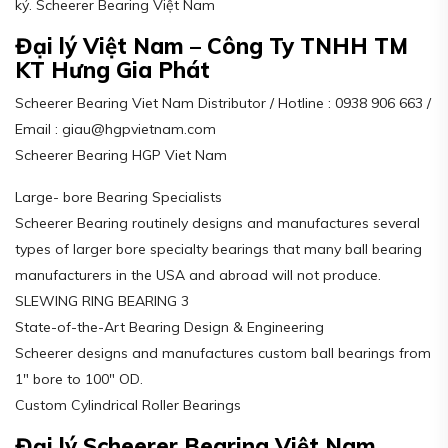
kỷ. Scheerer Bearing Việt Nam
Đại lý Việt Nam – Công Ty TNHH TM
KT Hưng Gia Phát
Scheerer Bearing Viet Nam Distributor / Hotline : 0938 906 663 /
Email : giau@hgpvietnam.com
Scheerer Bearing HGP Viet Nam
Large- bore Bearing Specialists
Scheerer Bearing routinely designs and manufactures several
types of larger bore specialty bearings that many ball bearing
manufacturers in the USA and abroad will not produce.
SLEWING RING BEARING 3
State-of-the-Art Bearing Design & Engineering
Scheerer designs and manufactures custom ball bearings from
1″ bore to 100″ OD.
Custom Cylindrical Roller Bearings
Đại lý Scheerer Bearing Việt Nam