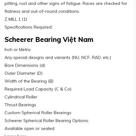
pitting, rust and other signs of fatigue. Races are checked for
flatness and out-of-round conditions.
Z MILL 1 (1)
Specifications Required:
Scheerer Bearing Việt Nam
Inch or Metric
Any special designs and variants (NU, NCF, RAD, etc.)
Bore Dimensions (d)
Outer Diameter (D)
Width of the Bearing (B)
Required Load Capacity (C & Co)
Cylindrical Roller
Thrust Bearings
Custom Spherical Roller Bearings
Scheerer Spherical Roller Bearing Options:
Available open or sealed