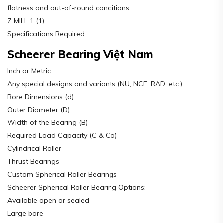
flatness and out-of-round conditions.
Z MILL 1 (1)
Specifications Required:
Scheerer Bearing Việt Nam
Inch or Metric
Any special designs and variants (NU, NCF, RAD, etc.)
Bore Dimensions (d)
Outer Diameter (D)
Width of the Bearing (B)
Required Load Capacity (C & Co)
Cylindrical Roller
Thrust Bearings
Custom Spherical Roller Bearings
Scheerer Spherical Roller Bearing Options:
Available open or sealed
Large bore