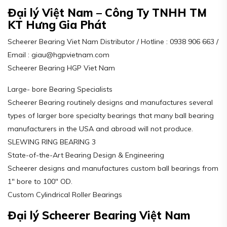
Đại lý Việt Nam – Công Ty TNHH TM
KT Hưng Gia Phát
Scheerer Bearing Viet Nam Distributor / Hotline : 0938 906 663 /
Email : giau@hgpvietnam.com
Scheerer Bearing HGP Viet Nam
Large- bore Bearing Specialists
Scheerer Bearing routinely designs and manufactures several
types of larger bore specialty bearings that many ball bearing
manufacturers in the USA and abroad will not produce.
SLEWING RING BEARING 3
State-of-the-Art Bearing Design & Engineering
Scheerer designs and manufactures custom ball bearings from
1″ bore to 100″ OD.
Custom Cylindrical Roller Bearings
Đại lý Scheerer Bearing Việt Nam