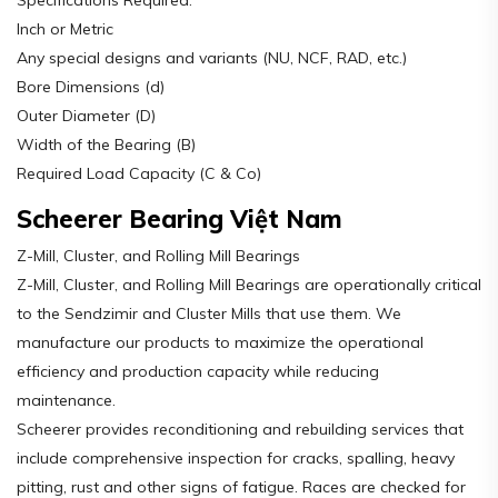
Specifications Required:
Inch or Metric
Any special designs and variants (NU, NCF, RAD, etc.)
Bore Dimensions (d)
Outer Diameter (D)
Width of the Bearing (B)
Required Load Capacity (C & Co)
Scheerer Bearing Việt Nam
Z-Mill, Cluster, and Rolling Mill Bearings
Z-Mill, Cluster, and Rolling Mill Bearings are operationally critical
to the Sendzimir and Cluster Mills that use them. We
manufacture our products to maximize the operational
efficiency and production capacity while reducing
maintenance.
Scheerer provides reconditioning and rebuilding services that
include comprehensive inspection for cracks, spalling, heavy
pitting, rust and other signs of fatigue. Races are checked for