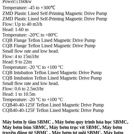
Power:≤160kw
Temperature: -45 to +300℃
ZMD Plastic Lined Self-Priming Magnetic Drive Pump
ZMD Plastic Lined Self-Priming Magnetic Drive Pump
Flow: Up to 40 m3/h
Head: 1-60 m
Temperature: -20ºC to +80ºC
CQB Flange Teflon Lined Magnetic Drive Pump
CQB Flange Teflon Lined Magnetic Drive Pump
Small flow rate and low head.
Flow: 4 to 15m3/hr
Head: 9 to 22m
Temperature: -20 °C to +100 °C
CQB Intubation Teflon Lined Magnetic Drive Pump
CQB Intubation Teflon Lined Magnetic Drive Pump
Small flow rate and low head.
Flow: 0.6 to 2.5m3/hr
Head: 1 to 10.5m
Temperature: -20 °C to +100 °C
CQB40-40-125F Teflon Lined Magnetic Drive Pump
CQB40-40-125F Teflon Lined Magnetic Drive Pump
Máy bơm ly tâm SBMC , Máy bơm quy trình hóa học SBMC,
Máy bơm bùn SBMC, Máy bơm trục vít SBMC, Máy bơm
truyền động từ SBMC , Máy bơm tự mồi SBMC, Máy bơm