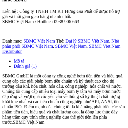
Liên hệ : Công ty TNHH TM KT Hưng Gia Phát để được hỗ trợ
giá và thời gian giao hàng nhanh nhất.
SBMC Việt Nam / Hotline : 0938 906 663
Danh mục:
SBMC Việt Nam
Thẻ:
Đại lý SBMC Việt Nam
,
Nhà
phân phối SBMC Việt Nam
,
SBMC Việt Nam
,
SBMC Viet Nam
Distributor
Mô tả
Đánh giá (1)
SBMC GmbH là một công ty công nghệ bơm tiên tiến và hiệu quả,
cung cấp các giải pháp bơm tiêu chuẩn và kỹ thuật cao cho thị
trường dầu khí, hóa chất, hóa dầu, công nghiệp, hóa chất và nước.
Chúng tôi cung cấp nhiều loại máy bơm ly tâm và máy bơm nước
đáp ứng và vượt quá các yêu cầu về thông số kỹ thuật chất lượng
khắt khe nhất và các tiêu chuẩn công nghiệp như API, ANSI, tiêu
chuẩn ISO. Điểm mạnh của chúng tôi là khả năng phát triển các sản
phẩm tiên tiến, hiệu quả và chất lượng cao, là động lực thúc đẩy
hàng trăm quy trình công nghiệp đưa thế giới tiến lên phía
trước.SBMC Việt Nam