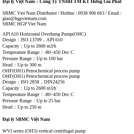
Đại lý Việt Nam – Công Ty TNHH TM KT Hưng Gia Phát
SBMC Viet Nam Distributor / Hotline : 0938 906 663 / Email :
giau@hgpvietnam.com
SBMC HGP Viet Nam
API 610 Horizontal Overhung Pump(OHC)
Design：ISO 13709，API 610
Capacity：Up to 2600 m3/h
Temperature Range：-80~450 Dec C
Pressure Range：Up to 100 bar
Head：Up to 300 m
OHF(OH1) Petrochemical process pump
OHF(OH1) Petrochemical process pump
Design：ISO 2858，DIN24256
Capacity：Up to 2600 m3/h
Temperature Range：-80~450 Dec C
Pressure Range：Up to 25 bar
Head：Up to 250 m
Đại lý SBMC Việt Nam
WVI series (OH3) vertical centrifugal pump