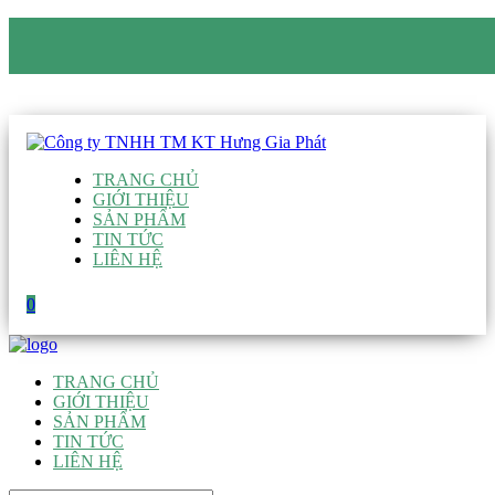
CÔNG TY TNHH TM KT HƯNG GIA PHÁT
Hotline
:
0938 906 663
Email
:
giau@hgpvietnam.com
TRANG CHỦ
GIỚI THIỆU
SẢN PHẨM
TIN TỨC
LIÊN HỆ
0
TRANG CHỦ
GIỚI THIỆU
SẢN PHẨM
TIN TỨC
LIÊN HỆ