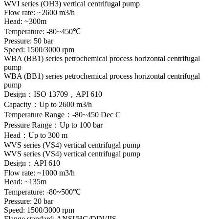
WVI series (OH3) vertical centrifugal pump
Flow rate: ~2600 m3/h
Head: ~300m
Temperature: -80~450℃
Pressure: 50 bar
Speed: 1500/3000 rpm
WBA (BB1) series petrochemical process horizontal centrifugal
pump
WBA (BB1) series petrochemical process horizontal centrifugal
pump
Design：ISO 13709，API 610
Capacity：Up to 2600 m3/h
Temperature Range：-80~450 Dec C
Pressure Range：Up to 100 bar
Head：Up to 300 m
WVS series (VS4) vertical centrifugal pump
WVS series (VS4) vertical centrifugal pump
Design：API 610
Flow rate: ~1000 m3/h
Head: ~135m
Temperature: -80~500℃
Pressure: 20 bar
Speed: 1500/3000 rpm
Flange standard: ANSI/HG/DIN/JIS