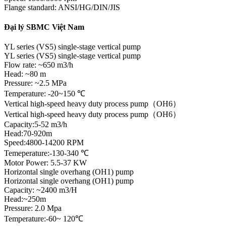
Flange standard: ANSI/HG/DIN/JIS
Đại lý SBMC Việt Nam
YL series (VS5) single-stage vertical pump
YL series (VS5) single-stage vertical pump
Flow rate: ~650 m3/h
Head: ~80 m
Pressure: ~2.5 MPa
Temperature: -20~150 ℃
Vertical high-speed heavy duty process pump（OH6）
Vertical high-speed heavy duty process pump（OH6）
Capacity:5-52 m3/h
Head:70-920m
Speed:4800-14200 RPM
Temeperature:-130-340 ℃
Motor Power: 5.5-37 KW
Horizontal single overhang (OH1) pump
Horizontal single overhang (OH1) pump
Capacity: ~2400 m3/H
Head:~250m
Pressure: 2.0 Mpa
Temperature:-60~ 120℃