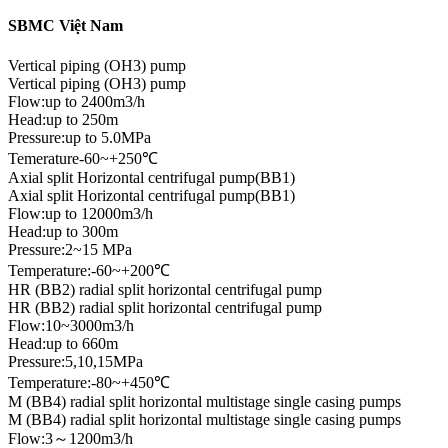
SBMC Việt Nam
Vertical piping (OH3) pump
Vertical piping (OH3) pump
Flow:up to 2400m3/h
Head:up to 250m
Pressure:up to 5.0MPa
Temerature-60~+250℃
Axial split Horizontal centrifugal pump(BB1)
Axial split Horizontal centrifugal pump(BB1)
Flow:up to 12000m3/h
Head:up to 300m
Pressure:2~15 MPa
Temperature:-60~+200℃
HR (BB2) radial split horizontal centrifugal pump
HR (BB2) radial split horizontal centrifugal pump
Flow:10~3000m3/h
Head:up to 660m
Pressure:5,10,15MPa
Temperature:-80~+450℃
M (BB4) radial split horizontal multistage single casing pumps
M (BB4) radial split horizontal multistage single casing pumps
Flow:3～1200m3/h