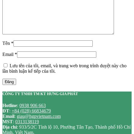
Tên
*
Email
*
Lưu tên của tôi, email, và trang web trong trình duyệt này cho
lần bình luận kế tiếp của tôi.
Đăng
CÔNG TY TNHH TM KT HƯNG GIA PHÁT
Hotline
:
0938 906 663
ĐT
:
+84 (028) 66834679
Email
:
giau@hgpvietnam.com
MST
:
0313138119
Địa chỉ
: 933/5/2C Tỉnh lộ 10, Phường Tân Tạo, Thành phố Hồ Chí
Minh, Việt Nam.