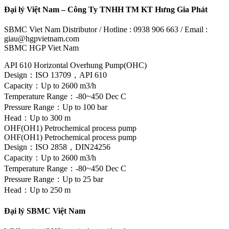
Đại lý Việt Nam – Công Ty TNHH TM KT Hưng Gia Phát
SBMC Viet Nam Distributor / Hotline : 0938 906 663 / Email :
giau@hgpvietnam.com
SBMC HGP Viet Nam
API 610 Horizontal Overhung Pump(OHC)
Design：ISO 13709，API 610
Capacity：Up to 2600 m3/h
Temperature Range：-80~450 Dec C
Pressure Range：Up to 100 bar
Head：Up to 300 m
OHF(OH1) Petrochemical process pump
OHF(OH1) Petrochemical process pump
Design：ISO 2858，DIN24256
Capacity：Up to 2600 m3/h
Temperature Range：-80~450 Dec C
Pressure Range：Up to 25 bar
Head：Up to 250 m
Đại lý SBMC Việt Nam