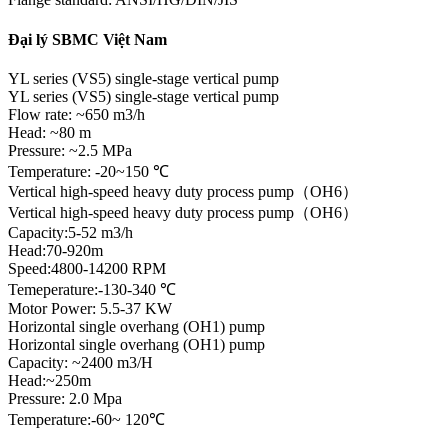
Đại lý SBMC Việt Nam
YL series (VS5) single-stage vertical pump
YL series (VS5) single-stage vertical pump
Flow rate: ~650 m3/h
Head: ~80 m
Pressure: ~2.5 MPa
Temperature: -20~150 ℃
Vertical high-speed heavy duty process pump（OH6）
Vertical high-speed heavy duty process pump（OH6）
Capacity:5-52 m3/h
Head:70-920m
Speed:4800-14200 RPM
Temeperature:-130-340 ℃
Motor Power: 5.5-37 KW
Horizontal single overhang (OH1) pump
Horizontal single overhang (OH1) pump
Capacity: ~2400 m3/H
Head:~250m
Pressure: 2.0 Mpa
Temperature:-60~ 120℃