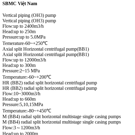
SBMC Việt Nam
Vertical piping (OH3) pump
Vertical piping (OH3) pump
Flow:up to 2400m3/h
Head:up to 250m
Pressure:up to 5.0MPa
Temerature-60~+250℃
Axial split Horizontal centrifugal pump(BB1)
Axial split Horizontal centrifugal pump(BB1)
Flow:up to 12000m3/h
Head:up to 300m
Pressure:2~15 MPa
Temperature:-60~+200℃
HR (BB2) radial split horizontal centrifugal pump
HR (BB2) radial split horizontal centrifugal pump
Flow:10~3000m3/h
Head:up to 660m
Pressure:5,10,15MPa
Temperature:-80~+450℃
M (BB4) radial split horizontal multistage single casing pumps
M (BB4) radial split horizontal multistage single casing pumps
Flow:3～1200m3/h
Head:up to 2000m