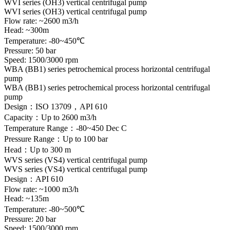
WVI series (OH3) vertical centrifugal pump
WVI series (OH3) vertical centrifugal pump
Flow rate: ~2600 m3/h
Head: ~300m
Temperature: -80~450℃
Pressure: 50 bar
Speed: 1500/3000 rpm
WBA (BB1) series petrochemical process horizontal centrifugal
pump
WBA (BB1) series petrochemical process horizontal centrifugal
pump
Design：ISO 13709，API 610
Capacity：Up to 2600 m3/h
Temperature Range：-80~450 Dec C
Pressure Range：Up to 100 bar
Head：Up to 300 m
WVS series (VS4) vertical centrifugal pump
WVS series (VS4) vertical centrifugal pump
Design：API 610
Flow rate: ~1000 m3/h
Head: ~135m
Temperature: -80~500℃
Pressure: 20 bar
Speed: 1500/3000 rpm