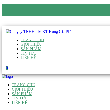
CÔNG TY TNHH TM KT HƯNG GIA PHÁT
Hotline
:
0938 906 663
Email
:
giau@hgpvietnam.com
TRANG CHỦ
GIỚI THIỆU
SẢN PHẨM
TIN TỨC
LIÊN HỆ
0
TRANG CHỦ
GIỚI THIỆU
SẢN PHẨM
TIN TỨC
LIÊN HỆ