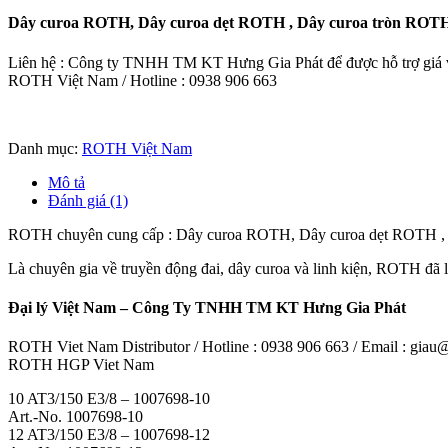
Dây curoa ROTH, Dây curoa dẹt ROTH , Dây curoa tròn ROT
Liên hệ : Công ty TNHH TM KT Hưng Gia Phát để được hỗ trợ giá và
ROTH Việt Nam / Hotline : 0938 906 663
Danh mục:
ROTH Việt Nam
Mô tả
Đánh giá (1)
ROTH chuyên cung cấp : Dây curoa ROTH, Dây curoa dẹt ROTH 
Là chuyên gia về truyền động đai, dây curoa và linh kiện, ROTH đ
Đại lý Việt Nam – Công Ty TNHH TM KT Hưng Gia Phát
ROTH Viet Nam Distributor / Hotline : 0938 906 663 / Email : gia
ROTH HGP Viet Nam
10 AT3/150 E3/8 – 1007698-10
Art.-No. 1007698-10
12 AT3/150 E3/8 – 1007698-12