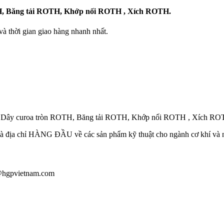
H, Băng tải ROTH, Khớp nối ROTH , Xích ROTH.
 thời gian giao hàng nhanh nhất.
, Dây curoa tròn ROTH, Băng tải ROTH, Khớp nối ROTH , Xích R
ã là địa chỉ HÀNG ĐẦU về các sản phẩm kỹ thuật cho ngành cơ khí và
u@hgpvietnam.com