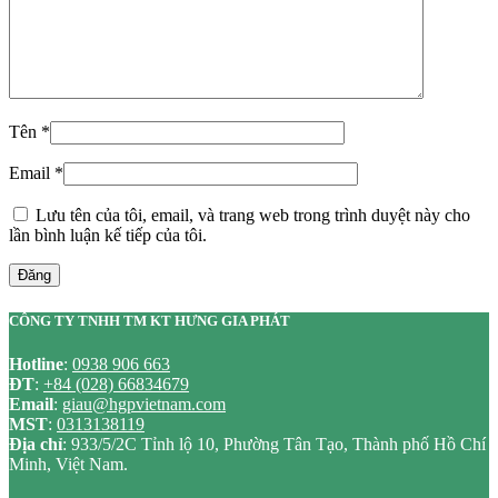
Tên
*
Email
*
Lưu tên của tôi, email, và trang web trong trình duyệt này cho
lần bình luận kế tiếp của tôi.
Đăng
CÔNG TY TNHH TM KT HƯNG GIA PHÁT
Hotline
:
0938 906 663
ĐT
:
+84 (028) 66834679
Email
:
giau@hgpvietnam.com
MST
:
0313138119
Địa chỉ
: 933/5/2C Tỉnh lộ 10, Phường Tân Tạo, Thành phố Hồ Chí
Minh, Việt Nam.