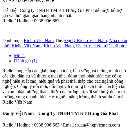
RLAS 1000÷1200/EV FGR
Liên hệ : Công ty TNHH TM KT Hưng Gia Phát để được hỗ trợ
giá và thời gian giao hàng nhanh nhất.
Riello / Hotline : 0938 906 663
Danh mục:
Riello Việt Nam
Thẻ:
Đại lý Riello Việt Nam
,
Nhà phân
phối Riello Việt Nam
,
Riello Việt Nam
,
Riello Viet Nam Distributor
Mô tả
Đánh giá (1)
Riello cung cấp các giải pháp an toàn, bền vững và thông minh cho
các khu dân cư và thương mại nhẹ, đồng thời phát triển các công
nghệ hiệu suất cao, hiệu quả và phát thải thấp cho các ngành công
nghiệp. Công ty đổi mới, đối mặt với những thách thức của hiện tại
và cảm nhận những thách thức của tương lai, với sự chú ý đến môi
trường xung quanh, biến các nguồn năng lượng thành sự thoải mái.
Riello Việt Nam
Đại lý Việt Nam – Công Ty TNHH TM KT Hưng Gia Phát
Riello / Hotline : 0938 906 663 / Email : giau@hgpvietnam.com