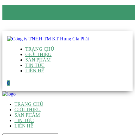
CÔNG TY TNHH TM KT HƯNG GIA PHÁT
Hotline
:
0938 906 663
Email
:
giau@hgpvietnam.com
TRANG CHỦ
GIỚI THIỆU
SẢN PHẨM
TIN TỨC
LIÊN HỆ
0
TRANG CHỦ
GIỚI THIỆU
SẢN PHẨM
TIN TỨC
LIÊN HỆ