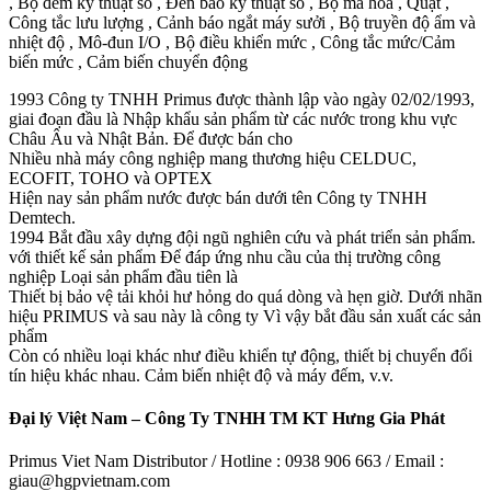
, Bộ đếm kỹ thuật số , Đèn báo kỹ thuật số , Bộ mã hóa , Quạt ,
Công tắc lưu lượng , Cảnh báo ngắt máy sưởi , Bộ truyền độ ẩm và
nhiệt độ , Mô-đun I/O , Bộ điều khiển mức , Công tắc mức/Cảm
biến mức , Cảm biến chuyển động
1993 Công ty TNHH Primus được thành lập vào ngày 02/02/1993,
giai đoạn đầu là Nhập khẩu sản phẩm từ các nước trong khu vực
Châu Âu và Nhật Bản. Để được bán cho
Nhiều nhà máy công nghiệp mang thương hiệu CELDUC,
ECOFIT, TOHO và OPTEX
Hiện nay sản phẩm nước được bán dưới tên Công ty TNHH
Demtech.
1994 Bắt đầu xây dựng đội ngũ nghiên cứu và phát triển sản phẩm.
với thiết kế sản phẩm Để đáp ứng nhu cầu của thị trường công
nghiệp Loại sản phẩm đầu tiên là
Thiết bị bảo vệ tải khỏi hư hỏng do quá dòng và hẹn giờ. Dưới nhãn
hiệu PRIMUS và sau này là công ty Vì vậy bắt đầu sản xuất các sản
phẩm
Còn có nhiều loại khác như điều khiển tự động, thiết bị chuyển đổi
tín hiệu khác nhau. Cảm biến nhiệt độ và máy đếm, v.v.
Đại lý Việt Nam – Công Ty TNHH TM KT Hưng Gia Phát
Primus Viet Nam Distributor / Hotline : 0938 906 663 / Email :
giau@hgpvietnam.com