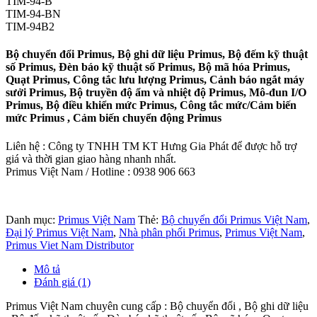
TIM-94-B
TIM-94-BN
TIM-94B2
Bộ chuyển đổi Primus, Bộ ghi dữ liệu Primus, Bộ đếm kỹ thuật
số Primus, Đèn báo kỹ thuật số Primus, Bộ mã hóa Primus,
Quạt Primus, Công tắc lưu lượng Primus, Cảnh báo ngắt máy
sưởi Primus, Bộ truyền độ ẩm và nhiệt độ Primus, Mô-đun I/O
Primus, Bộ điều khiển mức Primus, Công tắc mức/Cảm biến
mức Primus , Cảm biến chuyển động Primus
Liên hệ : Công ty TNHH TM KT Hưng Gia Phát để được hỗ trợ
giá và thời gian giao hàng nhanh nhất.
Primus Việt Nam / Hotline : 0938 906 663
Danh mục:
Primus Việt Nam
Thẻ:
Bộ chuyển đổi Primus Việt Nam
,
Đại lý Primus Việt Nam
,
Nhà phân phối Primus
,
Primus Việt Nam
,
Primus Viet Nam Distributor
Mô tả
Đánh giá (1)
Primus Việt Nam chuyên cung cấp : Bộ chuyển đổi , Bộ ghi dữ liệu