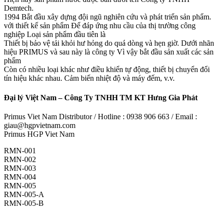
Demtech.
1994 Bắt đầu xây dựng đội ngũ nghiên cứu và phát triển sản phẩm.
với thiết kế sản phẩm Để đáp ứng nhu cầu của thị trường công
nghiệp Loại sản phẩm đầu tiên là
Thiết bị bảo vệ tải khỏi hư hỏng do quá dòng và hẹn giờ. Dưới nhãn
hiệu PRIMUS và sau này là công ty Vì vậy bắt đầu sản xuất các sản
phẩm
Còn có nhiều loại khác như điều khiển tự động, thiết bị chuyển đổi
tín hiệu khác nhau. Cảm biến nhiệt độ và máy đếm, v.v.
Đại lý Việt Nam – Công Ty TNHH TM KT Hưng Gia Phát
Primus Viet Nam Distributor / Hotline : 0938 906 663 / Email :
giau@hgpvietnam.com
Primus HGP Viet Nam
RMN-001
RMN-002
RMN-003
RMN-004
RMN-005
RMN-005-A
RMN-005-B