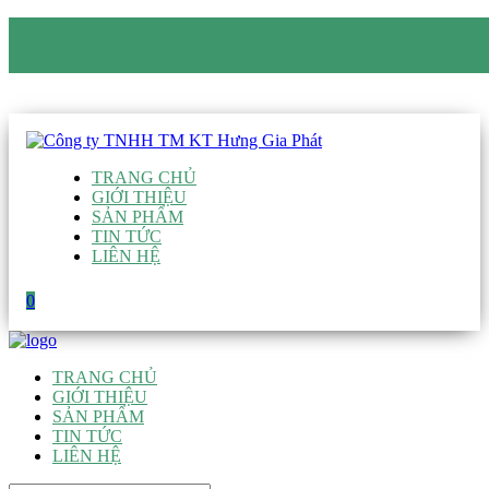
CÔNG TY TNHH TM KT HƯNG GIA PHÁT
Hotline
:
0938 906 663
Email
:
giau@hgpvietnam.com
TRANG CHỦ
GIỚI THIỆU
SẢN PHẨM
TIN TỨC
LIÊN HỆ
0
TRANG CHỦ
GIỚI THIỆU
SẢN PHẨM
TIN TỨC
LIÊN HỆ