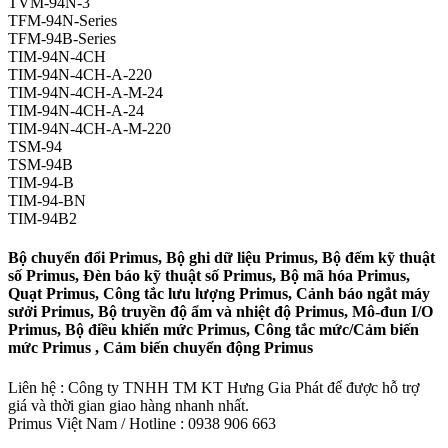
TVM-94N-3
TFM-94N-Series
TFM-94B-Series
TIM-94N-4CH
TIM-94N-4CH-A-220
TIM-94N-4CH-A-M-24
TIM-94N-4CH-A-24
TIM-94N-4CH-A-M-220
TSM-94
TSM-94B
TIM-94-B
TIM-94-BN
TIM-94B2
Bộ chuyển đổi Primus, Bộ ghi dữ liệu Primus, Bộ đếm kỹ thuật
số Primus, Đèn báo kỹ thuật số Primus, Bộ mã hóa Primus,
Quạt Primus, Công tắc lưu lượng Primus, Cảnh báo ngắt máy
sưởi Primus, Bộ truyền độ ẩm và nhiệt độ Primus, Mô-đun I/O
Primus, Bộ điều khiển mức Primus, Công tắc mức/Cảm biến
mức Primus , Cảm biến chuyển động Primus
Liên hệ : Công ty TNHH TM KT Hưng Gia Phát để được hỗ trợ
giá và thời gian giao hàng nhanh nhất.
Primus Việt Nam / Hotline : 0938 906 663