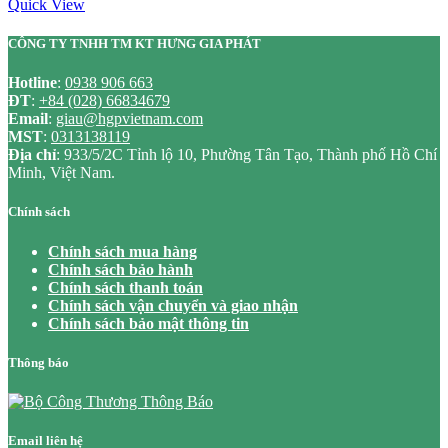
Quick View
CÔNG TY TNHH TM KT HƯNG GIA PHÁT
Hotline
:
0938 906 663
ĐT
:
+84 (028) 66834679
Email
:
giau@hgpvietnam.com
MST
:
0313138119
Địa chỉ
: 933/5/2C Tỉnh lộ 10, Phường Tân Tạo, Thành phố Hồ Chí
Minh, Việt Nam.
Chính sách
Chính sách mua hàng
Chính sách bảo hành
Chính sách thanh toán
Chính sách vận chuyển và giao nhận
Chính sách bảo mật thông tin
Thông báo
Email liên hệ