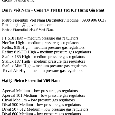
cường và thích ứng.
Đại lý Việt Nam – Công Ty TNHH TM KT Hưng Gia Phát
Pietro Fiorentini Viet Nam Distributor / Hotline : 0938 906 663 /
Email : giau@hgpvietnam.com
Pietro Fiorentini HGP Viet Nam
FT 518 High – medium pressure gas regulators
Norflux High – medium pressure gas regulators
Reflux 819 High – medium pressure gas regulators
Reflux 819/FO High – medium pressure gas regulators
Staflux 185 High – medium pressure gas regulators
Staflux 187 High – medium pressure gas regulators
Staflux Mini High – medium pressure gas regulators
Terval AP High – medium pressure gas regulators
Đại lý Pietro Fiorentini Việt Nam
Aperval Medium – low pressure gas regulators
Aperval 101 Medium – low pressure gas regulators
Cirval Medium – low pressure gas regulators
Dival 500 Medium – low pressure gas regulators
Dival 507-512 Medium – low pressure gas regulators
Dival 600 Medium – low pressure gas regulators