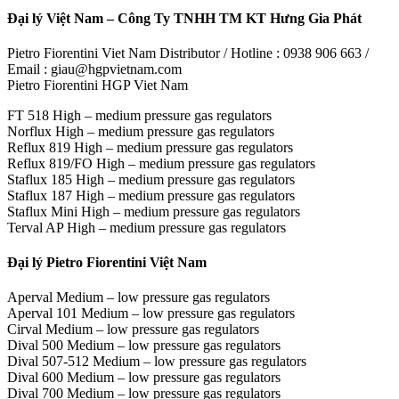
Đại lý Việt Nam – Công Ty TNHH TM KT Hưng Gia Phát
Pietro Fiorentini Viet Nam Distributor / Hotline : 0938 906 663 /
Email : giau@hgpvietnam.com
Pietro Fiorentini HGP Viet Nam
FT 518 High – medium pressure gas regulators
Norflux High – medium pressure gas regulators
Reflux 819 High – medium pressure gas regulators
Reflux 819/FO High – medium pressure gas regulators
Staflux 185 High – medium pressure gas regulators
Staflux 187 High – medium pressure gas regulators
Staflux Mini High – medium pressure gas regulators
Terval AP High – medium pressure gas regulators
Đại lý Pietro Fiorentini Việt Nam
Aperval Medium – low pressure gas regulators
Aperval 101 Medium – low pressure gas regulators
Cirval Medium – low pressure gas regulators
Dival 500 Medium – low pressure gas regulators
Dival 507-512 Medium – low pressure gas regulators
Dival 600 Medium – low pressure gas regulators
Dival 700 Medium – low pressure gas regulators