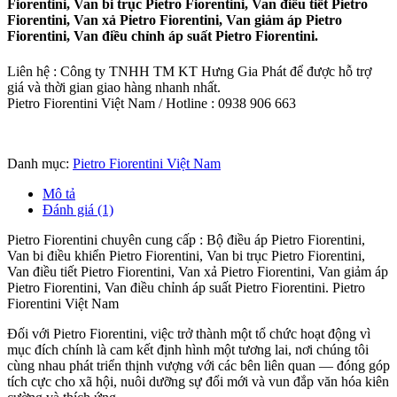
Fiorentini, Van bi trục Pietro Fiorentini, Van điều tiết Pietro
Fiorentini, Van xả Pietro Fiorentini, Van giảm áp Pietro
Fiorentini, Van điều chỉnh áp suất Pietro Fiorentini.
Liên hệ : Công ty TNHH TM KT Hưng Gia Phát để được hỗ trợ
giá và thời gian giao hàng nhanh nhất.
Pietro Fiorentini Việt Nam / Hotline : 0938 906 663
Danh mục:
Pietro Fiorentini Việt Nam
Mô tả
Đánh giá (1)
Pietro Fiorentini chuyên cung cấp : Bộ điều áp Pietro Fiorentini,
Van bi điều khiển Pietro Fiorentini, Van bi trục Pietro Fiorentini,
Van điều tiết Pietro Fiorentini, Van xả Pietro Fiorentini, Van giảm áp
Pietro Fiorentini, Van điều chỉnh áp suất Pietro Fiorentini. Pietro
Fiorentini Việt Nam
Đối với Pietro Fiorentini, việc trở thành một tổ chức hoạt động vì
mục đích chính là cam kết định hình một tương lai, nơi chúng tôi
cùng nhau phát triển thịnh vượng với các bên liên quan — đóng góp
tích cực cho xã hội, nuôi dưỡng sự đổi mới và vun đắp văn hóa kiên