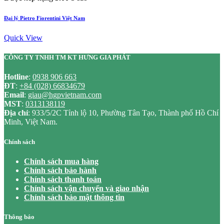
Đại lý Pietro Fiorentini Việt Nam
Quick View
CÔNG TY TNHH TM KT HƯNG GIA PHÁT
Hotline
:
0938 906 663
ĐT
:
+84 (028) 66834679
Email
:
giau@hgpvietnam.com
MST
:
0313138119
Địa chỉ
: 933/5/2C Tỉnh lộ 10, Phường Tân Tạo, Thành phố Hồ Chí
Minh, Việt Nam.
Chính sách
Chính sách mua hàng
Chính sách bảo hành
Chính sách thanh toán
Chính sách vận chuyển và giao nhận
Chính sách bảo mật thông tin
Thông báo