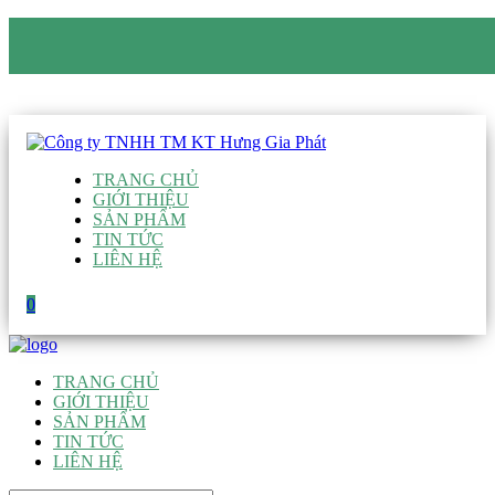
CÔNG TY TNHH TM KT HƯNG GIA PHÁT
Hotline
:
0938 906 663
Email
:
giau@hgpvietnam.com
TRANG CHỦ
GIỚI THIỆU
SẢN PHẨM
TIN TỨC
LIÊN HỆ
0
TRANG CHỦ
GIỚI THIỆU
SẢN PHẨM
TIN TỨC
LIÊN HỆ