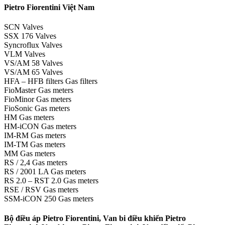
Pietro Fiorentini Việt Nam
SCN Valves
SSX 176 Valves
Syncroflux Valves
VLM Valves
VS/AM 58 Valves
VS/AM 65 Valves
HFA – HFB filters Gas filters
FioMaster Gas meters
FioMinor Gas meters
FioSonic Gas meters
HM Gas meters
HM-iCON Gas meters
IM-RM Gas meters
IM-TM Gas meters
MM Gas meters
RS / 2,4 Gas meters
RS / 2001 LA Gas meters
RS 2.0 – RST 2.0 Gas meters
RSE / RSV Gas meters
SSM-iCON 250 Gas meters
Bộ điều áp Pietro Fiorentini, Van bi điều khiển Pietro