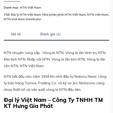
Danh mục:
NTN Việt Nam
Thẻ:
Đại lý NTN Việt Nam
,
Nhà phân phối NTN Việt Nam
,
NTN Việt Nam
,
NTN Viet Nam Distributor
Mô tả
Đánh giá (1)
NTN chuyên cung cấp : Vòng bi NTN, Vòng bi lăn hình trụ NTN,
Đĩa bích NTN, Khớp nối NTN, Vòng bi lăn kim NTN, Vòng bi lăn
côn NTN. NTN Việt Nam
NTN bắt đầu vào năm 1918 khi nhà đầu tư Noboru Niwa, công
ty bán hàng Tomoe Trading Co. và kỹ sư Jiro Nishizono cùng
nhau thiết kế và sản xuất vòng bi NTN đầu tiên.
Đại lý Việt Nam – Công Ty TNHH TM
KT Hưng Gia Phát