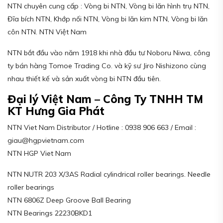
NTN chuyên cung cấp : Vòng bi NTN, Vòng bi lăn hình trụ NTN,
Đĩa bích NTN, Khớp nối NTN, Vòng bi lăn kim NTN, Vòng bi lăn
côn NTN. NTN Việt Nam
NTN bắt đầu vào năm 1918 khi nhà đầu tư Noboru Niwa, công
ty bán hàng Tomoe Trading Co. và kỹ sư Jiro Nishizono cùng
nhau thiết kế và sản xuất vòng bi NTN đầu tiên.
Đại lý Việt Nam – Công Ty TNHH TM
KT Hưng Gia Phát
NTN Viet Nam Distributor / Hotline : 0938 906 663 / Email :
giau@hgpvietnam.com
NTN HGP Viet Nam
NTN NUTR 203 X/3AS Radial cylindrical roller bearings. Needle
roller bearings
NTN 6806Z Deep Groove Ball Bearing
NTN Bearings 22230BKD1