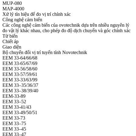
MUP-080
MAP-4000
Xử lý tín hiệu để đo vị trí chính xác
Công nghệ cảm biến
Các công nghệ cảm biến của ovotechnik dựa trên nhiều nguyên lý
đo vật lý khác nhau, cho phép đo độ dịch chuyển và góc chính xác
Từ biến
Chiết áp
Giao diện
Bộ chuyển đổi vị trí tuyến tính Novotechnik
EEM 33-64/66/68
EEM 33-65/67/69
EEM 33-56/58/60
EEM 33-57/59/61
EEM 33-33/63/99
EEM 33–35/36/37
EEM 33–38/39/40
EEM-33-89
EEM 33–52
EEM 33-41/43
EEM 33-49/50/51
EEM 33-73
EEM 33–75
EEM 33–45
EEM 33–47