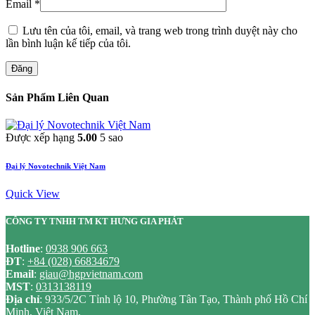
Email
*
Lưu tên của tôi, email, và trang web trong trình duyệt này cho
lần bình luận kế tiếp của tôi.
Đăng
Sản Phẩm Liên Quan
Được xếp hạng
5.00
5 sao
Đại lý Novotechnik Việt Nam
Quick View
CÔNG TY TNHH TM KT HƯNG GIA PHÁT
Hotline
:
0938 906 663
ĐT
:
+84 (028) 66834679
Email
:
giau@hgpvietnam.com
MST
:
0313138119
Địa chỉ
: 933/5/2C Tỉnh lộ 10, Phường Tân Tạo, Thành phố Hồ Chí
Minh, Việt Nam.