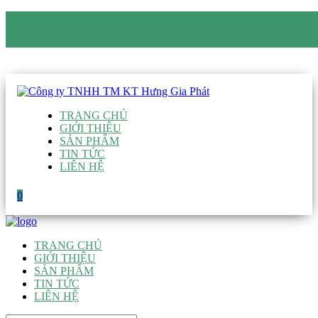
CÔNG TY TNHH TM KT HƯNG GIA PHÁT
Hotline
:
0938 906 663
Email
:
giau@hgpvietnam.com
TRANG CHỦ
GIỚI THIỆU
SẢN PHẨM
TIN TỨC
LIÊN HỆ
0
TRANG CHỦ
GIỚI THIỆU
SẢN PHẨM
TIN TỨC
LIÊN HỆ