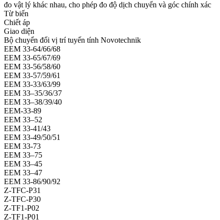
đo vật lý khác nhau, cho phép đo độ dịch chuyển và góc chính xác
Từ biến
Chiết áp
Giao diện
Bộ chuyển đổi vị trí tuyến tính Novotechnik
EEM 33-64/66/68
EEM 33-65/67/69
EEM 33-56/58/60
EEM 33-57/59/61
EEM 33-33/63/99
EEM 33–35/36/37
EEM 33–38/39/40
EEM-33-89
EEM 33–52
EEM 33-41/43
EEM 33-49/50/51
EEM 33-73
EEM 33–75
EEM 33–45
EEM 33–47
EEM 33-86/90/92
Z-TFC-P31
Z-TFC-P30
Z-TF1-P02
Z-TF1-P01