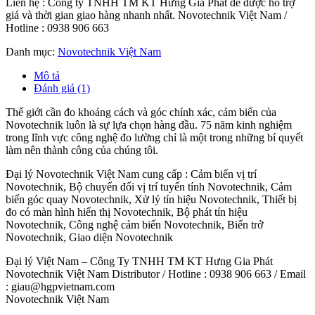
Liên hệ : Công ty TNHH TM KT Hưng Gia Phát để được hỗ trợ
giá và thời gian giao hàng nhanh nhất. Novotechnik Việt Nam /
Hotline : 0938 906 663
Danh mục:
Novotechnik Việt Nam
Mô tả
Đánh giá (1)
Thế giới cần đo khoảng cách và góc chính xác, cảm biến của
Novotechnik luôn là sự lựa chọn hàng đầu. 75 năm kinh nghiệm
trong lĩnh vực công nghệ đo lường chỉ là một trong những bí quyết
làm nên thành công của chúng tôi.
Đại lý Novotechnik Việt Nam cung cấp : Cảm biến vị trí
Novotechnik, Bộ chuyển đổi vị trí tuyến tính Novotechnik, Cảm
biến góc quay Novotechnik, Xử lý tín hiệu Novotechnik, Thiết bị
đo có màn hình hiển thị Novotechnik, Bộ phát tín hiệu
Novotechnik, Công nghệ cảm biến Novotechnik, Biến trở
Novotechnik, Giao diện Novotechnik
Đại lý Việt Nam – Công Ty TNHH TM KT Hưng Gia Phát
Novotechnik Việt Nam Distributor / Hotline : 0938 906 663 / Email
: giau@hgpvietnam.com
Novotechnik Việt Nam