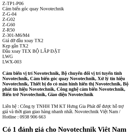
Z-TP1-P06
Cảm biến góc quay Novotechnik
Z-G-04
Z-G02
Z-G60
Z-R50
Z-301-M6/M4
Giá đỡ đầu xoay TX2
Kẹp gắn TX2
Đầu xoay TEX BỘ LẮP ĐẶT
LWG
LWX-003
Cảm biến vị trí Novotechnik, Bộ chuyển đổi vị trí tuyến tính
Novotechnik, Cảm biến góc quay Novotechnik, Xử lý tín hiệu
Novotechnik, Thiết bị đo có màn hình hiển thị Novotechnik, Bộ
phát tín hiệu Novotechnik, Công nghệ cảm biến Novotechnik,
Biến trở Novotechnik, Giao diện Novotechnik
Liên hệ : Công ty TNHH TM KT Hưng Gia Phát để được hỗ trợ
giá và thời gian giao hàng nhanh nhất. Novotechnik Việt Nam /
Hotline : 0938 906 663
Có 1 đánh giá cho
Novotechnik Việt Nam