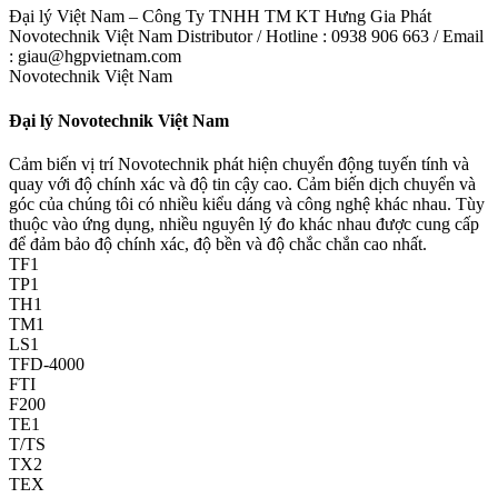
Đại lý Việt Nam – Công Ty TNHH TM KT Hưng Gia Phát
Novotechnik Việt Nam Distributor / Hotline : 0938 906 663 / Email
: giau@hgpvietnam.com
Novotechnik Việt Nam
Đại lý Novotechnik Việt Nam
Cảm biến vị trí Novotechnik phát hiện chuyển động tuyến tính và
quay với độ chính xác và độ tin cậy cao. Cảm biến dịch chuyển và
góc của chúng tôi có nhiều kiểu dáng và công nghệ khác nhau. Tùy
thuộc vào ứng dụng, nhiều nguyên lý đo khác nhau được cung cấp
để đảm bảo độ chính xác, độ bền và độ chắc chắn cao nhất.
TF1
TP1
TH1
TM1
LS1
TFD-4000
FTI
F200
TE1
T/TS
TX2
TEX