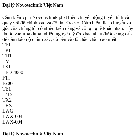
Đại lý Novotechnik Việt Nam
Cảm biến vị trí Novotechnik phát hiện chuyển động tuyến tính và
quay với độ chính xác và độ tin cậy cao. Cảm biến dịch chuyển và
góc của chúng tôi có nhiều kiểu dáng và công nghệ khác nhau. Tùy
thuộc vào ứng dụng, nhiều nguyên lý đo khác nhau được cung cấp
để đảm bảo độ chính xác, độ bền và độ chắc chắn cao nhất.
TF1
TP1
TH1
TM1
LS1
TFD-4000
FTI
F200
TE1
T/TS
TX2
TEX
LWG
LWX-003
LWX-004
Đại lý Novotechnik Việt Nam