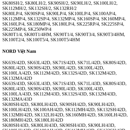
SK80SH/2, SK80LH/2, SK90SH/2, SK90LH/2, SK100LH/2,
SK112MH/2, SK132SH/2, SK132RH/2
SK80LP/4, SK90SP/4, SK90LP/4, SK100LP/4, SK100AP/4,
SK112MP/4, SK132SP/4, SK132MP/4, SK160SP/4, SK160MP/4,
SK160LP/4, SK180MP/4, SK180LP/4, SK225RP/4, SK225SP/4,
SK225MP/4, SK250WP/4
SK80T1/4, SK80T1/4HM, SK90T1/4, SK90T3/4, SK90T3/4HM,
SK100T2/4, SK100T5/4, SK100T5/4HM
NORD Việt Nam
SK63S/42D, SK63L/42D, SK71S/42D, SK71L/42D, SK80S/42D,
SK80L/42D, SK90S/42D, SK90L/42D, SK100L/42D,
SK100LA/42D, SK112M/42D, SK132S/42D, SK132M/42D,
SK132MA/42D
SK63S/43D, SK63L/43D, SK71S/43D, SK71L/43D, SK80S/43D,
SK80L/43D, SK90S/43D, SK90L/43D, SK100L/43D,
SK100LA/43D, SK112M/43D, SK132S/43D, SK132M/43D,
SK132MA/43D
SK80SH/42D, SK80LH/42D, SK90SH/42D, SK90LH/42D,
SK100LH/42D, SK100AH/42D, SK112MH/42D, SK132SH/42D,
SK132MH/42D, SK132LH/42D, SK160MH/42D, SK160LH/42D,
SK180MH/42D, SK180LH/42D
SK80SH/43D, SK80LH/43D, SK90SH/43D, SK90LH/43D,