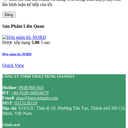
lần bình luận kế tiếp của tôi.
Đăng
Sản Phẩm Liên Quan
Được xếp hạng
5.00
5 sao
Hộp giảm tốc NORD
Quick View
CÔNG TY TNHH TM KT HƯNG GIA PHÁT
Hotline
:
0938 906 663
ĐT
:
+84 (028) 66834679
Email
:
giau@hgpvietnam.com
MST
:
0313138119
Địa chỉ
: 933/5/2C Tỉnh lộ 10, Phường Tân Tạo, Thành phố Hồ Chí
Minh, Việt Nam.
Chính sách