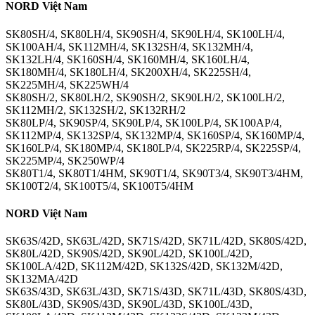
NORD Việt Nam
SK80SH/4, SK80LH/4, SK90SH/4, SK90LH/4, SK100LH/4,
SK100AH/4, SK112MH/4, SK132SH/4, SK132MH/4,
SK132LH/4, SK160SH/4, SK160MH/4, SK160LH/4,
SK180MH/4, SK180LH/4, SK200XH/4, SK225SH/4,
SK225MH/4, SK225WH/4
SK80SH/2, SK80LH/2, SK90SH/2, SK90LH/2, SK100LH/2,
SK112MH/2, SK132SH/2, SK132RH/2
SK80LP/4, SK90SP/4, SK90LP/4, SK100LP/4, SK100AP/4,
SK112MP/4, SK132SP/4, SK132MP/4, SK160SP/4, SK160MP/4,
SK160LP/4, SK180MP/4, SK180LP/4, SK225RP/4, SK225SP/4,
SK225MP/4, SK250WP/4
SK80T1/4, SK80T1/4HM, SK90T1/4, SK90T3/4, SK90T3/4HM,
SK100T2/4, SK100T5/4, SK100T5/4HM
NORD Việt Nam
SK63S/42D, SK63L/42D, SK71S/42D, SK71L/42D, SK80S/42D,
SK80L/42D, SK90S/42D, SK90L/42D, SK100L/42D,
SK100LA/42D, SK112M/42D, SK132S/42D, SK132M/42D,
SK132MA/42D
SK63S/43D, SK63L/43D, SK71S/43D, SK71L/43D, SK80S/43D,
SK80L/43D, SK90S/43D, SK90L/43D, SK100L/43D,