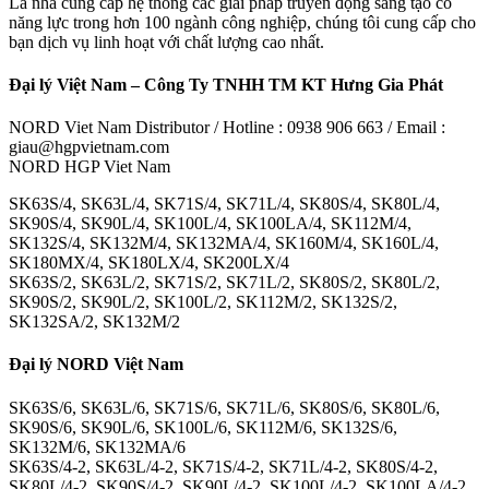
Là nhà cung cấp hệ thống các giải pháp truyền động sáng tạo có
năng lực trong hơn 100 ngành công nghiệp, chúng tôi cung cấp cho
bạn dịch vụ linh hoạt với chất lượng cao nhất.
Đại lý Việt Nam – Công Ty TNHH TM KT Hưng Gia Phát
NORD Viet Nam Distributor / Hotline : 0938 906 663 / Email :
giau@hgpvietnam.com
NORD HGP Viet Nam
SK63S/4, SK63L/4, SK71S/4, SK71L/4, SK80S/4, SK80L/4,
SK90S/4, SK90L/4, SK100L/4, SK100LA/4, SK112M/4,
SK132S/4, SK132M/4, SK132MA/4, SK160M/4, SK160L/4,
SK180MX/4, SK180LX/4, SK200LX/4
SK63S/2, SK63L/2, SK71S/2, SK71L/2, SK80S/2, SK80L/2,
SK90S/2, SK90L/2, SK100L/2, SK112M/2, SK132S/2,
SK132SA/2, SK132M/2
Đại lý NORD Việt Nam
SK63S/6, SK63L/6, SK71S/6, SK71L/6, SK80S/6, SK80L/6,
SK90S/6, SK90L/6, SK100L/6, SK112M/6, SK132S/6,
SK132M/6, SK132MA/6
SK63S/4-2, SK63L/4-2, SK71S/4-2, SK71L/4-2, SK80S/4-2,
SK80L/4-2, SK90S/4-2, SK90L/4-2, SK100L/4-2, SK100LA/4-2,