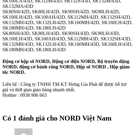
SK100LA/43D, SK112M/43D, SK132S/43D, SK132M/43D,
SK132MA/43D
SK80SH/42D, SK80LH/42D, SK90SH/42D, SK90LH/42D,
SK100LH/42D, SK100AH/42D, SK112MH/42D, SK132SH/42D,
SK132MH/42D, SK132LH/42D, SK160MH/42D, SK160LH/42D,
SK180MH/42D, SK180LH/42D
SK80SH/43D, SK80LH/43D, SK90SH/43D, SK90LH/43D,
SK100LH/43D, SK100AH/43D, SK112MH/43D, SK132SH/43D,
SK132MH/43D, SK132LH/43D, SK160MH/43D, SK160LH/43D,
SK180MH/43D, SK180LH/43D
Động cơ hộp số NORD, Động cơ điện NORD, Bộ truyền động
NORD, động cơ bánh răng NORD, Hộp số NORD , Hộp giảm
tốc NORD.
Liên hệ : Công ty TNHH TM KT Hưng Gia Phát để được hỗ trợ
giá và thời gian giao hàng nhanh nhất.
Hotline : 0938 906 663
Có 1 đánh giá cho
NORD Việt Nam