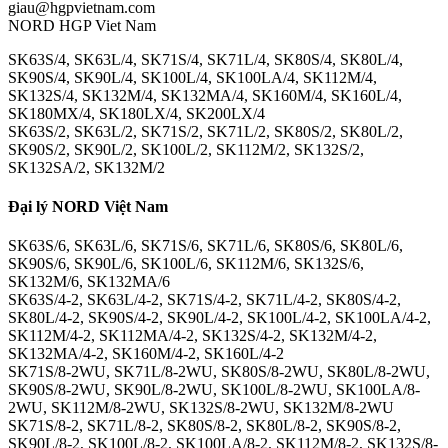
giau@hgpvietnam.com
NORD HGP Viet Nam
SK63S/4, SK63L/4, SK71S/4, SK71L/4, SK80S/4, SK80L/4,
SK90S/4, SK90L/4, SK100L/4, SK100LA/4, SK112M/4,
SK132S/4, SK132M/4, SK132MA/4, SK160M/4, SK160L/4,
SK180MX/4, SK180LX/4, SK200LX/4
SK63S/2, SK63L/2, SK71S/2, SK71L/2, SK80S/2, SK80L/2,
SK90S/2, SK90L/2, SK100L/2, SK112M/2, SK132S/2,
SK132SA/2, SK132M/2
Đại lý NORD Việt Nam
SK63S/6, SK63L/6, SK71S/6, SK71L/6, SK80S/6, SK80L/6,
SK90S/6, SK90L/6, SK100L/6, SK112M/6, SK132S/6,
SK132M/6, SK132MA/6
SK63S/4-2, SK63L/4-2, SK71S/4-2, SK71L/4-2, SK80S/4-2,
SK80L/4-2, SK90S/4-2, SK90L/4-2, SK100L/4-2, SK100LA/4-2,
SK112M/4-2, SK112MA/4-2, SK132S/4-2, SK132M/4-2,
SK132MA/4-2, SK160M/4-2, SK160L/4-2
SK71S/8-2WU, SK71L/8-2WU, SK80S/8-2WU, SK80L/8-2WU,
SK90S/8-2WU, SK90L/8-2WU, SK100L/8-2WU, SK100LA/8-
2WU, SK112M/8-2WU, SK132S/8-2WU, SK132M/8-2WU
SK71S/8-2, SK71L/8-2, SK80S/8-2, SK80L/8-2, SK90S/8-2,
SK90L/8-2, SK100L/8-2, SK100LA/8-2, SK112M/8-2, SK132S/8-