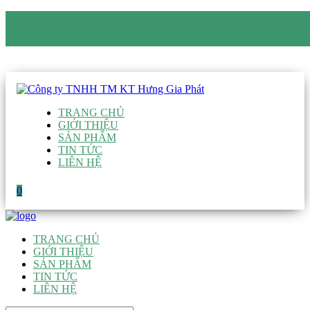
CÔNG TY TNHH TM KT HƯNG GIA PHÁT
Hotline
:
0938 906 663
Email
:
giau@hgpvietnam.com
TRANG CHỦ
GIỚI THIỆU
SẢN PHẨM
TIN TỨC
LIÊN HỆ
0
TRANG CHỦ
GIỚI THIỆU
SẢN PHẨM
TIN TỨC
LIÊN HỆ