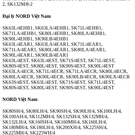
2, SK132M/8-2
Đại lý NORD Việt Nam
SK63L/4EHB1, SK63LA/4EHB1, SK71L/4EHB1,
SK71LA/4EHB1, SK80L/4EHB1, SK80LA/4EHB1,
SK90L/4EHB1, SK90LB/4EHB1
SK63L/4EAR1, SK63LA/4EAR1, SK71L/4EAR1,
SK71LA/4EAR1, SK80L/4EAR1, SK80LA/4EAR1,
SK90L/4EAR1, SK90LB/4EAR1
SK63L/4EST, SK63L/4EST, SK71S/4EST, SK71L/4EST,
SK80S/4EST, SK80L/4EST, SK90S/4EST, SK90L/4EST
SK63LA/4ECR, SK71L/4ECR, SK71LA/4ECR, SK80L/4ECR,
SK80LA/4ECR, SK90L/4ECR, SK90LB/4ECR, SK90LX/4ECR
SK63S/4EST, SK63L/4EST, SK71S/4EST, SK71L/4EST,
SK80S/4EST, SK80L/4EST, SK90S/4EST, SK90L/4EST
NORD Việt Nam
SK80SH/4, SK80LH/4, SK90SH/4, SK90LH/4, SK100LH/4,
SK100AH/4, SK112MH/4, SK132SH/4, SK132MH/4,
SK132LH/4, SK160SH/4, SK160MH/4, SK160LH/4,
SK180MH/4, SK180LH/4, SK200XH/4, SK225SH/4,
SK225MH/4, SK225WH/4