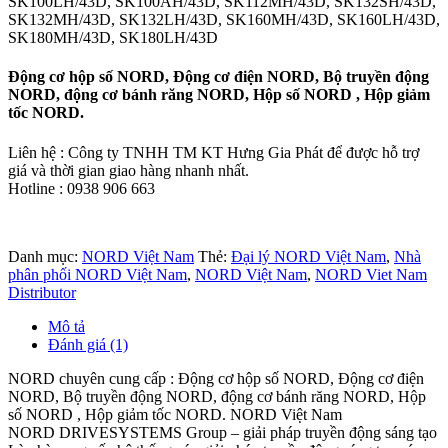
SK100LH/43D, SK100AH/43D, SK112MH/43D, SK132SH/43D,
SK132MH/43D, SK132LH/43D, SK160MH/43D, SK160LH/43D,
SK180MH/43D, SK180LH/43D
Động cơ hộp số NORD, Động cơ điện NORD, Bộ truyền động
NORD, động cơ bánh răng NORD, Hộp số NORD , Hộp giảm
tốc NORD.
Liên hệ : Công ty TNHH TM KT Hưng Gia Phát để được hỗ trợ
giá và thời gian giao hàng nhanh nhất.
Hotline : 0938 906 663
Danh mục:
NORD Việt Nam
Thẻ:
Đại lý NORD Việt Nam
,
Nhà
phân phối NORD Việt Nam
,
NORD Việt Nam
,
NORD Viet Nam
Distributor
Mô tả
Đánh giá (1)
NORD chuyên cung cấp : Động cơ hộp số NORD, Động cơ điện
NORD, Bộ truyền động NORD, động cơ bánh răng NORD, Hộp
số NORD , Hộp giảm tốc NORD. NORD Việt Nam
NORD DRIVESYSTEMS Group – giải pháp truyền động sáng tạo