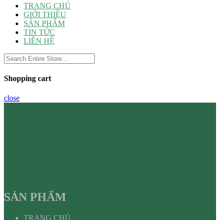
TRANG CHỦ
GIỚI THIỆU
SẢN PHẨM
TIN TỨC
LIÊN HỆ
Shopping cart
close
SẢN PHẨM
TRANG CHỦ