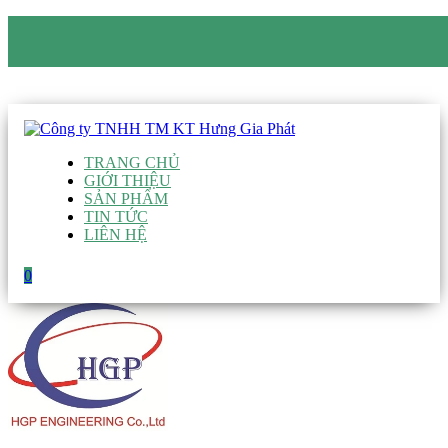
CÔNG TY TNHH TM KT HƯNG GIA PHÁT
Hotline
:
0938 906 663
Email
:
giau@hgpvietnam.com
TRANG CHỦ
GIỚI THIỆU
SẢN PHẨM
TIN TỨC
LIÊN HỆ
0