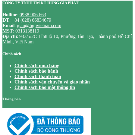
CÔNG TY TNHH TM KT HƯNG GIA PHÁT
Hotline
:
0938 906 663
ĐT
:
+84 (028) 66834679
Email
:
giau@hgpvietnam.com
MST
:
0313138119
Địa chỉ
: 933/5/2C Tỉnh lộ 10, Phường Tân Tạo, Thành phố Hồ Chí
Minh, Việt Nam.
Chính sách
Chính sách mua hàng
Chính sách bảo hành
Chính sách thanh toán
Chính sách vận chuyển và giao nhận
Chính sách bảo mật thông tin
Thông báo