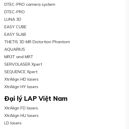
DTEC-PRO camera system
DTEC-PRO
LUNA 3D
EASY CUBE
EASY SLAB
THETIS 3D MR Distortion Phantom
AQUARIUS
MR3T and MRT
SERVOLASER Xpert
SEQUENCE Xpert
XtrAlign HD lasers
XtrAlign HY lasers
Đại lý LAP Việt Nam
XtrAlign FD lasers
XtrAlign HU lasers
LD lasers