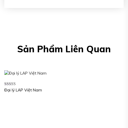
Sản Phẩm Liên Quan
Đại lý LAP Việt Nam
Được xếp
hạng
5.00
5
sao