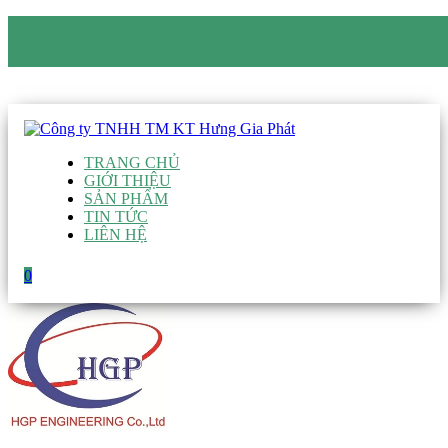
CÔNG TY TNHH TM KT HƯNG GIA PHÁT
Hotline
:
0938 906 663
Email
:
giau@hgpvietnam.com
TRANG CHỦ
GIỚI THIỆU
SẢN PHẨM
TIN TỨC
LIÊN HỆ
0