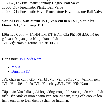
JL600-Q12 / Pneumatic Sanitary Degree Ball Valve
JL600-Q8 / Pneumatic Plastic Ball Valve
JL600-Q1 / Pneumatic High Temperature High Pressure Ball Valve
Van bi JVL, Van bướm JVL, Van khí nén JVL, Van điều
khiển JVL, Van cổng JVL.
Liên hệ : Công ty TNHH TM KT Hưng Gia Phát để được hỗ trợ
giá và thời gian giao hàng nhanh nhất.
JVL Việt Nam / Hotline : 0938 906 663
Danh mục:
JVL Việt Nam
Mô tả
Đánh giá (1)
JVL chuyên cung cấp : Van bi JVL, Van bướm JVL, Van khí nén
JVL, Van điều khiển JVL, Van cổng JVL. JVL Việt Nam
Tập đoàn Van Juliang đã hoạt động trong lĩnh vực nghiên cứu, phát
triển, sản xuất và kinh doanh van hơn 20 năm, cung cấp cho khách
hàng giải pháp toàn diện và dịch vụ hậu mãi.