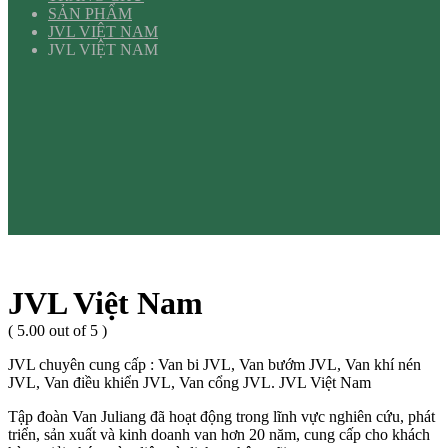
SẢN PHẨM
JVL VIỆT NAM
JVL VIỆT NAM
JVL Việt Nam
( 5.00 out of 5 )
JVL chuyên cung cấp : Van bi JVL, Van bướm JVL, Van khí nén
JVL, Van điều khiển JVL, Van cổng JVL. JVL Việt Nam
Tập đoàn Van Juliang đã hoạt động trong lĩnh vực nghiên cứu, phát
triển, sản xuất và kinh doanh van hơn 20 năm, cung cấp cho khách