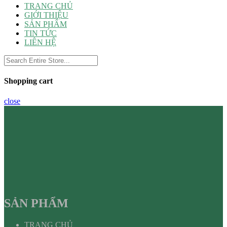
TRANG CHỦ
GIỚI THIỆU
SẢN PHẨM
TIN TỨC
LIÊN HỆ
Shopping cart
close
SẢN PHẨM
TRANG CHỦ