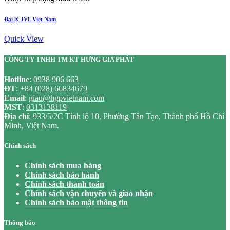
Đại lý JVL Việt Nam
Quick View
CÔNG TY TNHH TM KT HƯNG GIA PHÁT
Hotline
:
0938 906 663
ĐT
:
+84 (028) 66834679
Email
:
giau@hgpvietnam.com
MST
:
0313138119
Địa chỉ
: 933/5/2C Tỉnh lộ 10, Phường Tân Tạo, Thành phố Hồ Chí
Minh, Việt Nam.
Chính sách
Chính sách mua hàng
Chính sách bảo hành
Chính sách thanh toán
Chính sách vận chuyển và giao nhận
Chính sách bảo mật thông tin
Thông báo