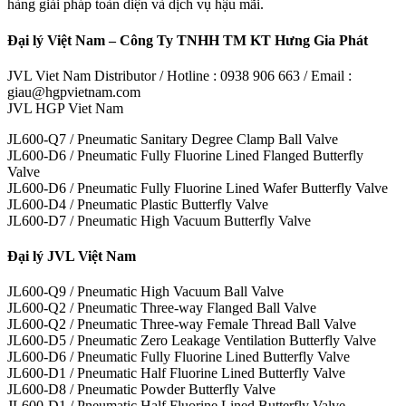
hàng giải pháp toàn diện và dịch vụ hậu mãi.
Đại lý Việt Nam – Công Ty TNHH TM KT Hưng Gia Phát
JVL Viet Nam Distributor / Hotline : 0938 906 663 / Email :
giau@hgpvietnam.com
JVL HGP Viet Nam
JL600-Q7 / Pneumatic Sanitary Degree Clamp Ball Valve
JL600-D6 / Pneumatic Fully Fluorine Lined Flanged Butterfly
Valve
JL600-D6 / Pneumatic Fully Fluorine Lined Wafer Butterfly Valve
JL600-D4 / Pneumatic Plastic Butterfly Valve
JL600-D7 / Pneumatic High Vacuum Butterfly Valve
Đại lý JVL Việt Nam
JL600-Q9 / Pneumatic High Vacuum Ball Valve
JL600-Q2 / Pneumatic Three-way Flanged Ball Valve
JL600-Q2 / Pneumatic Three-way Female Thread Ball Valve
JL600-D5 / Pneumatic Zero Leakage Ventilation Butterfly Valve
JL600-D6 / Pneumatic Fully Fluorine Lined Butterfly Valve
JL600-D1 / Pneumatic Half Fluorine Lined Butterfly Valve
JL600-D8 / Pneumatic Powder Butterfly Valve
JL600-D1 / Pneumatic Half Fluorine Lined Butterfly Valve