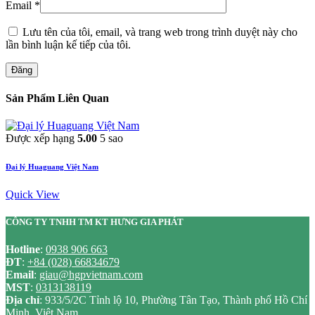
Email
*
Lưu tên của tôi, email, và trang web trong trình duyệt này cho
lần bình luận kế tiếp của tôi.
Đăng
Sản Phẩm Liên Quan
Được xếp hạng
5.00
5 sao
Đại lý Huaguang Việt Nam
Quick View
CÔNG TY TNHH TM KT HƯNG GIA PHÁT
Hotline
:
0938 906 663
ĐT
:
+84 (028) 66834679
Email
:
giau@hgpvietnam.com
MST
:
0313138119
Địa chỉ
: 933/5/2C Tỉnh lộ 10, Phường Tân Tạo, Thành phố Hồ Chí
Minh, Việt Nam.