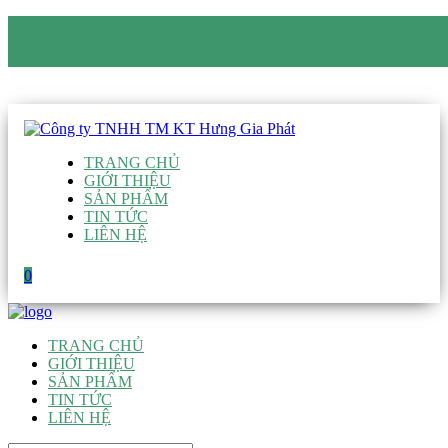
CÔNG TY TNHH TM KT HƯNG GIA PHÁT
Hotline
:
0938 906 663
Email
:
giau@hgpvietnam.com
TRANG CHỦ
GIỚI THIỆU
SẢN PHẨM
TIN TỨC
LIÊN HỆ
0
TRANG CHỦ
GIỚI THIỆU
SẢN PHẨM
TIN TỨC
LIÊN HỆ