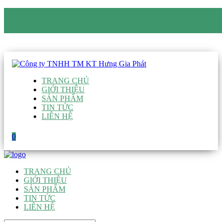
CÔNG TY TNHH TM KT HƯNG GIA PHÁT
Hotline
:
0938 906 663
Email
:
giau@hgpvietnam.com
TRANG CHỦ
GIỚI THIỆU
SẢN PHẨM
TIN TỨC
LIÊN HỆ
0
TRANG CHỦ
GIỚI THIỆU
SẢN PHẨM
TIN TỨC
LIÊN HỆ