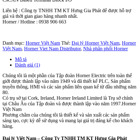
Liên hệ : Công ty TNHH TM KT Hưng Gia Phát để được hỗ trợ
giá và thời gian giao hàng nhanh nhất.
Horner / Hotline : 0938 906 663
Danh mục:
Horner Việt Nam
Thẻ:
Đại lý Horner Việt Nam
,
Horner
Việt Nam
,
Horner Viet Nam Distributor
,
Nhà phân phối Horner
Mô tả
Đánh giá (1)
Chúng tôi là một phần của Tập đoàn Horner Electric trên toàn thế
giới được thành lập vào năm 1949 và đã thiết kế PLC, Sản phẩm
truyền thông, HMI và các sản phẩm liên quan kể từ đầu những năm
80.
Có trụ sở tại Cork, Ireland, Horner Ireland Limited là Trụ sở chính
tại Châu Âu của Tập đoàn và được thành lập vào năm 1997.Horner
Việt Nam
Phương châm của chúng tôi là thiết kế và sản xuất các sản phẩm
sáng tạo, cực kỳ dễ sử dụng và mang lại giá trị đáng kể cho khách
hàng.
Đại lý Việt Nam – Công Ty TNHH TM KT Hưng Gia Phát