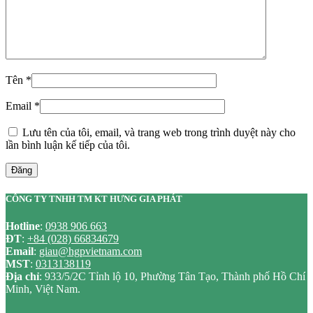
Tên
*
Email
*
Lưu tên của tôi, email, và trang web trong trình duyệt này cho
lần bình luận kế tiếp của tôi.
Đăng
CÔNG TY TNHH TM KT HƯNG GIA PHÁT
Hotline
:
0938 906 663
ĐT
:
+84 (028) 66834679
Email
:
giau@hgpvietnam.com
MST
:
0313138119
Địa chỉ
: 933/5/2C Tỉnh lộ 10, Phường Tân Tạo, Thành phố Hồ Chí
Minh, Việt Nam.