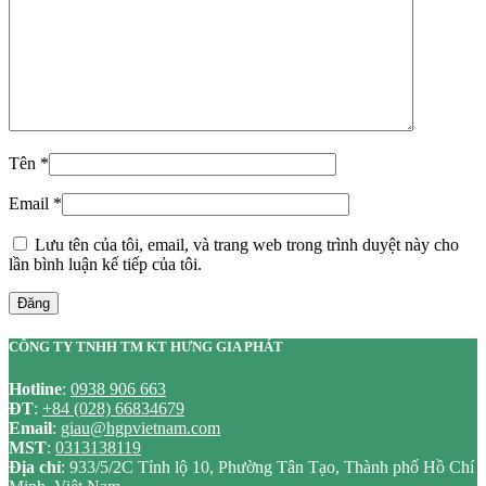
Tên
*
Email
*
Lưu tên của tôi, email, và trang web trong trình duyệt này cho
lần bình luận kế tiếp của tôi.
Đăng
CÔNG TY TNHH TM KT HƯNG GIA PHÁT
Hotline
:
0938 906 663
ĐT
:
+84 (028) 66834679
Email
:
giau@hgpvietnam.com
MST
:
0313138119
Địa chỉ
: 933/5/2C Tỉnh lộ 10, Phường Tân Tạo, Thành phố Hồ Chí