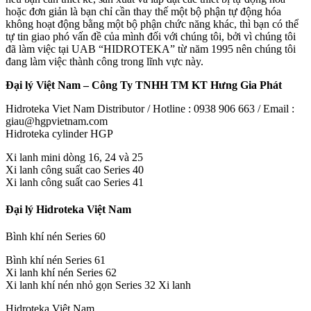
hoặc đơn giản là bạn chỉ cần thay thế một bộ phận tự động hóa
không hoạt động bằng một bộ phận chức năng khác, thì bạn có thể
tự tin giao phó vấn đề của mình đối với chúng tôi, bởi vì chúng tôi
đã làm việc tại UAB “HIDROTEKA” từ năm 1995 nên chúng tôi
đang làm việc thành công trong lĩnh vực này.
Đại lý Việt Nam – Công Ty TNHH TM KT Hưng Gia Phát
Hidroteka Viet Nam Distributor / Hotline : 0938 906 663 / Email :
giau@hgpvietnam.com
Hidroteka cylinder HGP
Xi lanh mini dòng 16, 24 và 25
Xi lanh công suất cao Series 40
Xi lanh công suất cao Series 41
Đại lý Hidroteka Việt Nam
Bình khí nén Series 60
Bình khí nén Series 61
Xi lanh khí nén Series 62
Xi lanh khí nén nhỏ gọn Series 32 Xi lanh
Hidroteka Việt Nam