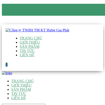
CÔNG TY TNHH TM KT HƯNG GIA PHÁT
Hotline
:
0938 906 663
Email
:
giau@hgpvietnam.com
TRANG CHỦ
GIỚI THIỆU
SẢN PHẨM
TIN TỨC
LIÊN HỆ
0
TRANG CHỦ
GIỚI THIỆU
SẢN PHẨM
TIN TỨC
LIÊN HỆ