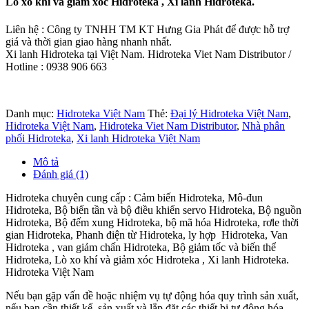
Lò xo khí và giảm xóc Hidroteka , Xi lanh Hidroteka.
Liên hệ : Công ty TNHH TM KT Hưng Gia Phát để được hỗ trợ
giá và thời gian giao hàng nhanh nhất.
Xi lanh Hidroteka tại Việt Nam. Hidroteka Viet Nam Distributor /
Hotline : 0938 906 663
Danh mục:
Hidroteka Việt Nam
Thẻ:
Đại lý Hidroteka Việt Nam
,
Hidroteka Việt Nam
,
Hidroteka Viet Nam Distributor
,
Nhà phân
phối Hidroteka
,
Xi lanh Hidroteka Việt Nam
Mô tả
Đánh giá (1)
Hidroteka chuyên cung cấp : Cảm biến Hidroteka, Mô-đun
Hidroteka, Bộ biến tần và bộ điều khiển servo Hidroteka, Bộ nguồn
Hidroteka, Bộ đếm xung Hidroteka, bộ mã hóa Hidroteka, rơle thời
gian Hidroteka, Phanh điện từ Hidroteka, ly hợp Hidroteka, Van
Hidroteka , van giảm chấn Hidroteka, Bộ giảm tốc và biến thể
Hidroteka, Lò xo khí và giảm xóc Hidroteka , Xi lanh Hidroteka.
Hidroteka Việt Nam
Nếu bạn gặp vấn đề hoặc nhiệm vụ tự động hóa quy trình sản xuất,
nếu bạn cần thiết kế, sản xuất và lắp đặt các thiết bị tự động hóa