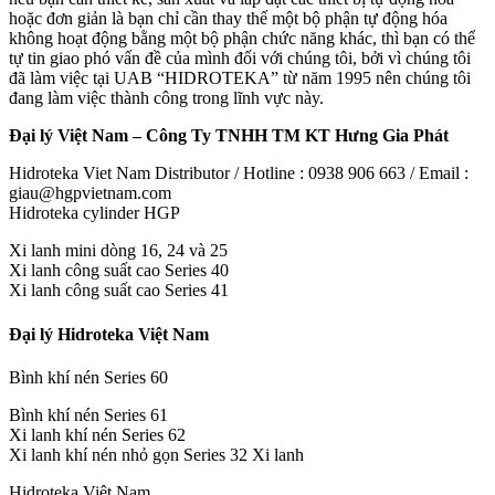
hoặc đơn giản là bạn chỉ cần thay thế một bộ phận tự động hóa
không hoạt động bằng một bộ phận chức năng khác, thì bạn có thể
tự tin giao phó vấn đề của mình đối với chúng tôi, bởi vì chúng tôi
đã làm việc tại UAB “HIDROTEKA” từ năm 1995 nên chúng tôi
đang làm việc thành công trong lĩnh vực này.
Đại lý Việt Nam – Công Ty TNHH TM KT Hưng Gia Phát
Hidroteka Viet Nam Distributor / Hotline : 0938 906 663 / Email :
giau@hgpvietnam.com
Hidroteka cylinder HGP
Xi lanh mini dòng 16, 24 và 25
Xi lanh công suất cao Series 40
Xi lanh công suất cao Series 41
Đại lý Hidroteka Việt Nam
Bình khí nén Series 60
Bình khí nén Series 61
Xi lanh khí nén Series 62
Xi lanh khí nén nhỏ gọn Series 32 Xi lanh
Hidroteka Việt Nam