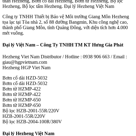
titan Hezheng, Bơm cổ dài Hezheng, Bơm từ Hezheng, Bộ lọc
Hezheng, Bộ lọc tấm Hezheng. Đại lý Hezheng Việt Nam
Công ty TNHH Thiết bị Bảo vệ Môi trường Giang Môn Hezheng
tọa lạc tại Tòa nhà 2, số 88 đường Bangmin, Khu công nghệ cao,
thành phố Giang Môn, tỉnh Quảng Đông, với diện tích hơn 4.000
mét vuông.
Đại lý Việt Nam – Công Ty TNHH TM KT Hưng Gia Phát
Hezheng Viet Nam Distributor / Hotline : 0938 906 663 / Email :
giau@hgpvietnam.com
Hezheng HGP Viet Nam
Bơm cổ dài HZD-5032
Bơm cổ dài HZD-5032
Bơm từ HZMP-422
Bơm từ HZMP-422
Bơm từ HZMP-650
Bơm từ HZMP-650
Bộ lọc HZB-2001-55R/220V
HZB-2001-55R/220V
Bộ lọc HZB-2004-100R/380V
Đại lý Hezheng Việt Nam