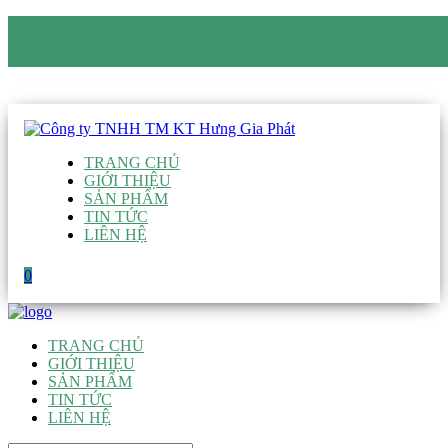
CÔNG TY TNHH TM KT HƯNG GIA PHÁT
Hotline
:
0938 906 663
Email
:
giau@hgpvietnam.com
TRANG CHỦ
GIỚI THIỆU
SẢN PHẨM
TIN TỨC
LIÊN HỆ
0
TRANG CHỦ
GIỚI THIỆU
SẢN PHẨM
TIN TỨC
LIÊN HỆ