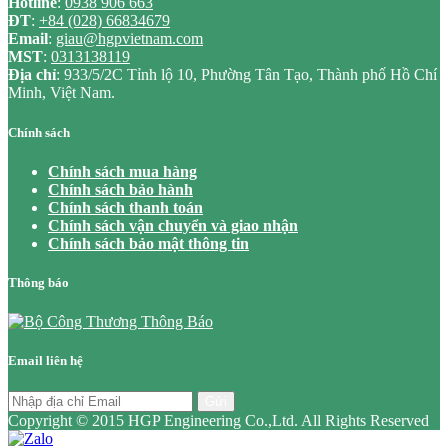
Hotline
:
0938 906 663
ĐT
:
+84 (028) 66834679
Email
:
giau@hgpvietnam.com
MST
:
0313138119
Địa chỉ
: 933/5/2C Tỉnh lộ 10, Phường Tân Tạo, Thành phố Hồ Chí
Minh, Việt Nam.
Chính sách
Chính sách mua hàng
Chính sách bảo hành
Chính sách thanh toán
Chính sách vận chuyển và giao nhận
Chính sách bảo mật thông tin
Thông báo
Email liên hệ
Gửi
Copyright © 2015 HGP Engineering Co.,Ltd. All Rights Reserved