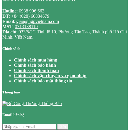
Hotline
:
0938 906 663
ĐT
:
+84 (028) 66834679
Email
:
giau@hgpvietnam.com
MST
:
0313138119
Địa chỉ
: 933/5/2C Tỉnh lộ 10, Phường Tân Tạo, Thành phố Hồ Chí
Minh, Việt Nam.
Chính sách
Chính sách mua hàng
Chính sách bảo hành
Chính sách thanh toán
Chính sách vận chuyển và giao nhận
Chính sách bảo mật thông tin
Thông báo
Email liên hệ
Gửi