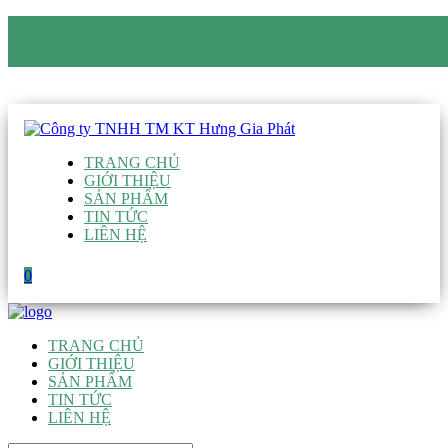
CÔNG TY TNHH TM KT HƯNG GIA PHÁT
Hotline
:
0938 906 663
Email
:
giau@hgpvietnam.com
TRANG CHỦ
GIỚI THIỆU
SẢN PHẨM
TIN TỨC
LIÊN HỆ
0
TRANG CHỦ
GIỚI THIỆU
SẢN PHẨM
TIN TỨC
LIÊN HỆ