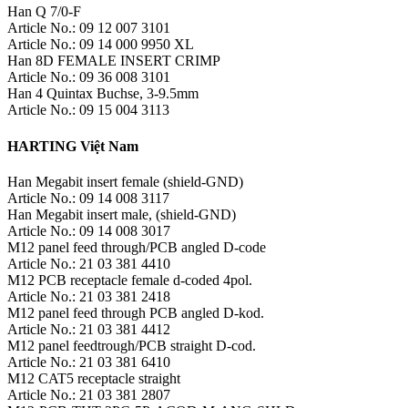
Han Q 7/0-F
Article No.: 09 12 007 3101
Article No.: 09 14 000 9950 XL
Han 8D FEMALE INSERT CRIMP
Article No.: 09 36 008 3101
Han 4 Quintax Buchse, 3-9.5mm
Article No.: 09 15 004 3113
HARTING Việt Nam
Han Megabit insert female (shield-GND)
Article No.: 09 14 008 3117
Han Megabit insert male, (shield-GND)
Article No.: 09 14 008 3017
M12 panel feed through/PCB angled D-code
Article No.: 21 03 381 4410
M12 PCB receptacle female d-coded 4pol.
Article No.: 21 03 381 2418
M12 panel feed through PCB angled D-kod.
Article No.: 21 03 381 4412
M12 panel feedtrough/PCB straight D-cod.
Article No.: 21 03 381 6410
M12 CAT5 receptacle straight
Article No.: 21 03 381 2807