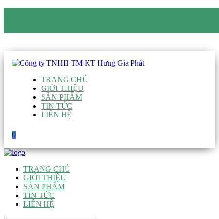
CÔNG TY TNHH TM KT HƯNG GIA PHÁT
Hotline
:
0938 906 663
Email
:
giau@hgpvietnam.com
TRANG CHỦ
GIỚI THIỆU
SẢN PHẨM
TIN TỨC
LIÊN HỆ
0
TRANG CHỦ
GIỚI THIỆU
SẢN PHẨM
TIN TỨC
LIÊN HỆ