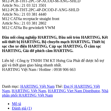
M12-PCB-THT-2PC-5P-ACOD-M-ANG-SHLD
Article No.: 21 03 321 3501
M12-PCB-THT-2PC-4P-DCOD-F-ANG-SHLD
Article No.: 21 03 381 4440
M12 CAT6a receptacle straight front
Article No.: 21 03 381 2802
M12 CAT6a Bu gewinkelt VWM
Đầu nối công nghiệp HARTING, Đầu nối tròn HARTING, Kết
nối thiết bị HARTING, Bộ chuyển mạch HARTING, Thiết bị
sạc cho xe điện HARTING, Cáp sạc HARTING, Ổ cắm sạc
HARTING, Giá đỡ phích cắm HARTING.
Liên hệ : Công ty TNHH TM KT Hưng Gia Phát để được hỗ trợ
giá và thời gian giao hàng nhanh nhất.
HARTING Việt Nam / Hotline : 0938 906 663
Danh mục:
HARTING Việt Nam
Thẻ:
Đại lý HARTING Việt
Nam
,
HARTING Việt Nam
,
HARTING Viet Nam Distributor
,
Nhà
phân phối HARTING Việt Nam
Mô tả
Đánh giá (1)