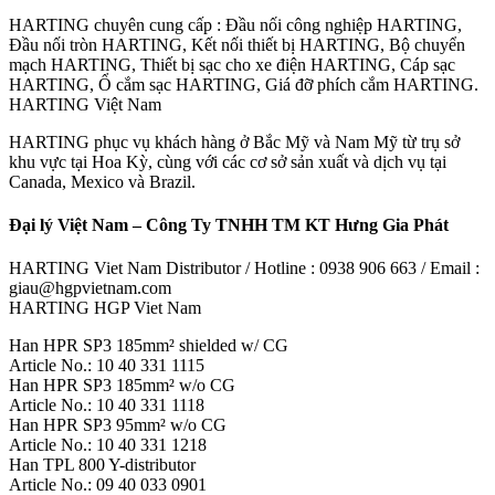
HARTING chuyên cung cấp : Đầu nối công nghiệp HARTING,
Đầu nối tròn HARTING, Kết nối thiết bị HARTING, Bộ chuyển
mạch HARTING, Thiết bị sạc cho xe điện HARTING, Cáp sạc
HARTING, Ổ cắm sạc HARTING, Giá đỡ phích cắm HARTING.
HARTING Việt Nam
HARTING phục vụ khách hàng ở Bắc Mỹ và Nam Mỹ từ trụ sở
khu vực tại Hoa Kỳ, cùng với các cơ sở sản xuất và dịch vụ tại
Canada, Mexico và Brazil.
Đại lý Việt Nam – Công Ty TNHH TM KT Hưng Gia Phát
HARTING Viet Nam Distributor / Hotline : 0938 906 663 / Email :
giau@hgpvietnam.com
HARTING HGP Viet Nam
Han HPR SP3 185mm² shielded w/ CG
Article No.: 10 40 331 1115
Han HPR SP3 185mm² w/o CG
Article No.: 10 40 331 1118
Han HPR SP3 95mm² w/o CG
Article No.: 10 40 331 1218
Han TPL 800 Y-distributor
Article No.: 09 40 033 0901