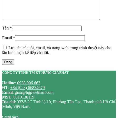
Tên
*
Email
*
Lưu tên của tôi, email, và trang web trong trình duyệt này cho
lần bình luận kế tiếp của tôi.
Đăng
CÔNG TY TNHH TM KT HƯNG GIA PHÁT
Hotline
:
0938 906 663
ĐT
:
+84 (028) 66834679
Email
:
giau@hgpvietnam.com
MST
:
0313138119
Địa chỉ
: 933/5/2C Tỉnh lộ 10, Phường Tân Tạo, Thành phố Hồ Chí
Minh, Việt Nam.
Chính sách