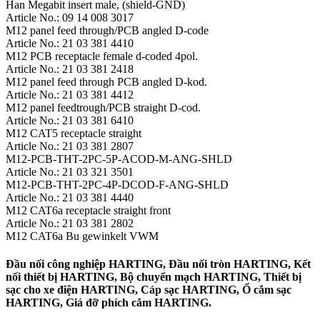
Han Megabit insert male, (shield-GND)
Article No.: 09 14 008 3017
M12 panel feed through/PCB angled D-code
Article No.: 21 03 381 4410
M12 PCB receptacle female d-coded 4pol.
Article No.: 21 03 381 2418
M12 panel feed through PCB angled D-kod.
Article No.: 21 03 381 4412
M12 panel feedtrough/PCB straight D-cod.
Article No.: 21 03 381 6410
M12 CAT5 receptacle straight
Article No.: 21 03 381 2807
M12-PCB-THT-2PC-5P-ACOD-M-ANG-SHLD
Article No.: 21 03 321 3501
M12-PCB-THT-2PC-4P-DCOD-F-ANG-SHLD
Article No.: 21 03 381 4440
M12 CAT6a receptacle straight front
Article No.: 21 03 381 2802
M12 CAT6a Bu gewinkelt VWM
Đầu nối công nghiệp HARTING, Đầu nối tròn HARTING, Kết
nối thiết bị HARTING, Bộ chuyển mạch HARTING, Thiết bị
sạc cho xe điện HARTING, Cáp sạc HARTING, Ổ cắm sạc
HARTING, Giá đỡ phích cắm HARTING.