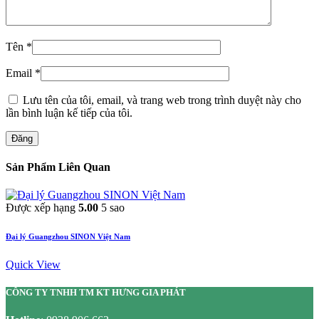
Tên
*
Email
*
Lưu tên của tôi, email, và trang web trong trình duyệt này cho
lần bình luận kế tiếp của tôi.
Đăng
Sản Phẩm Liên Quan
Được xếp hạng
5.00
5 sao
Đại lý Guangzhou SINON Việt Nam
Quick View
CÔNG TY TNHH TM KT HƯNG GIA PHÁT