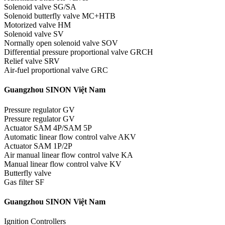
Solenoid valve SG/SA
Solenoid butterfly valve MC+HTB
Motorized valve HM
Solenoid valve SV
Normally open solenoid valve SOV
Differential pressure proportional valve GRCH
Relief valve SRV
Air-fuel proportional valve GRC
Guangzhou SINON Việt Nam
Pressure regulator GV
Pressure regulator GV
Actuator SAM 4P/SAM 5P
Automatic linear flow control valve AKV
Actuator SAM 1P/2P
Air manual linear flow control valve KA
Manual linear flow control valve KV
Butterfly valve
Gas filter SF
Guangzhou SINON Việt Nam
Ignition Controllers