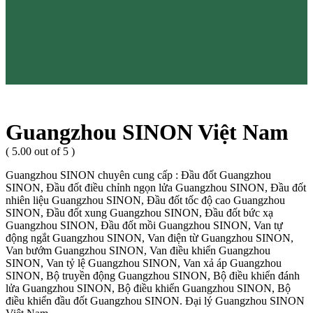
Guangzhou SINON Việt Nam
( 5.00 out of 5 )
Guangzhou SINON chuyên cung cấp : Đầu đốt Guangzhou
SINON, Đầu đốt điều chỉnh ngọn lửa Guangzhou SINON, Đầu đốt
nhiên liệu Guangzhou SINON, Đầu đốt tốc độ cao Guangzhou
SINON, Đầu đốt xung Guangzhou SINON, Đầu đốt bức xạ
Guangzhou SINON, Đầu đốt mồi Guangzhou SINON, Van tự
động ngắt Guangzhou SINON, Van điện từ Guangzhou SINON,
Van bướm Guangzhou SINON, Van điều khiển Guangzhou
SINON, Van tỷ lệ Guangzhou SINON, Van xả áp Guangzhou
SINON, Bộ truyền động Guangzhou SINON, Bộ điều khiển đánh
lửa Guangzhou SINON, Bộ điều khiển Guangzhou SINON, Bộ
điều khiển đầu đốt Guangzhou SINON. Đại lý Guangzhou SINON