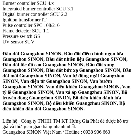
Burner controller SCU 4.x
Integrated burner controller SCU 3.1
Digital burner controller SCU 2.2
Ignition transformer IT
Pulse controller SPC 108/216
Flame detector SCU 1.1
Pressure switch GS
UV sensor SUV
Đầu đốt Guangzhou SINON, Đầu đốt điều chỉnh ngọn lửa
Guangzhou SINON, Đầu đốt nhiên liệu Guangzhou SINON,
Đầu đốt tốc độ cao Guangzhou SINON, Đầu đốt xung
Guangzhou SINON, Đầu đốt bức xạ Guangzhou SINON, Đầu
đốt mồi Guangzhou SINON, Van tự động ngắt Guangzhou
SINON, Van điện từ Guangzhou SINON, Van bướm
Guangzhou SINON, Van điều khiển Guangzhou SINON, Van
tỷ lệ Guangzhou SINON, Van xả áp Guangzhou SINON, Bộ
truyền động Guangzhou SINON, Bộ điều khiển đánh lửa
Guangzhou SINON, Bộ điều khiển Guangzhou SINON, Bộ
điều khiển đầu đốt Guangzhou SINON.
Liên hệ : Công ty TNHH TM KT Hưng Gia Phát để được hỗ trợ
giá và thời gian giao hàng nhanh nhất.
Guangzhou SINON Việt Nam / Hotline : 0938 906 663