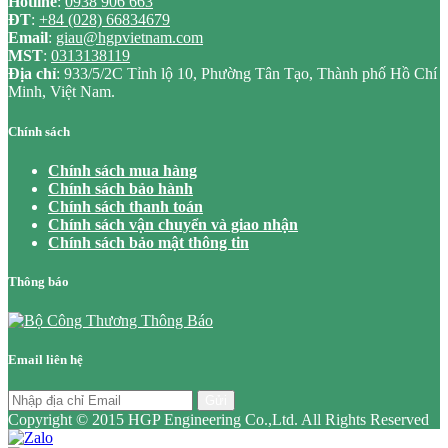
Hotline
:
0938 906 663
ĐT
:
+84 (028) 66834679
Email
:
giau@hgpvietnam.com
MST
:
0313138119
Địa chỉ
: 933/5/2C Tỉnh lộ 10, Phường Tân Tạo, Thành phố Hồ Chí
Minh, Việt Nam.
Chính sách
Chính sách mua hàng
Chính sách bảo hành
Chính sách thanh toán
Chính sách vận chuyển và giao nhận
Chính sách bảo mật thông tin
Thông báo
Email liên hệ
Gửi
Copyright © 2015 HGP Engineering Co.,Ltd. All Rights Reserved