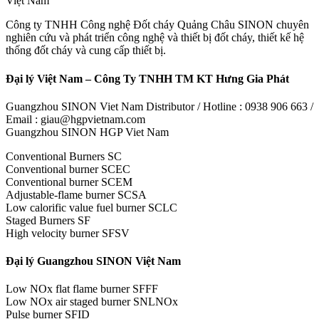
Việt Nam
Công ty TNHH Công nghệ Đốt cháy Quảng Châu SINON chuyên
nghiên cứu và phát triển công nghệ và thiết bị đốt cháy, thiết kế hệ
thống đốt cháy và cung cấp thiết bị.
Đại lý Việt Nam – Công Ty TNHH TM KT Hưng Gia Phát
Guangzhou SINON Viet Nam Distributor / Hotline : 0938 906 663 /
Email : giau@hgpvietnam.com
Guangzhou SINON HGP Viet Nam
Conventional Burners SC
Conventional burner SCEC
Conventional burner SCEM
Adjustable-flame burner SCSA
Low calorific value fuel burner SCLC
Staged Burners SF
High velocity burner SFSV
Đại lý Guangzhou SINON Việt Nam
Low NOx flat flame burner SFFF
Low NOx air staged burner SNLNOx
Pulse burner SFID