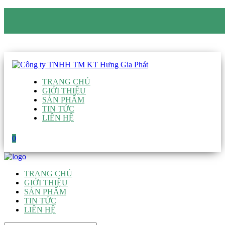
CÔNG TY TNHH TM KT HƯNG GIA PHÁT
Hotline
:
0938 906 663
Email
:
giau@hgpvietnam.com
TRANG CHỦ
GIỚI THIỆU
SẢN PHẨM
TIN TỨC
LIÊN HỆ
0
TRANG CHỦ
GIỚI THIỆU
SẢN PHẨM
TIN TỨC
LIÊN HỆ