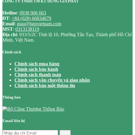
CÔNG TY TNHH TM KT HƯNG GIA PHÁT
Hotline
:
0938 906 663
ĐT
:
+84 (028) 66834679
Email
:
giau@hgpvietnam.com
MST
:
0313138119
Địa chỉ
: 933/5/2C Tỉnh lộ 10, Phường Tân Tạo, Thành phố Hồ Chí
Minh, Việt Nam.
Chính sách
Chính sách mua hàng
Chính sách bảo hành
Chính sách thanh toán
Chính sách vận chuyển và giao nhận
Chính sách bảo mật thông tin
Thông báo
Email liên hệ
Gửi