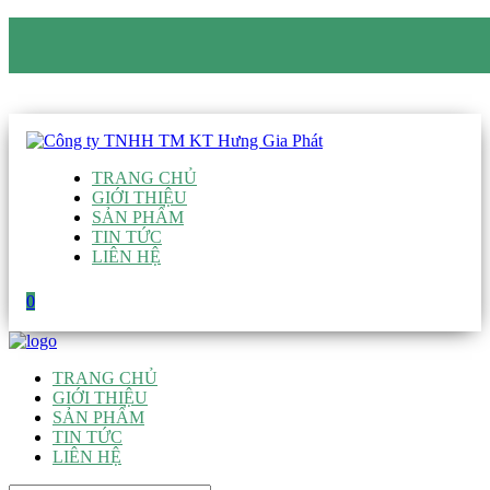
CÔNG TY TNHH TM KT HƯNG GIA PHÁT
Hotline
:
0938 906 663
Email
:
giau@hgpvietnam.com
TRANG CHỦ
GIỚI THIỆU
SẢN PHẨM
TIN TỨC
LIÊN HỆ
0
TRANG CHỦ
GIỚI THIỆU
SẢN PHẨM
TIN TỨC
LIÊN HỆ