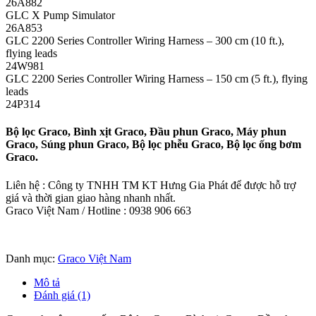
26A882
GLC X Pump Simulator
26A853
GLC 2200 Series Controller Wiring Harness – 300 cm (10 ft.),
flying leads
24W981
GLC 2200 Series Controller Wiring Harness – 150 cm (5 ft.), flying
leads
24P314
Bộ lọc Graco, Bình xịt Graco, Đầu phun Graco, Máy phun
Graco, Súng phun Graco, Bộ lọc phễu Graco, Bộ lọc ống bơm
Graco.
Liên hệ : Công ty TNHH TM KT Hưng Gia Phát để được hỗ trợ
giá và thời gian giao hàng nhanh nhất.
Graco Việt Nam / Hotline : 0938 906 663
Danh mục:
Graco Việt Nam
Mô tả
Đánh giá (1)