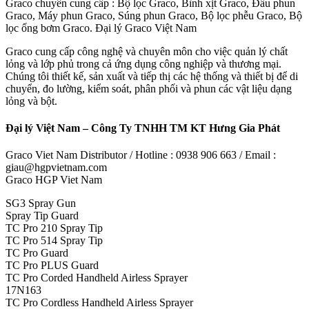
Graco chuyên cung cấp : Bộ lọc Graco, Bình xịt Graco, Đầu phun
Graco, Máy phun Graco, Súng phun Graco, Bộ lọc phễu Graco, Bộ
lọc ống bơm Graco. Đại lý Graco Việt Nam
Graco cung cấp công nghệ và chuyên môn cho việc quản lý chất
lỏng và lớp phủ trong cả ứng dụng công nghiệp và thương mại.
Chúng tôi thiết kế, sản xuất và tiếp thị các hệ thống và thiết bị để di
chuyển, đo lường, kiểm soát, phân phối và phun các vật liệu dạng
lỏng và bột.
Đại lý Việt Nam – Công Ty TNHH TM KT Hưng Gia Phát
Graco Viet Nam Distributor / Hotline : 0938 906 663 / Email :
giau@hgpvietnam.com
Graco HGP Viet Nam
SG3 Spray Gun
Spray Tip Guard
TC Pro 210 Spray Tip
TC Pro 514 Spray Tip
TC Pro Guard
TC Pro PLUS Guard
TC Pro Corded Handheld Airless Sprayer
17N163
TC Pro Cordless Handheld Airless Sprayer