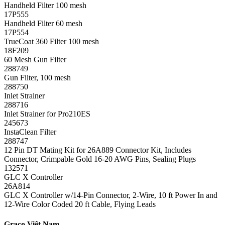
Handheld Filter 100 mesh
17P555
Handheld Filter 60 mesh
17P554
TrueCoat 360 Filter 100 mesh
18F209
60 Mesh Gun Filter
288749
Gun Filter, 100 mesh
288750
Inlet Strainer
288716
Inlet Strainer for Pro210ES
245673
InstaClean Filter
288747
12 Pin DT Mating Kit for 26A889 Connector Kit, Includes
Connector, Crimpable Gold 16-20 AWG Pins, Sealing Plugs
132571
GLC X Controller
26A814
GLC X Controller w/14-Pin Connector, 2-Wire, 10 ft Power In and
12-Wire Color Coded 20 ft Cable, Flying Leads
Graco Việt Nam