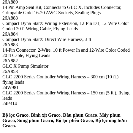
26A889
14 Pin Amp Seal Kit, Connects to GLC X, Includes Connector,
Crimpable Gold 16-20 AWG Sockets, Sealing Plugs
26A888
Compact Dyna-Star® Wiring Extension, 12-Pin DT, 12-Wire Color
Coded 20 ft Wiring Cable, Flying Leads
26A884
Compact Dyna-Star® Direct Wire Harness, 3 ft
26A883
14-Pin Connector, 2-Wire, 10 ft Power In and 12-Wire Color Coded
20 ft Cable, Flying Leads
26A882
GLC X Pump Simulator
26A853
GLC 2200 Series Controller Wiring Harness – 300 cm (10 ft.),
flying leads
24W981
GLC 2200 Series Controller Wiring Harness – 150 cm (5 ft.), flying
leads
24P314
Bộ lọc Graco, Bình xịt Graco, Đầu phun Graco, Máy phun
Graco, Súng phun Graco, Bộ lọc phễu Graco, Bộ lọc ống bơm
Graco.