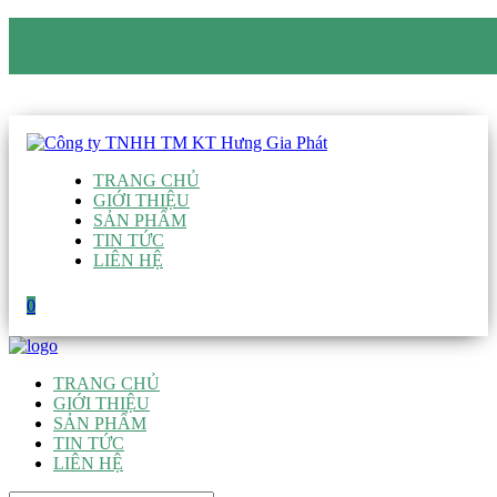
CÔNG TY TNHH TM KT HƯNG GIA PHÁT
Hotline
:
0938 906 663
Email
:
giau@hgpvietnam.com
TRANG CHỦ
GIỚI THIỆU
SẢN PHẨM
TIN TỨC
LIÊN HỆ
0
TRANG CHỦ
GIỚI THIỆU
SẢN PHẨM
TIN TỨC
LIÊN HỆ