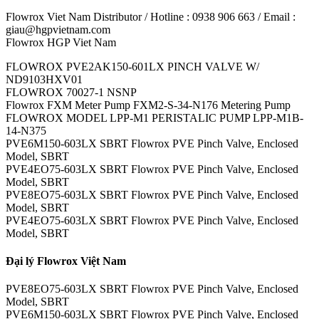
Flowrox Viet Nam Distributor / Hotline : 0938 906 663 / Email :
giau@hgpvietnam.com
Flowrox HGP Viet Nam
FLOWROX PVE2AK150-601LX PINCH VALVE W/
ND9103HXV01
FLOWROX 70027-1 NSNP
Flowrox FXM Meter Pump FXM2-S-34-N176 Metering Pump
FLOWROX MODEL LPP-M1 PERISTALIC PUMP LPP-M1B-
14-N375
PVE6M150-603LX SBRT Flowrox PVE Pinch Valve, Enclosed
Model, SBRT
PVE4EO75-603LX SBRT Flowrox PVE Pinch Valve, Enclosed
Model, SBRT
PVE8EO75-603LX SBRT Flowrox PVE Pinch Valve, Enclosed
Model, SBRT
PVE4EO75-603LX SBRT Flowrox PVE Pinch Valve, Enclosed
Model, SBRT
Đại lý Flowrox Việt Nam
PVE8EO75-603LX SBRT Flowrox PVE Pinch Valve, Enclosed
Model, SBRT
PVE6M150-603LX SBRT Flowrox PVE Pinch Valve, Enclosed