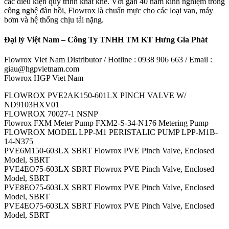
các điều kiện quy trình khắt khe. Với gần 40 năm kinh nghiệm trong
công nghệ đàn hồi, Flowrox là chuẩn mực cho các loại van, máy
bơm và hệ thống chịu tải nặng.
Đại lý Việt Nam – Công Ty TNHH TM KT Hưng Gia Phát
Flowrox Viet Nam Distributor / Hotline : 0938 906 663 / Email :
giau@hgpvietnam.com
Flowrox HGP Viet Nam
FLOWROX PVE2AK150-601LX PINCH VALVE W/
ND9103HXV01
FLOWROX 70027-1 NSNP
Flowrox FXM Meter Pump FXM2-S-34-N176 Metering Pump
FLOWROX MODEL LPP-M1 PERISTALIC PUMP LPP-M1B-
14-N375
PVE6M150-603LX SBRT Flowrox PVE Pinch Valve, Enclosed
Model, SBRT
PVE4EO75-603LX SBRT Flowrox PVE Pinch Valve, Enclosed
Model, SBRT
PVE8EO75-603LX SBRT Flowrox PVE Pinch Valve, Enclosed
Model, SBRT
PVE4EO75-603LX SBRT Flowrox PVE Pinch Valve, Enclosed
Model, SBRT