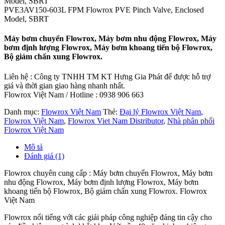
Model, SBRT
PVE3AV150-603L FPM Flowrox PVE Pinch Valve, Enclosed
Model, SBRT
Máy bơm chuyển Flowrox, Máy bơm nhu động Flowrox, Máy
bơm định lượng Flowrox, Máy bơm khoang tiến bộ Flowrox,
Bộ giảm chấn xung Flowrox.
Liên hệ : Công ty TNHH TM KT Hưng Gia Phát để được hỗ trợ
giá và thời gian giao hàng nhanh nhất.
Flowrox Việt Nam / Hotline : 0938 906 663
Danh mục:
Flowrox Việt Nam
Thẻ:
Đại lý Flowrox Việt Nam
,
Flowrox Việt Nam
,
Flowrox Viet Nam Distributor
,
Nhà phân phối
Flowrox Việt Nam
Mô tả
Đánh giá (1)
Flowrox chuyên cung cấp : Máy bơm chuyển Flowrox, Máy bơm
nhu động Flowrox, Máy bơm định lượng Flowrox, Máy bơm
khoang tiến bộ Flowrox, Bộ giảm chấn xung Flowrox. Flowrox
Việt Nam
Flowrox nổi tiếng với các giải pháp công nghiệp đáng tin cậy cho