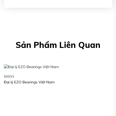
Sản Phẩm Liên Quan
Đại lý EZO Bearings Việt Nam
Được xếp
hạng
5.00
5
sao