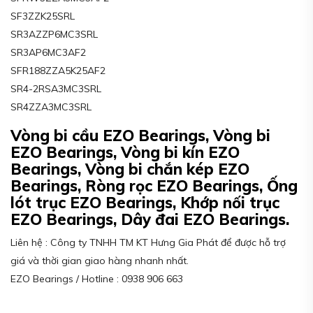
SF3ZZK25SRL
SR3AZZP6MC3SRL
SR3AP6MC3AF2
SFR188ZZA5K25AF2
SR4-2RSA3MC3SRL
SR4ZZA3MC3SRL
Vòng bi cầu EZO Bearings, Vòng bi
EZO Bearings, Vòng bi kín EZO
Bearings, Vòng bi chắn kép EZO
Bearings, Ròng rọc EZO Bearings, Ống
lót trục EZO Bearings, Khớp nối trục
EZO Bearings, Dây đai EZO Bearings.
Liên hệ : Công ty TNHH TM KT Hưng Gia Phát để được hỗ trợ
giá và thời gian giao hàng nhanh nhất.
EZO Bearings / Hotline : 0938 906 663