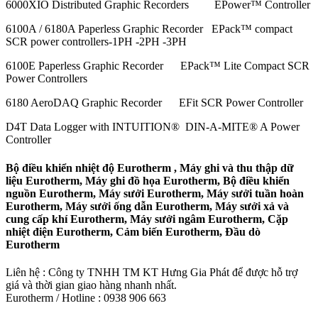
6000XIO Distributed Graphic Recorders EPower™ Controller
6100A / 6180A Paperless Graphic Recorder EPack™ compact
SCR power controllers-1PH -2PH -3PH
6100E Paperless Graphic Recorder EPack™ Lite Compact SCR
Power Controllers
6180 AeroDAQ Graphic Recorder EFit SCR Power Controller
D4T Data Logger with INTUITION® DIN-A-MITE® A Power
Controller
Bộ điều khiển nhiệt độ Eurotherm , Máy ghi và thu thập dữ
liệu Eurotherm, Máy ghi đồ họa Eurotherm, Bộ điều khiển
nguồn Eurotherm, Máy sưởi Eurotherm, Máy sưởi tuần hoàn
Eurotherm, Máy sưởi ống dẫn Eurotherm, Máy sưởi xả và
cung cấp khí Eurotherm, Máy sưởi ngâm Eurotherm, Cặp
nhiệt điện Eurotherm, Cảm biến Eurotherm, Đầu dò
Eurotherm
Liên hệ : Công ty TNHH TM KT Hưng Gia Phát để được hỗ trợ
giá và thời gian giao hàng nhanh nhất.
Eurotherm / Hotline : 0938 906 663