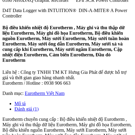
6180 AeroDAQ Graphic Recorder EFit SCR Power Controller
D4T Data Logger with INTUITION® DIN-A-MITE® A Power
Controller
Bộ điều khiển nhiệt độ Eurotherm , Máy ghi và thu thập dữ
liệu Eurotherm, Máy ghi đồ họa Eurotherm, Bộ điều khiển
nguồn Eurotherm, Máy sưởi Eurotherm, Máy sưởi tuần hoàn
Eurotherm, Máy sưởi ống dẫn Eurotherm, Máy sưởi xả và
cung cấp khí Eurotherm, Máy sưởi ngâm Eurotherm, Cặp
nhiệt điện Eurotherm, Cảm biến Eurotherm, Đầu dò
Eurotherm
Liên hệ : Công ty TNHH TM KT Hưng Gia Phát để được hỗ trợ
giá và thời gian giao hàng nhanh nhất.
Eurotherm / Hotline : 0938 906 663
Danh mục:
Eurotherm Việt Nam
Mô tả
Đánh giá (1)
Eurotherm chuyên cung cấp : Bộ điều khiển nhiệt độ Eurotherm ,
Máy ghi và thu thập dữ liệu Eurotherm, Máy ghi đồ họa Eurotherm,
Bộ điều khiển nguồn Eurotherm, Máy sưởi Eurotherm, Máy sưởi