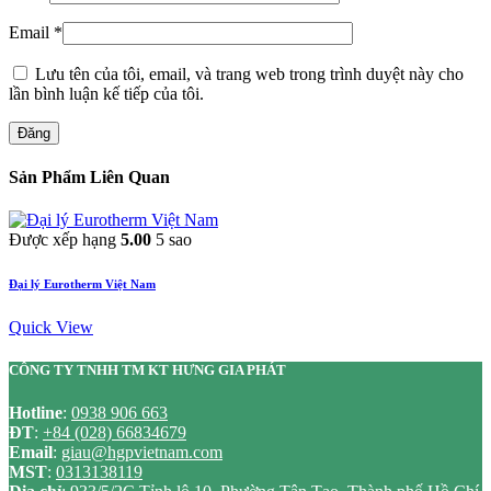
Email
*
Lưu tên của tôi, email, và trang web trong trình duyệt này cho
lần bình luận kế tiếp của tôi.
Đăng
Sản Phẩm Liên Quan
Được xếp hạng
5.00
5 sao
Đại lý Eurotherm Việt Nam
Quick View
CÔNG TY TNHH TM KT HƯNG GIA PHÁT
Hotline
:
0938 906 663
ĐT
:
+84 (028) 66834679
Email
:
giau@hgpvietnam.com
MST
:
0313138119