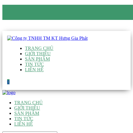
CÔNG TY TNHH TM KT HƯNG GIA PHÁT
Hotline
:
0938 906 663
Email
:
giau@hgpvietnam.com
TRANG CHỦ
GIỚI THIỆU
SẢN PHẨM
TIN TỨC
LIÊN HỆ
0
TRANG CHỦ
GIỚI THIỆU
SẢN PHẨM
TIN TỨC
LIÊN HỆ