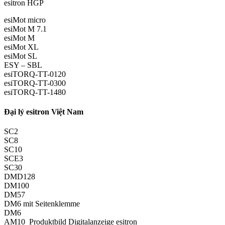
esitron HGP
esiMot micro
esiMot M 7.1
esiMot M
esiMot XL
esiMot SL
ESY – SBL
esiTORQ-TT-0120
esiTORQ-TT-0300
esiTORQ-TT-1480
Đại lý esitron Việt Nam
SC2
SC8
SC10
SCE3
SC30
DMD128
DM100
DM57
DM6 mit Seitenklemme
DM6
AM10_Produktbild Digitalanzeige esitron