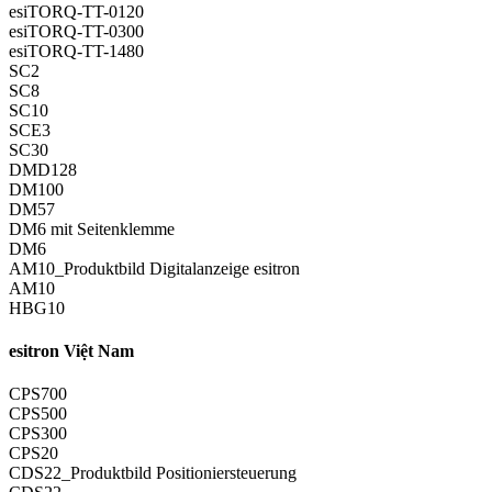
esiTORQ-TT-0120
esiTORQ-TT-0300
esiTORQ-TT-1480
SC2
SC8
SC10
SCE3
SC30
DMD128
DM100
DM57
DM6 mit Seitenklemme
DM6
AM10_Produktbild Digitalanzeige esitron
AM10
HBG10
esitron Việt Nam
CPS700
CPS500
CPS300
CPS20
CDS22_Produktbild Positioniersteuerung