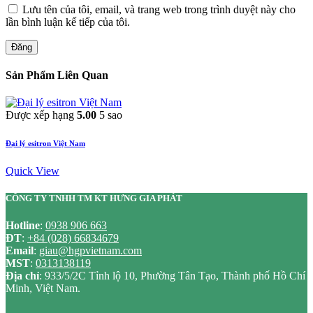
Lưu tên của tôi, email, và trang web trong trình duyệt này cho
lần bình luận kế tiếp của tôi.
Đăng
Sản Phẩm Liên Quan
Được xếp hạng
5.00
5 sao
Đại lý esitron Việt Nam
Quick View
CÔNG TY TNHH TM KT HƯNG GIA PHÁT
Hotline
:
0938 906 663
ĐT
:
+84 (028) 66834679
Email
:
giau@hgpvietnam.com
MST
:
0313138119
Địa chỉ
: 933/5/2C Tỉnh lộ 10, Phường Tân Tạo, Thành phố Hồ Chí
Minh, Việt Nam.