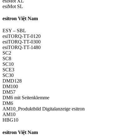
esiMot XL
esiMot SL
esitron Việt Nam
ESY – SBL
esiTORQ-TT-0120
esiTORQ-TT-0300
esiTORQ-TT-1480
SC2
SC8
SC10
SCE3
SC30
DMD128
DM100
DM57
DM6 mit Seitenklemme
DM6
AM10_Produktbild Digitalanzeige esitron
AM10
HBG10
esitron Việt Nam