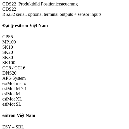
CDS22_Produktbild Positioniersteuerung
CDS22
RS232 serial, optional terminal outputs + sensor inputs
Đại lý esitron Việt Nam
CPS5
MP100
SK10
SK20
SK30
SK100
CC8 / CC16
DNS20
APS-System
esiMot micro
esiMot M 7.1
esiMot M
esiMot XL
esiMot SL
esitron Việt Nam
ESY – SBL