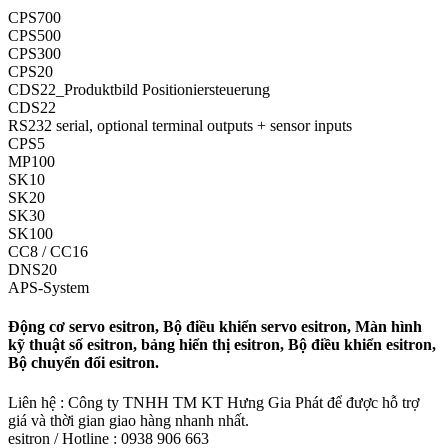
CPS700
CPS500
CPS300
CPS20
CDS22_Produktbild Positioniersteuerung
CDS22
RS232 serial, optional terminal outputs + sensor inputs
CPS5
MP100
SK10
SK20
SK30
SK100
CC8 / CC16
DNS20
APS-System
Động cơ servo esitron, Bộ điều khiển servo esitron, Màn hình
kỹ thuật số esitron, bảng hiển thị esitron, Bộ điều khiển esitron,
Bộ chuyển đổi esitron.
Liên hệ : Công ty TNHH TM KT Hưng Gia Phát để được hỗ trợ
giá và thời gian giao hàng nhanh nhất.
esitron / Hotline : 0938 906 663