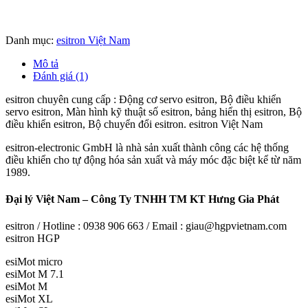
Danh mục:
esitron Việt Nam
Mô tả
Đánh giá (1)
esitron chuyên cung cấp : Động cơ servo esitron, Bộ điều khiển
servo esitron, Màn hình kỹ thuật số esitron, bảng hiển thị esitron, Bộ
điều khiển esitron, Bộ chuyển đổi esitron. esitron Việt Nam
esitron-electronic GmbH là nhà sản xuất thành công các hệ thống
điều khiển cho tự động hóa sản xuất và máy móc đặc biệt kể từ năm
1989.
Đại lý Việt Nam – Công Ty TNHH TM KT Hưng Gia Phát
esitron / Hotline : 0938 906 663 / Email : giau@hgpvietnam.com
esitron HGP
esiMot micro
esiMot M 7.1
esiMot M
esiMot XL