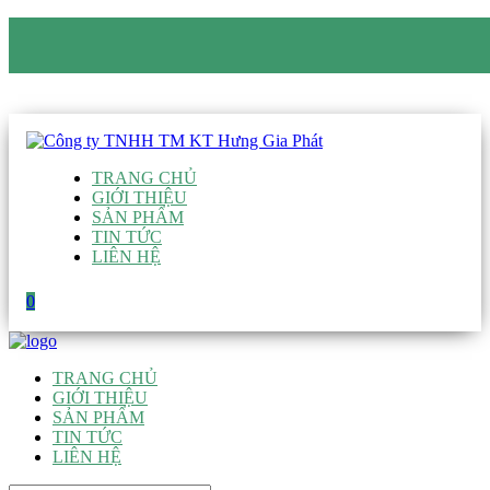
CÔNG TY TNHH TM KT HƯNG GIA PHÁT
Hotline
:
0938 906 663
Email
:
giau@hgpvietnam.com
TRANG CHỦ
GIỚI THIỆU
SẢN PHẨM
TIN TỨC
LIÊN HỆ
0
TRANG CHỦ
GIỚI THIỆU
SẢN PHẨM
TIN TỨC
LIÊN HỆ