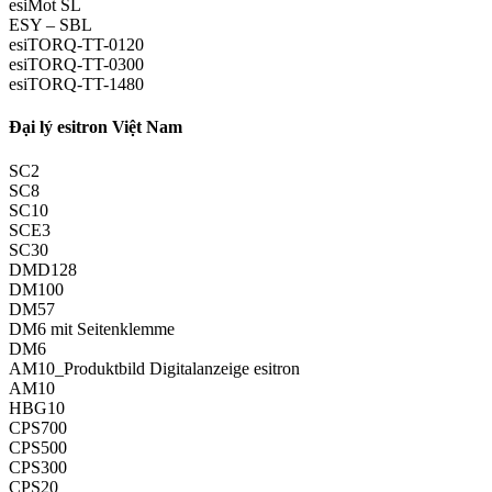
esiMot SL
ESY – SBL
esiTORQ-TT-0120
esiTORQ-TT-0300
esiTORQ-TT-1480
Đại lý esitron Việt Nam
SC2
SC8
SC10
SCE3
SC30
DMD128
DM100
DM57
DM6 mit Seitenklemme
DM6
AM10_Produktbild Digitalanzeige esitron
AM10
HBG10
CPS700
CPS500
CPS300
CPS20