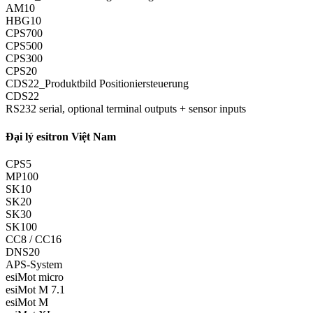
AM10
HBG10
CPS700
CPS500
CPS300
CPS20
CDS22_Produktbild Positioniersteuerung
CDS22
RS232 serial, optional terminal outputs + sensor inputs
Đại lý esitron Việt Nam
CPS5
MP100
SK10
SK20
SK30
SK100
CC8 / CC16
DNS20
APS-System
esiMot micro
esiMot M 7.1
esiMot M