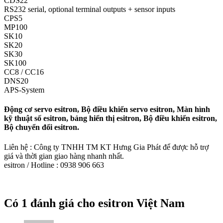
CDS22
RS232 serial, optional terminal outputs + sensor inputs
CPS5
MP100
SK10
SK20
SK30
SK100
CC8 / CC16
DNS20
APS-System
Động cơ servo esitron, Bộ điều khiển servo esitron, Màn hình
kỹ thuật số esitron, bảng hiển thị esitron, Bộ điều khiển esitron,
Bộ chuyển đổi esitron.
Liên hệ : Công ty TNHH TM KT Hưng Gia Phát để được hỗ trợ
giá và thời gian giao hàng nhanh nhất.
esitron / Hotline : 0938 906 663
Có 1 đánh giá cho
esitron Việt Nam