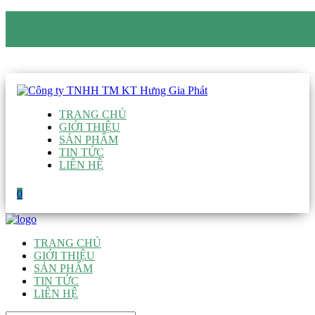
CÔNG TY TNHH TM KT HƯNG GIA PHÁT
Hotline
:
0938 906 663
Email
:
giau@hgpvietnam.com
TRANG CHỦ
GIỚI THIỆU
SẢN PHẨM
TIN TỨC
LIÊN HỆ
0
TRANG CHỦ
GIỚI THIỆU
SẢN PHẨM
TIN TỨC
LIÊN HỆ