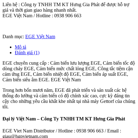
Liên hệ : Công ty TNHH TM KT Hưng Gia Phát để được hỗ trợ
giá và thời gian giao hàng nhanh nhất.
EGE Việt Nam / Hotline : 0938 906 663
Danh mục:
EGE Việt Nam
Mô tả
Đánh giá (1)
EGE chuyên cung cấp : Cảm biến lưu lượng EGE, Cảm biến tốc độ
dòng chảy EGE, Cảm biến mức chất lỏng EGE, Công tắc tiệm cận
cảm ứng EGE, Cảm biến nhiệt độ EGE, Cảm biến áp suất EGE,
Cảm biến siêu âm EGE. EGE Việt Nam
Trong hơn bốn mươi năm, EGE đã phát triển và sản xuất các hệ
thống đo lường và cảm biến có độ chính xác cao, cực kỳ đáng tin
cậy cho những yêu cầu khắt khe nhất tại nhà máy Gettorf của chúng
tôi.
Đại lý Việt Nam – Công Ty TNHH TM KT Hưng Gia Phát
EGE Viet Nam Distributor / Hotline : 0938 906 663 / Email :
giau@hgpvietnam.com