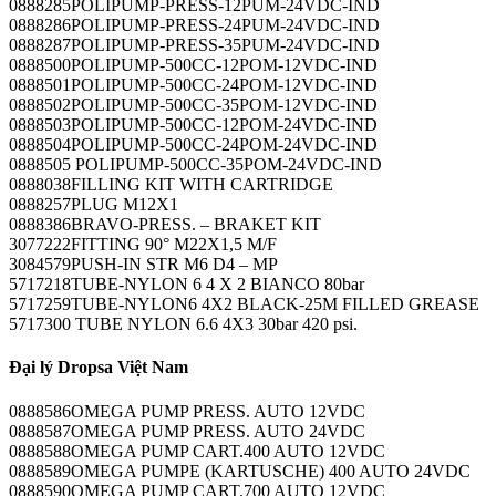
0888285POLIPUMP-PRESS-12PUM-24VDC-IND
0888286POLIPUMP-PRESS-24PUM-24VDC-IND
0888287POLIPUMP-PRESS-35PUM-24VDC-IND
0888500POLIPUMP-500CC-12POM-12VDC-IND
0888501POLIPUMP-500CC-24POM-12VDC-IND
0888502POLIPUMP-500CC-35POM-12VDC-IND
0888503POLIPUMP-500CC-12POM-24VDC-IND
0888504POLIPUMP-500CC-24POM-24VDC-IND
0888505 POLIPUMP-500CC-35POM-24VDC-IND
0888038FILLING KIT WITH CARTRIDGE
0888257PLUG M12X1
0888386BRAVO-PRESS. – BRAKET KIT
3077222FITTING 90° M22X1,5 M/F
3084579PUSH-IN STR M6 D4 – MP
5717218TUBE-NYLON 6 4 X 2 BIANCO 80bar
5717259TUBE-NYLON6 4X2 BLACK-25M FILLED GREASE
5717300 TUBE NYLON 6.6 4X3 30bar 420 psi.
Đại lý Dropsa Việt Nam
0888586OMEGA PUMP PRESS. AUTO 12VDC
0888587OMEGA PUMP PRESS. AUTO 24VDC
0888588OMEGA PUMP CART.400 AUTO 12VDC
0888589OMEGA PUMPE (KARTUSCHE) 400 AUTO 24VDC
0888590OMEGA PUMP CART.700 AUTO 12VDC