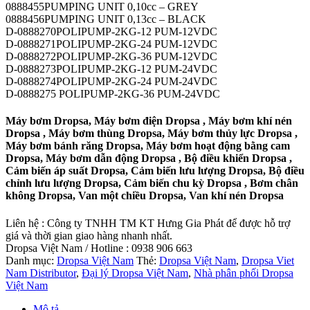
0888455PUMPING UNIT 0,10cc – GREY
0888456PUMPING UNIT 0,13cc – BLACK
D-0888270POLIPUMP-2KG-12 PUM-12VDC
D-0888271POLIPUMP-2KG-24 PUM-12VDC
D-0888272POLIPUMP-2KG-36 PUM-12VDC
D-0888273POLIPUMP-2KG-12 PUM-24VDC
D-0888274POLIPUMP-2KG-24 PUM-24VDC
D-0888275 POLIPUMP-2KG-36 PUM-24VDC
Máy bơm Dropsa, Máy bơm điện Dropsa , Máy bơm khí nén
Dropsa , Máy bơm thùng Dropsa, Máy bơm thủy lực Dropsa ,
Máy bơm bánh răng Dropsa, Máy bơm hoạt động bằng cam
Dropsa, Máy bơm dẫn động Dropsa , Bộ điều khiển Dropsa ,
Cảm biến áp suất Dropsa, Cảm biến lưu lượng Dropsa, Bộ điều
chỉnh lưu lượng Dropsa, Cảm biến chu kỳ Dropsa , Bơm chân
không Dropsa, Van một chiều Dropsa, Van khí nén Dropsa
Liên hệ : Công ty TNHH TM KT Hưng Gia Phát để được hỗ trợ
giá và thời gian giao hàng nhanh nhất.
Dropsa Việt Nam / Hotline : 0938 906 663
Danh mục:
Dropsa Việt Nam
Thẻ:
Dropsa Việt Nam
,
Dropsa Viet
Nam Distributor
,
Đại lý Dropsa Việt Nam
,
Nhà phân phối Dropsa
Việt Nam
Mô tả