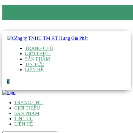
CÔNG TY TNHH TM KT HƯNG GIA PHÁT
Hotline
:
0938 906 663
Email
:
giau@hgpvietnam.com
TRANG CHỦ
GIỚI THIỆU
SẢN PHẨM
TIN TỨC
LIÊN HỆ
0
TRANG CHỦ
GIỚI THIỆU
SẢN PHẨM
TIN TỨC
LIÊN HỆ