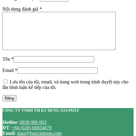
Nội dung đánh giá
*
Tên
*
Email
*
Lưu tên của tôi, email, và trang web trong trình duyệt này cho
lần bình luận kế tiếp của tôi.
Đăng
CÔNG TY TNHH TM KT HƯNG GIA PHÁT
Hotline
:
0938 906 663
ĐT
:
+84 (028) 66834679
Email
:
giau@hgpvietnam.com