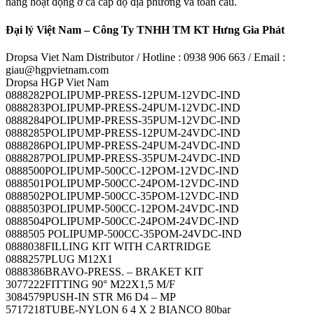
hàng hoạt động ở cả cấp độ địa phương và toàn cầu.
Đại lý Việt Nam – Công Ty TNHH TM KT Hưng Gia Phát
Dropsa Viet Nam Distributor / Hotline : 0938 906 663 / Email :
giau@hgpvietnam.com
Dropsa HGP Viet Nam
0888282POLIPUMP-PRESS-12PUM-12VDC-IND
0888283POLIPUMP-PRESS-24PUM-12VDC-IND
0888284POLIPUMP-PRESS-35PUM-12VDC-IND
0888285POLIPUMP-PRESS-12PUM-24VDC-IND
0888286POLIPUMP-PRESS-24PUM-24VDC-IND
0888287POLIPUMP-PRESS-35PUM-24VDC-IND
0888500POLIPUMP-500CC-12POM-12VDC-IND
0888501POLIPUMP-500CC-24POM-12VDC-IND
0888502POLIPUMP-500CC-35POM-12VDC-IND
0888503POLIPUMP-500CC-12POM-24VDC-IND
0888504POLIPUMP-500CC-24POM-24VDC-IND
0888505 POLIPUMP-500CC-35POM-24VDC-IND
0888038FILLING KIT WITH CARTRIDGE
0888257PLUG M12X1
0888386BRAVO-PRESS. – BRAKET KIT
3077222FITTING 90° M22X1,5 M/F
3084579PUSH-IN STR M6 D4 – MP
5717218TUBE-NYLON 6 4 X 2 BIANCO 80bar