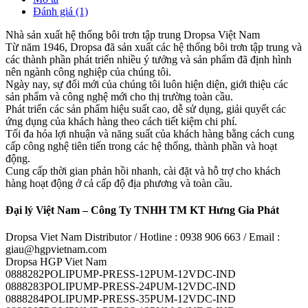
Đánh giá (1)
Nhà sản xuất hệ thống bôi trơn tập trung Dropsa Việt Nam
Từ năm 1946, Dropsa đã sản xuất các hệ thống bôi trơn tập trung và
các thành phần phát triển nhiều ý tưởng và sản phẩm đã định hình
nên ngành công nghiệp của chúng tôi.
Ngày nay, sự đổi mới của chúng tôi luôn hiện diện, giới thiệu các
sản phẩm và công nghệ mới cho thị trường toàn cầu.
Phát triển các sản phẩm hiệu suất cao, dễ sử dụng, giải quyết các
ứng dụng của khách hàng theo cách tiết kiệm chi phí.
Tối đa hóa lợi nhuận và năng suất của khách hàng bằng cách cung
cấp công nghệ tiên tiến trong các hệ thống, thành phần và hoạt
động.
Cung cấp thời gian phản hồi nhanh, cài đặt và hỗ trợ cho khách
hàng hoạt động ở cả cấp độ địa phương và toàn cầu.
Đại lý Việt Nam – Công Ty TNHH TM KT Hưng Gia Phát
Dropsa Viet Nam Distributor / Hotline : 0938 906 663 / Email :
giau@hgpvietnam.com
Dropsa HGP Viet Nam
0888282POLIPUMP-PRESS-12PUM-12VDC-IND
0888283POLIPUMP-PRESS-24PUM-12VDC-IND
0888284POLIPUMP-PRESS-35PUM-12VDC-IND