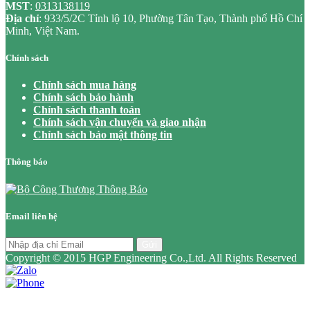
MST
:
0313138119
Địa chỉ
: 933/5/2C Tỉnh lộ 10, Phường Tân Tạo, Thành phố Hồ Chí
Minh, Việt Nam.
Chính sách
Chính sách mua hàng
Chính sách bảo hành
Chính sách thanh toán
Chính sách vận chuyển và giao nhận
Chính sách bảo mật thông tin
Thông báo
Email liên hệ
Gửi
Copyright © 2015 HGP Engineering Co.,Ltd. All Rights Reserved