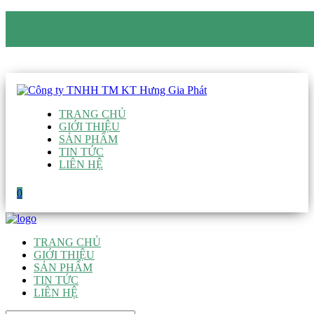
CÔNG TY TNHH TM KT HƯNG GIA PHÁT
Hotline
:
0938 906 663
Email
:
giau@hgpvietnam.com
TRANG CHỦ
GIỚI THIỆU
SẢN PHẨM
TIN TỨC
LIÊN HỆ
0
TRANG CHỦ
GIỚI THIỆU
SẢN PHẨM
TIN TỨC
LIÊN HỆ