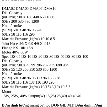
DMA02 DMA05 DMA07 DMA10
Dis. Capacity
(mL/min) 50Hz 166 440 650 1000
60Hz 200 530 780 1200
No. of stroke
(SPM) 50Hz 48 96 96 240
60Hz 58 116 116 290
Max.dis Pressure (kg/㎠) 10 10 8 5
Joint Hose Φ6 X Φ9 Φ9 X Φ13
Flange KS 10K 15A
Motor 40W 60W
Spec DS-05 DS-10 DS-20 DS-30 DS-50 DS-80 DS-100
Dis. Capacity
(mL/min) 50Hz 45 99 206 287 435 698 984
60Hz 55 120 250 350 530 850 1200
No. of stroke
(SPM) 50Hz 48 96 96 113 96 158 238
60Hz 58 116 116 138 116 193 290
Max.dis Pressure (kg/㎠) 10(15) 8(10) 10 5 3
Motor
15W, 25W, 40W Output(W) 15(25) 25(40) 40 40 40
Bơm định lượng màng cơ học DONGIL MT, Bơm định lượng