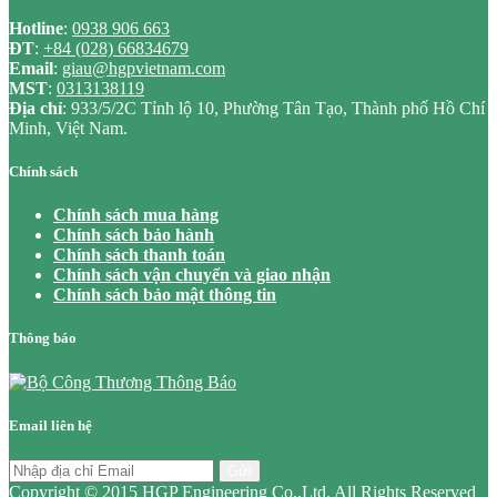
Hotline
:
0938 906 663
ĐT
:
+84 (028) 66834679
Email
:
giau@hgpvietnam.com
MST
:
0313138119
Địa chỉ
: 933/5/2C Tỉnh lộ 10, Phường Tân Tạo, Thành phố Hồ Chí
Minh, Việt Nam.
Chính sách
Chính sách mua hàng
Chính sách bảo hành
Chính sách thanh toán
Chính sách vận chuyển và giao nhận
Chính sách bảo mật thông tin
Thông báo
Email liên hệ
Gửi
Copyright © 2015 HGP Engineering Co.,Ltd. All Rights Reserved