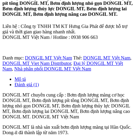
pít tông DONGIL MT, Bơm định lượng nhỏ gọn DONGIL MT,
Bơm định lượng thủy lực DONGIL MT, Bơm định lượng lai
DONGIL MT, Bơm định lượng nâng cao DONGIL MT.
Liên hệ : Công ty TNHH TM KT Hưng Gia Phát để được hỗ trợ
giá và thời gian giao hàng nhanh nhất.
DONGIL MT Việt Nam / Hotline : 0938 906 663
Danh mục:
DONGIL MT Việt Nam
Thẻ:
DONGIL MT Việt Nam
,
DONGIL MT Viet Nam Distributor
,
Đại lý DONGIL MT Việt
Nam
,
Nhà phân phối DONGIL MT Việt Nam
Mô tả
Đánh giá (1)
DONGIL MT chuyên cung cấp : Bơm định lượng màng cơ học
DONGIL MT, Bơm định lượng pít tông DONGIL MT, Bơm định
lượng nhỏ gọn DONGIL MT, Bơm định lượng thủy lực DONGIL
MT, Bơm định lượng lai DONGIL MT, Bơm định lượng nâng cao
DONGIL MT. DONGIL MT Việt Nam
DONGIL MT là nhà sản xuất bơm định lượng màng tại Hàn Quốc.
Dong-il đã thành lập từ năm 1973.