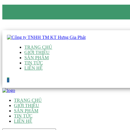
CÔNG TY TNHH TM KT HƯNG GIA PHÁT
Hotline
:
0938 906 663
Email
:
giau@hgpvietnam.com
TRANG CHỦ
GIỚI THIỆU
SẢN PHẨM
TIN TỨC
LIÊN HỆ
0
TRANG CHỦ
GIỚI THIỆU
SẢN PHẨM
TIN TỨC
LIÊN HỆ