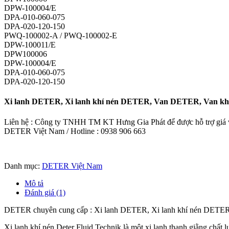
DPW-100004/E
DPA-010-060-075
DPA-020-120-150
PWQ-100002-A / PWQ-100002-E
DPW-100011/E
DPW100006
DPW-100004/E
DPA-010-060-075
DPA-020-120-150
Xi lanh DETER, Xi lanh khí nén DETER, Van DETER, Van k
Liên hệ : Công ty TNHH TM KT Hưng Gia Phát để được hỗ trợ giá và
DETER Việt Nam / Hotline : 0938 906 663
Danh mục:
DETER Việt Nam
Mô tả
Đánh giá (1)
DETER chuyên cung cấp : Xi lanh DETER, Xi lanh khí nén DET
Xi lanh khí nén Deter Fluid Technik là một xi lanh thanh giằng chất