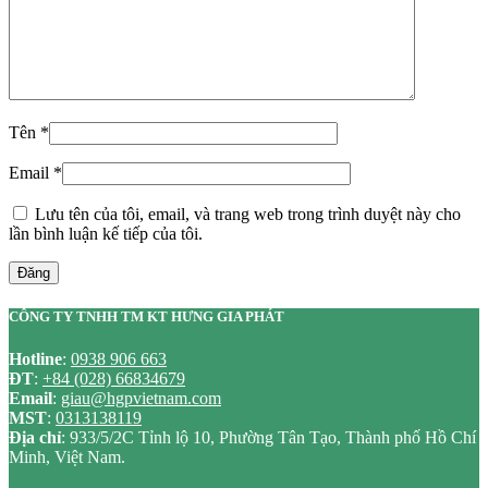
Tên
*
Email
*
Lưu tên của tôi, email, và trang web trong trình duyệt này cho
lần bình luận kế tiếp của tôi.
Đăng
CÔNG TY TNHH TM KT HƯNG GIA PHÁT
Hotline
:
0938 906 663
ĐT
:
+84 (028) 66834679
Email
:
giau@hgpvietnam.com
MST
:
0313138119
Địa chỉ
: 933/5/2C Tỉnh lộ 10, Phường Tân Tạo, Thành phố Hồ Chí
Minh, Việt Nam.