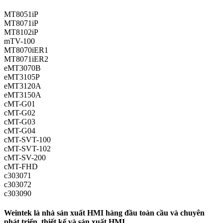
MT8051iP
MT8071iP
MT8102iP
mTV-100
MT8070iER1
MT8071iER2
eMT3070B
eMT3105P
eMT3120A
eMT3150A
cMT-G01
cMT-G02
cMT-G03
cMT-G04
cMT-SVT-100
cMT-SVT-102
cMT-SV-200
cMT-FHD
c303071
c303072
c303090
Weintek là nhà sản xuất HMI hàng đầu toàn cầu và chuyên
phát triển, thiết kế và sản xuất HMI.