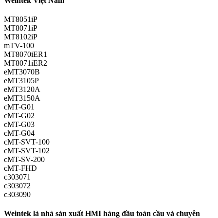
Weintek Việt Nam
MT8051iP
MT8071iP
MT8102iP
mTV-100
MT8070iER1
MT8071iER2
eMT3070B
eMT3105P
eMT3120A
eMT3150A
cMT-G01
cMT-G02
cMT-G03
cMT-G04
cMT-SVT-100
cMT-SVT-102
cMT-SV-200
cMT-FHD
c303071
c303072
c303090
Weintek là nhà sản xuất HMI hàng đầu toàn cầu và chuyên