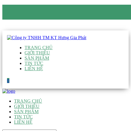
CÔNG TY TNHH TM KT HƯNG GIA PHÁT
Hotline
:
0938 906 663
Email
:
giau@hgpvietnam.com
TRANG CHỦ
GIỚI THIỆU
SẢN PHẨM
TIN TỨC
LIÊN HỆ
0
TRANG CHỦ
GIỚI THIỆU
SẢN PHẨM
TIN TỨC
LIÊN HỆ