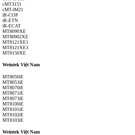
cMT3151
cMT-iM21
iR-COP
iR-ETN
iR-ECAT
MT8090XE
MT80902XE
MT8121XE1
MT8121XE3
MT8150XE
Weintek Việt Nam
MT8050iE
MT8053iE
MT8070iE
MT8071iE
MT8073iE
MT8100iE
MT8101iE
MT8102iE
MT8103iE
Weintek Việt Nam