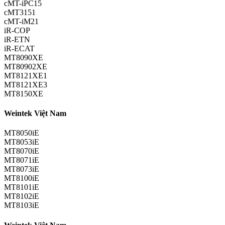
cMT-iPC15
cMT3151
cMT-iM21
iR-COP
iR-ETN
iR-ECAT
MT8090XE
MT80902XE
MT8121XE1
MT8121XE3
MT8150XE
Weintek Việt Nam
MT8050iE
MT8053iE
MT8070iE
MT8071iE
MT8073iE
MT8100iE
MT8101iE
MT8102iE
MT8103iE