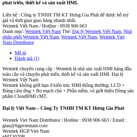
phát triển, thiết kế và sản xuất HMI.
Liên hệ : Công ty TNHH TM KT Hưng Gia Phát để được hỗ trợ
giá và thời gian giao hàng nhanh nhất.
Weintek Việt Nam / Hotline : 0938 906 663
Danh mục:
Weintek Việt Nam
Thẻ:
Đại lý Weintek Việt Nam
,
Nhà
phân phối Weintek Việt Nam
,
Weintek Việt Nam
,
Weintek Viet
Nam Distributor
Mô tả
Đánh giá (1)
Weintek chuyên cung cấp : Weintek là nhà sản xuất HMI hàng đầu
toàn cầu và chuyên phát triển, thiết kế và sản xuất HMI. Đại lý
Weintek Việt Nam
Weintek không giới hạn ở kiến trúc HMI thông thường: LCD +
Bảng cảm ứng + Bo mạch chủ + Phần mềm, và giới thiệu Dòng sản
phẩm CloudHMI cMT.
Đại lý Việt Nam – Công Ty TNHH TM KT Hưng Gia Phát
Weintek Viet Nam Distributor / Hotline : 0938 906 663 / Email :
giau@hgpvietnam.com
Weintek HGP Viet Nam
eMT3070B