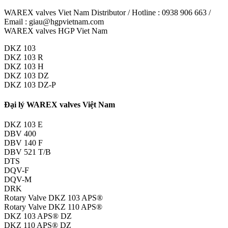
WAREX valves Viet Nam Distributor / Hotline : 0938 906 663 /
Email : giau@hgpvietnam.com
WAREX valves HGP Viet Nam
DKZ 103
DKZ 103 R
DKZ 103 H
DKZ 103 DZ
DKZ 103 DZ-P
Đại lý WAREX valves Việt Nam
DKZ 103 E
DBV 400
DBV 140 F
DBV 521 T/B
DTS
DQV-F
DQV-M
DRK
Rotary Valve DKZ 103 APS®
Rotary Valve DKZ 110 APS®
DKZ 103 APS® DZ
DKZ 110 APS® DZ