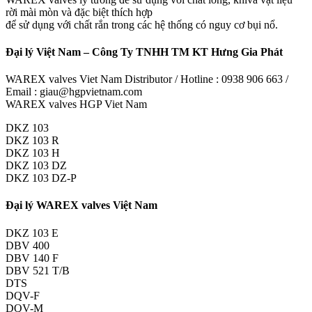
rời mài mòn và đặc biệt thích hợp
để sử dụng với chất rắn trong các hệ thống có nguy cơ bụi nổ.
Đại lý Việt Nam – Công Ty TNHH TM KT Hưng Gia Phát
WAREX valves Viet Nam Distributor / Hotline : 0938 906 663 /
Email : giau@hgpvietnam.com
WAREX valves HGP Viet Nam
DKZ 103
DKZ 103 R
DKZ 103 H
DKZ 103 DZ
DKZ 103 DZ-P
Đại lý WAREX valves Việt Nam
DKZ 103 E
DBV 400
DBV 140 F
DBV 521 T/B
DTS
DQV-F
DQV-M