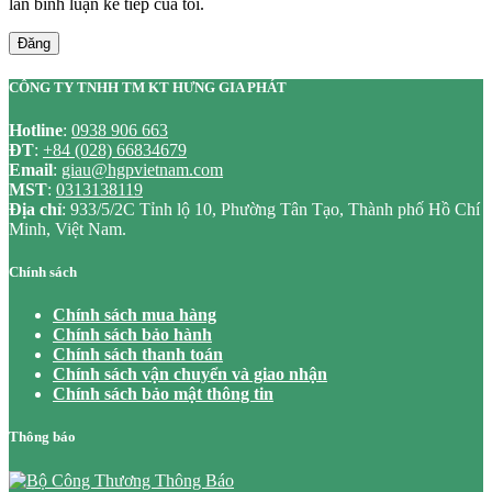
lần bình luận kế tiếp của tôi.
Đăng
CÔNG TY TNHH TM KT HƯNG GIA PHÁT
Hotline
:
0938 906 663
ĐT
:
+84 (028) 66834679
Email
:
giau@hgpvietnam.com
MST
:
0313138119
Địa chỉ
: 933/5/2C Tỉnh lộ 10, Phường Tân Tạo, Thành phố Hồ Chí
Minh, Việt Nam.
Chính sách
Chính sách mua hàng
Chính sách bảo hành
Chính sách thanh toán
Chính sách vận chuyển và giao nhận
Chính sách bảo mật thông tin
Thông báo