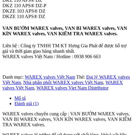
DKZ 110 APS® DZ
DKZ 110 APS® DZ-P
DKZE 103 APS® DZ
DKZE 110 APS® DZ
VAN BƯỚM WAREX valves, VAN BI WAREX valves, VAN
KÍN WAREX valves, VAN KIỂM TRA WAREX valves.
Liên hệ : Công ty TNHH TM KT Hưng Gia Phát để được hỗ trợ
giá và thời gian giao hàng nhanh nhất.
WAREX valves Việt Nam / Hotline : 0938 906 663
Danh mục:
WAREX valves Việt Nam
Thẻ:
Đại lý WAREX valves
Việt Nam
,
Nhà phân phối WAREX valves Việt Nam
,
WAREX
valves Việt Nam
,
WAREX valves Viet Nam Distributor
Mô tả
Đánh giá (1)
WAREX valves chuyên cung cấp : VAN BƯỚM WAREX valves,
VAN BI WAREX valves, VAN KÍN WAREX valves, VAN KIỂM
TRA WAREX valves.
WAREX valves lý tưởng để sử dụng với chất lỏng, khívà vật liệu