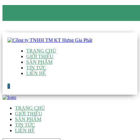
CÔNG TY TNHH TM KT HƯNG GIA PHÁT
Hotline
:
0938 906 663
Email
:
giau@hgpvietnam.com
TRANG CHỦ
GIỚI THIỆU
SẢN PHẨM
TIN TỨC
LIÊN HỆ
0
TRANG CHỦ
GIỚI THIỆU
SẢN PHẨM
TIN TỨC
LIÊN HỆ