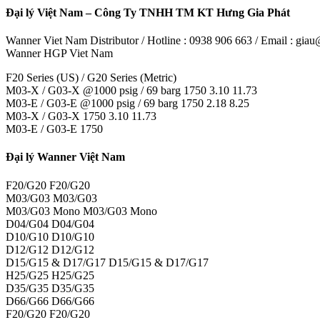
Đại lý Việt Nam – Công Ty TNHH TM KT Hưng Gia Phát
Wanner Viet Nam Distributor / Hotline : 0938 906 663 / Email : gi
Wanner HGP Viet Nam
F20 Series (US) / G20 Series (Metric)
M03-X / G03-X @1000 psig / 69 barg 1750 3.10 11.73
M03-E / G03-E @1000 psig / 69 barg 1750 2.18 8.25
M03-X / G03-X 1750 3.10 11.73
M03-E / G03-E 1750
Đại lý Wanner Việt Nam
F20/G20 F20/G20
M03/G03 M03/G03
M03/G03 Mono M03/G03 Mono
D04/G04 D04/G04
D10/G10 D10/G10
D12/G12 D12/G12
D15/G15 & D17/G17 D15/G15 & D17/G17
H25/G25 H25/G25
D35/G35 D35/G35
D66/G66 D66/G66
F20/G20 F20/G20