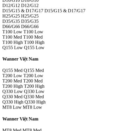
D10/G10 D10/G10
D12/G12 D12/G12
D15/G15 & D17/G17 D15/G15 & D17/G17
H25/G25 H25/G25
D35/G35 D35/G35
D66/G66 D66/G66
T100 Low T100 Low
T100 Med T100 Med
T100 High T100 High
Q155 Low Q155 Low
Wanner Việt Nam
Q155 Med Q155 Med
T200 Low T200 Low
T200 Med T200 Med
T200 High T200 High
Q330 Low Q330 Low
Q330 Med Q330 Med
Q330 High Q330 High
MT8 Low MT8 Low
Wanner Việt Nam
MT8 Med MT8 Med