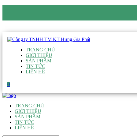
CÔNG TY TNHH TM KT HƯNG GIA PHÁT
Hotline
:
0938 906 663
Email
:
giau@hgpvietnam.com
TRANG CHỦ
GIỚI THIỆU
SẢN PHẨM
TIN TỨC
LIÊN HỆ
0
TRANG CHỦ
GIỚI THIỆU
SẢN PHẨM
TIN TỨC
LIÊN HỆ