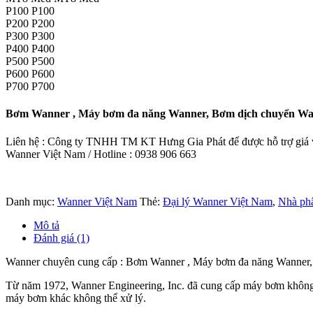
P100 P100
P200 P200
P300 P300
P400 P400
P500 P500
P600 P600
P700 P700
Bơm Wanner , Máy bơm đa năng Wanner, Bơm dịch chuyển Wa
Liên hệ : Công ty TNHH TM KT Hưng Gia Phát để được hỗ trợ giá và
Wanner Việt Nam / Hotline : 0938 906 663
Danh mục:
Wanner Việt Nam
Thẻ:
Đại lý Wanner Việt Nam
,
Nhà ph
Mô tả
Đánh giá (1)
Wanner chuyên cung cấp : Bơm Wanner , Máy bơm đa năng Wanner,
Từ năm 1972, Wanner Engineering, Inc. đã cung cấp máy bơm không ph
máy bơm khác không thể xử lý.