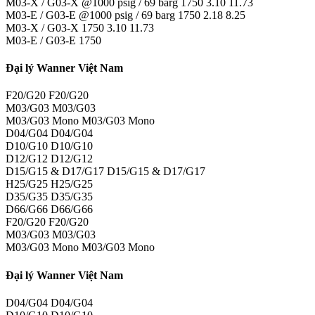
M03-X / G03-X @1000 psig / 69 barg 1750 3.10 11.73
M03-E / G03-E @1000 psig / 69 barg 1750 2.18 8.25
M03-X / G03-X 1750 3.10 11.73
M03-E / G03-E 1750
Đại lý Wanner Việt Nam
F20/G20 F20/G20
M03/G03 M03/G03
M03/G03 Mono M03/G03 Mono
D04/G04 D04/G04
D10/G10 D10/G10
D12/G12 D12/G12
D15/G15 & D17/G17 D15/G15 & D17/G17
H25/G25 H25/G25
D35/G35 D35/G35
D66/G66 D66/G66
F20/G20 F20/G20
M03/G03 M03/G03
M03/G03 Mono M03/G03 Mono
Đại lý Wanner Việt Nam
D04/G04 D04/G04