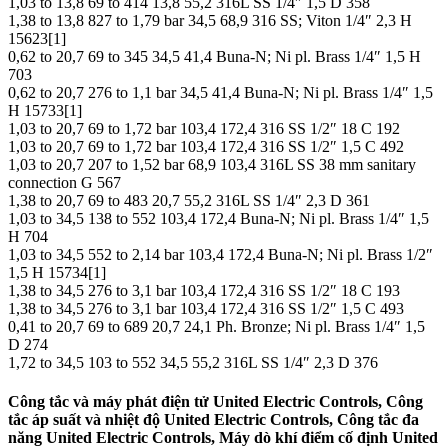
1,03 to 13,8 69 to 414 13,8 55,2 316L SS 1/4″ 1,5 D 358
1,38 to 13,8 827 to 1,79 bar 34,5 68,9 316 SS; Viton 1/4″ 2,3 H
15623[1]
0,62 to 20,7 69 to 345 34,5 41,4 Buna-N; Ni pl. Brass 1/4″ 1,5 H
703
0,62 to 20,7 276 to 1,1 bar 34,5 41,4 Buna-N; Ni pl. Brass 1/4″ 1,5
H 15733[1]
1,03 to 20,7 69 to 1,72 bar 103,4 172,4 316 SS 1/2″ 18 C 192
1,03 to 20,7 69 to 1,72 bar 103,4 172,4 316 SS 1/2″ 1,5 C 492
1,03 to 20,7 207 to 1,52 bar 68,9 103,4 316L SS 38 mm sanitary
connection G 567
1,38 to 20,7 69 to 483 20,7 55,2 316L SS 1/4″ 2,3 D 361
1,03 to 34,5 138 to 552 103,4 172,4 Buna-N; Ni pl. Brass 1/4″ 1,5
H 704
1,03 to 34,5 552 to 2,14 bar 103,4 172,4 Buna-N; Ni pl. Brass 1/2″
1,5 H 15734[1]
1,38 to 34,5 276 to 3,1 bar 103,4 172,4 316 SS 1/2″ 18 C 193
1,38 to 34,5 276 to 3,1 bar 103,4 172,4 316 SS 1/2″ 1,5 C 493
0,41 to 20,7 69 to 689 20,7 24,1 Ph. Bronze; Ni pl. Brass 1/4″ 1,5
D 274
1,72 to 34,5 103 to 552 34,5 55,2 316L SS 1/4″ 2,3 D 376
Công tắc và máy phát điện tử United Electric Controls, Công
tắc áp suất và nhiệt độ United Electric Controls, Công tắc đa
năng United Electric Controls, Máy dò khí điểm cố định United