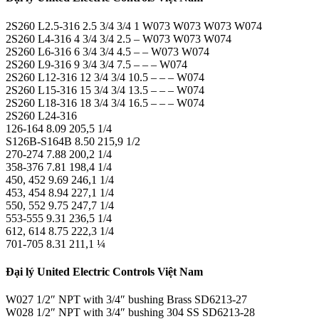
2S260 L2.5-316 2.5 3/4 3/4 1 W073 W073 W073 W074
2S260 L4-316 4 3/4 3/4 2.5 – W073 W073 W074
2S260 L6-316 6 3/4 3/4 4.5 – – W073 W074
2S260 L9-316 9 3/4 3/4 7.5 – – – W074
2S260 L12-316 12 3/4 3/4 10.5 – – – W074
2S260 L15-316 15 3/4 3/4 13.5 – – – W074
2S260 L18-316 18 3/4 3/4 16.5 – – – W074
2S260 L24-316
126-164 8.09 205,5 1/4
S126B-S164B 8.50 215,9 1/2
270-274 7.88 200,2 1/4
358-376 7.81 198,4 1/4
450, 452 9.69 246,1 1/4
453, 454 8.94 227,1 1/4
550, 552 9.75 247,7 1/4
553-555 9.31 236,5 1/4
612, 614 8.75 222,3 1/4
701-705 8.31 211,1 ¼
Đại lý United Electric Controls Việt Nam
W027 1/2″ NPT with 3/4″ bushing Brass SD6213-27
W028 1/2″ NPT with 3/4″ bushing 304 SS SD6213-28