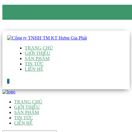
CÔNG TY TNHH TM KT HƯNG GIA PHÁT
Hotline
:
0938 906 663
Email
:
giau@hgpvietnam.com
TRANG CHỦ
GIỚI THIỆU
SẢN PHẨM
TIN TỨC
LIÊN HỆ
0
TRANG CHỦ
GIỚI THIỆU
SẢN PHẨM
TIN TỨC
LIÊN HỆ