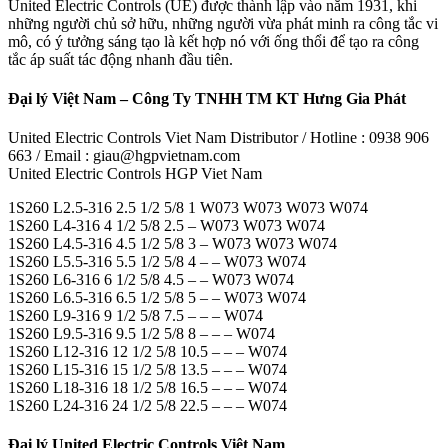
United Electric Controls (UE) được thành lập vào năm 1931, khi
những người chủ sở hữu, những người vừa phát minh ra công tắc vi
mô, có ý tưởng sáng tạo là kết hợp nó với ống thổi để tạo ra công
tắc áp suất tác động nhanh đầu tiên.
Đại lý Việt Nam – Công Ty TNHH TM KT Hưng Gia Phát
United Electric Controls Viet Nam Distributor / Hotline : 0938 906
663 / Email : giau@hgpvietnam.com
United Electric Controls HGP Viet Nam
1S260 L2.5-316 2.5 1/2 5/8 1 W073 W073 W073 W074
1S260 L4-316 4 1/2 5/8 2.5 – W073 W073 W074
1S260 L4.5-316 4.5 1/2 5/8 3 – W073 W073 W074
1S260 L5.5-316 5.5 1/2 5/8 4 – – W073 W074
1S260 L6-316 6 1/2 5/8 4.5 – – W073 W074
1S260 L6.5-316 6.5 1/2 5/8 5 – – W073 W074
1S260 L9-316 9 1/2 5/8 7.5 – – – W074
1S260 L9.5-316 9.5 1/2 5/8 8 – – – W074
1S260 L12-316 12 1/2 5/8 10.5 – – – W074
1S260 L15-316 15 1/2 5/8 13.5 – – – W074
1S260 L18-316 18 1/2 5/8 16.5 – – – W074
1S260 L24-316 24 1/2 5/8 22.5 – – – W074
Đại lý United Electric Controls Việt Nam