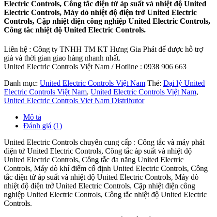
Electric Controls, Công tắc điện tử áp suất và nhiệt độ United
Electric Controls, Máy dò nhiệt độ điện trở United Electric
Controls, Cặp nhiệt điện công nghiệp United Electric Controls,
Công tắc nhiệt độ United Electric Controls.
Liên hệ : Công ty TNHH TM KT Hưng Gia Phát để được hỗ trợ
giá và thời gian giao hàng nhanh nhất.
United Electric Controls Việt Nam / Hotline : 0938 906 663
Danh mục:
United Electric Controls Việt Nam
Thẻ:
Đại lý United
Electric Controls Việt Nam
,
United Electric Controls Việt Nam
,
United Electric Controls Viet Nam Distributor
Mô tả
Đánh giá (1)
United Electric Controls chuyên cung cấp : Công tắc và máy phát
điện tử United Electric Controls, Công tắc áp suất và nhiệt độ
United Electric Controls, Công tắc đa năng United Electric
Controls, Máy dò khí điểm cố định United Electric Controls, Công
tắc điện tử áp suất và nhiệt độ United Electric Controls, Máy dò
nhiệt độ điện trở United Electric Controls, Cặp nhiệt điện công
nghiệp United Electric Controls, Công tắc nhiệt độ United Electric
Controls.