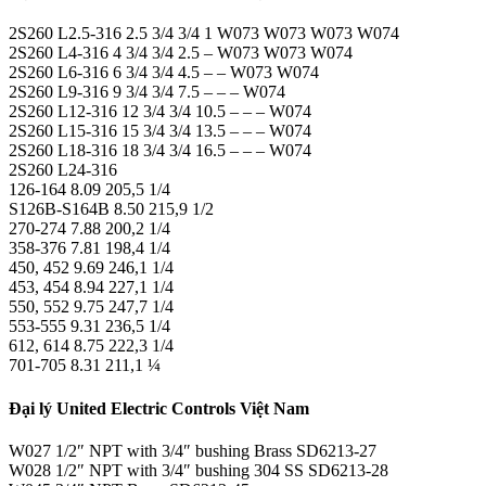
2S260 L2.5-316 2.5 3/4 3/4 1 W073 W073 W073 W074
2S260 L4-316 4 3/4 3/4 2.5 – W073 W073 W074
2S260 L6-316 6 3/4 3/4 4.5 – – W073 W074
2S260 L9-316 9 3/4 3/4 7.5 – – – W074
2S260 L12-316 12 3/4 3/4 10.5 – – – W074
2S260 L15-316 15 3/4 3/4 13.5 – – – W074
2S260 L18-316 18 3/4 3/4 16.5 – – – W074
2S260 L24-316
126-164 8.09 205,5 1/4
S126B-S164B 8.50 215,9 1/2
270-274 7.88 200,2 1/4
358-376 7.81 198,4 1/4
450, 452 9.69 246,1 1/4
453, 454 8.94 227,1 1/4
550, 552 9.75 247,7 1/4
553-555 9.31 236,5 1/4
612, 614 8.75 222,3 1/4
701-705 8.31 211,1 ¼
Đại lý United Electric Controls Việt Nam
W027 1/2″ NPT with 3/4″ bushing Brass SD6213-27
W028 1/2″ NPT with 3/4″ bushing 304 SS SD6213-28