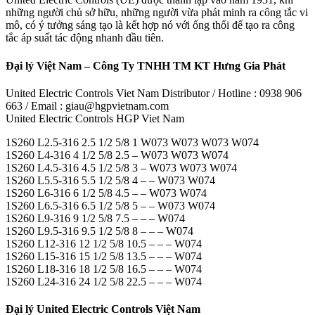
những người chủ sở hữu, những người vừa phát minh ra công tắc vi
mô, có ý tưởng sáng tạo là kết hợp nó với ống thổi để tạo ra công
tắc áp suất tác động nhanh đầu tiên.
Đại lý Việt Nam – Công Ty TNHH TM KT Hưng Gia Phát
United Electric Controls Viet Nam Distributor / Hotline : 0938 906
663 / Email : giau@hgpvietnam.com
United Electric Controls HGP Viet Nam
1S260 L2.5-316 2.5 1/2 5/8 1 W073 W073 W073 W074
1S260 L4-316 4 1/2 5/8 2.5 – W073 W073 W074
1S260 L4.5-316 4.5 1/2 5/8 3 – W073 W073 W074
1S260 L5.5-316 5.5 1/2 5/8 4 – – W073 W074
1S260 L6-316 6 1/2 5/8 4.5 – – W073 W074
1S260 L6.5-316 6.5 1/2 5/8 5 – – W073 W074
1S260 L9-316 9 1/2 5/8 7.5 – – – W074
1S260 L9.5-316 9.5 1/2 5/8 8 – – – W074
1S260 L12-316 12 1/2 5/8 10.5 – – – W074
1S260 L15-316 15 1/2 5/8 13.5 – – – W074
1S260 L18-316 18 1/2 5/8 16.5 – – – W074
1S260 L24-316 24 1/2 5/8 22.5 – – – W074
Đại lý United Electric Controls Việt Nam