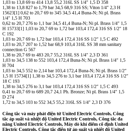
1,03 to 13,8 69 to 414 13,8 55,2 316L SS 1/4″ 1,5 D 358
1,38 to 13,8 827 to 1,79 bar 34,5 68,9 316 SS; Viton 1/4″ 2,3 H
15623[1] 0,62 to 20,7 69 to 345 34,5 41,4 Buna-N; Ni pl. Brass
1/4″ 1,5 H 703
0,62 to 20,7 276 to 1,1 bar 34,5 41,4 Buna-N; Ni pl. Brass 1/4″ 1,5
H 15733[1] 1,03 to 20,7 69 to 1,72 bar 103,4 172,4 316 SS 1/2″ 18
C 192
1,03 to 20,7 69 to 1,72 bar 103,4 172,4 316 SS 1/2″ 1,5 C 492
1,03 to 20,7 207 to 1,52 bar 68,9 103,4 316L SS 38 mm sanitary
connection G 567
1,38 to 20,7 69 to 483 20,7 55,2 316L SS 1/4″ 2,3 D 361
1,03 to 34,5 138 to 552 103,4 172,4 Buna-N; Ni pl. Brass 1/4″ 1,5
H 704
1,03 to 34,5 552 to 2,14 bar 103,4 172,4 Buna-N; Ni pl. Brass 1/2″
1,5 H 15734[1] 1,38 to 34,5 276 to 3,1 bar 103,4 172,4 316 SS 1/2″
18 C 193
1,38 to 34,5 276 to 3,1 bar 103,4 172,4 316 SS 1/2″ 1,5 C 493
0,41 to 20,7 69 to 689 20,7 24,1 Ph. Bronze; Ni pl. Brass 1/4″ 1,5
D 274
1,72 to 34,5 103 to 552 34,5 55,2 316L SS 1/4″ 2,3 D 376
Công tắc và máy phát điện tử United Electric Controls, Công
tắc áp suất và nhiệt độ United Electric Controls, Công tắc đa
năng United Electric Controls, Máy dò khí điểm cố định United
Electric Controls, Công tắc điện tử áp suất và nhiệt độ United