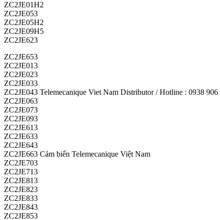
ZC2JE01H2
ZC2JE053
ZC2JE05H2
ZC2JE09H5
ZC2JE623
ZC2JE653
ZC2JE013
ZC2JE023
ZC2JE033
ZC2JE043 Telemecanique Viet Nam Distributor / Hotline : 0938 906
ZC2JE063
ZC2JE073
ZC2JE093
ZC2JE613
ZC2JE633
ZC2JE643
ZC2JE663 Cảm biến Telemecanique Việt Nam
ZC2JE703
ZC2JE713
ZC2JE813
ZC2JE823
ZC2JE833
ZC2JE843
ZC2JE853