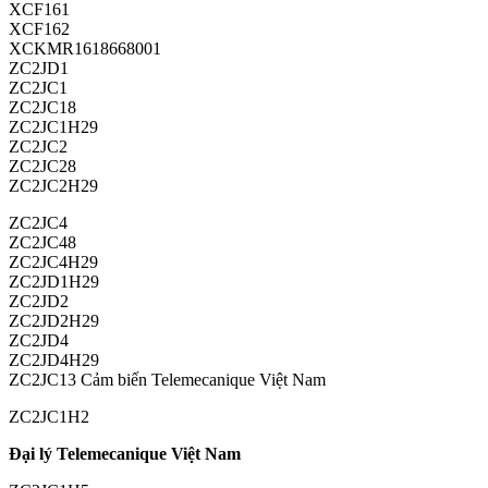
XCF161
XCF162
XCKMR1618668001
ZC2JD1
ZC2JC1
ZC2JC18
ZC2JC1H29
ZC2JC2
ZC2JC28
ZC2JC2H29
ZC2JC4
ZC2JC48
ZC2JC4H29
ZC2JD1H29
ZC2JD2
ZC2JD2H29
ZC2JD4
ZC2JD4H29
ZC2JC13 Cảm biến Telemecanique Việt Nam
ZC2JC1H2
Đại lý Telemecanique Việt Nam