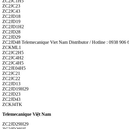
ZC2JC1H5
ZC2JC23
ZC2JC43
ZC2JD18
ZC2JD19
ZC2JD1H2
ZC2JD28
ZC2JD29
ZC2JD48 Telemecanique Viet Nam Distributor / Hotline : 0938 906 
ZCKML1
ZC2JC2H5
ZC2JC4H2
ZC2JC4H5
ZC2JE04H5
ZC2JC21
ZC2JC22
ZC2JD13
ZC2JD19H29
ZC2JD23
ZC2JD43
ZCKJ4TK
Telemecanique Việt Nam
ZC2JD29H29