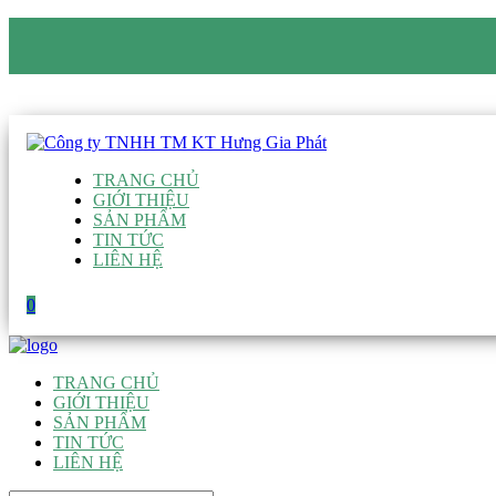
CÔNG TY TNHH TM KT HƯNG GIA PHÁT
Hotline
:
0938 906 663
Email
:
giau@hgpvietnam.com
TRANG CHỦ
GIỚI THIỆU
SẢN PHẨM
TIN TỨC
LIÊN HỆ
0
TRANG CHỦ
GIỚI THIỆU
SẢN PHẨM
TIN TỨC
LIÊN HỆ