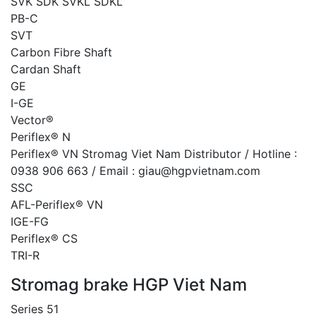
SVK SDK SVKL SDKL
PB-C
SVT
Carbon Fibre Shaft
Cardan Shaft
GE
I-GE
Vector®
Periflex® N
Periflex® VN Stromag Viet Nam Distributor / Hotline :
0938 906 663 / Email : giau@hgpvietnam.com
SSC
AFL-Periflex® VN
IGE-FG
Periflex® CS
TRI-R
Stromag brake HGP Viet Nam
Series 51