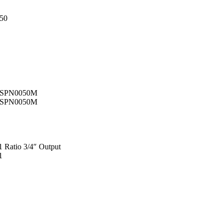
750
1SPN0050M
1SPN0050M
 Ratio 3/4″ Output
1