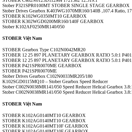
STOBER C402N0125D112M4 1721582 12.519:1
Stober P321SPR0100MT STOBER SINGLE STAGE GEARBOX
Stober Drives Gearbox K403WG1070MR160/140B ,107.4 Ratio, 1
STOBER K102WG0350MT10 GEARBOX
STOBER K302WGD0200MR160/140F GEARBOX
Stober K102AF0250MR140/050
STOBER Việt Nam
STOBER Gearbox Type C102N0042MR20
STOBER 12 25 897 PLANETARY GEARBOX RATIO 5.0:1 P40
STOBER 12 25 897 PLANETARY GEARBOX RATIO 5.0:1 P40
STOBER P421SPR0070ME GEARBOX
STOBER P421SPR0070ME
Stober Drives Gearbox C102N0033MR205/180
K102SGD0115MQ10 – Stober Gearbox Speed Reducer
Stober C002N0038MR141/050 Speed Reducer Helical Gearbox 3.8:1
Stober C002N0038MR141/050 Speed Reducer Helical Gearbox 3.8:
STOBER Việt Nam
STOBER K102AG0140MT10 GEARBOX
STOBER K102AG0140MT10 GEARBOX
STOBER K102AG0140MT10F GEARBOX
STOBER K102AG0140MT10F GEARBOX