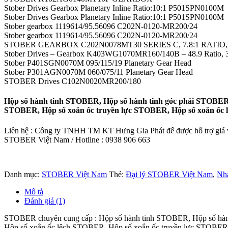
Stober Drives Gearbox Planetary Inline Ratio:10:1 P501SPN0100M
Stober Drives Gearbox Planetary Inline Ratio:10:1 P501SPN0100M
Stober gearbox 1119614/95.56096 C202N-0120-MR200/24
Stober gearbox 1119614/95.56096 C202N-0120-MR200/24
STOBER GEARBOX C202N0078MT30 SERIES C, 7.8:1 RATI
Stober Drives – Gearbox K403WG1070MR160/140B – 48.9 Ratio, 35
Stober P401SGN0070M 095/115/19 Planetary Gear Head
Stober P301AGN0070M 060/075/11 Planetary Gear Head
STOBER Drives C102N0020MR200/180
Hộp số hành tinh STOBER, Hộp số hành tinh góc phải STOBER
STOBER, Hộp số xoắn ốc truyền lực STOBER, Hộp số xoắn ốc 
Liên hệ : Công ty TNHH TM KT Hưng Gia Phát để được hỗ trợ giá và
STOBER Việt Nam / Hotline : 0938 906 663
Danh mục:
STOBER Việt Nam
Thẻ:
Đại lý STOBER Việt Nam
,
Nh
Mô tả
Đánh giá (1)
STOBER chuyên cung cấp : Hộp số hành tinh STOBER, Hộp số hàn
Hộp số xoắn ốc lệch STOBER, Hộp số xoắn ốc truyền lực STOBER,