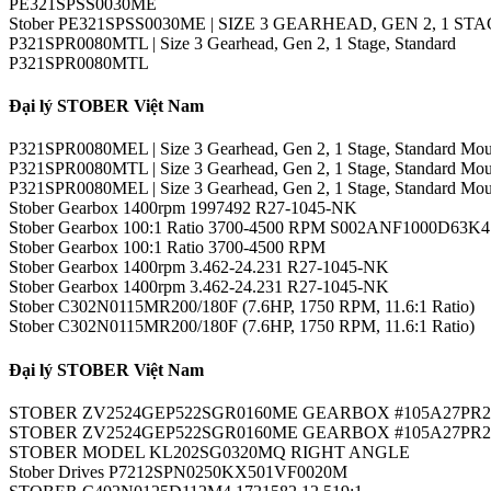
PE321SPSS0030ME
Stober PE321SPSS0030ME | SIZE 3 GEARHEAD, GEN 2, 1 STA
P321SPR0080MTL | Size 3 Gearhead, Gen 2, 1 Stage, Standard
P321SPR0080MTL
Đại lý STOBER Việt Nam
P321SPR0080MEL | Size 3 Gearhead, Gen 2, 1 Stage, Standard Moun
P321SPR0080MTL | Size 3 Gearhead, Gen 2, 1 Stage, Standard Moun
P321SPR0080MEL | Size 3 Gearhead, Gen 2, 1 Stage, Standard Moun
Stober Gearbox 1400rpm 1997492 R27-1045-NK
Stober Gearbox 100:1 Ratio 3700-4500 RPM S002ANF1000D63K4
Stober Gearbox 100:1 Ratio 3700-4500 RPM
Stober Gearbox 1400rpm 3.462-24.231 R27-1045-NK
Stober Gearbox 1400rpm 3.462-24.231 R27-1045-NK
Stober C302N0115MR200/180F (7.6HP, 1750 RPM, 11.6:1 Ratio)
Stober C302N0115MR200/180F (7.6HP, 1750 RPM, 11.6:1 Ratio)
Đại lý STOBER Việt Nam
STOBER ZV2524GEP522SGR0160ME GEARBOX #105A27PR2
STOBER ZV2524GEP522SGR0160ME GEARBOX #105A27PR2
STOBER MODEL KL202SG0320MQ RIGHT ANGLE
Stober Drives P7212SPN0250KX501VF0020M