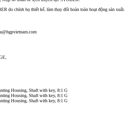
do chính họ thiết kế, làm thay đổi hoàn toàn hoạt động sản xuất.
giau@hgpvietnam.com
GE,
ting Housing, Shaft with key, 8:1 G
ting Housing, Shaft with key, 8:1 G
ting Housing, Shaft with key, 8:1 G