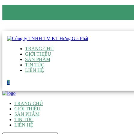
CÔNG TY TNHH TM KT HƯNG GIA PHÁT
Hotline
:
0938 906 663
Email
:
giau@hgpvietnam.com
TRANG CHỦ
GIỚI THIỆU
SẢN PHẨM
TIN TỨC
LIÊN HỆ
0
TRANG CHỦ
GIỚI THIỆU
SẢN PHẨM
TIN TỨC
LIÊN HỆ