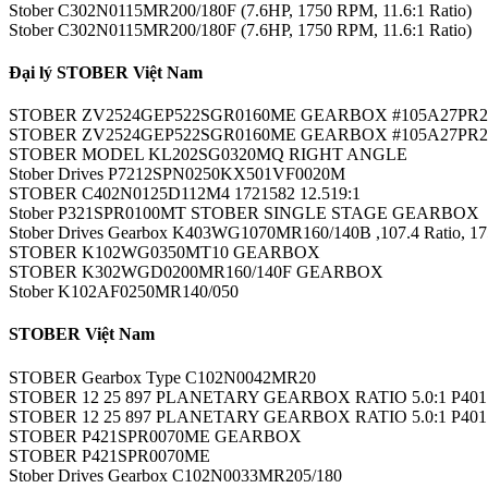
Stober C302N0115MR200/180F (7.6HP, 1750 RPM, 11.6:1 Ratio)
Stober C302N0115MR200/180F (7.6HP, 1750 RPM, 11.6:1 Ratio)
Đại lý STOBER Việt Nam
STOBER ZV2524GEP522SGR0160ME GEARBOX #105A27PR2
STOBER ZV2524GEP522SGR0160ME GEARBOX #105A27PR2
STOBER MODEL KL202SG0320MQ RIGHT ANGLE
Stober Drives P7212SPN0250KX501VF0020M
STOBER C402N0125D112M4 1721582 12.519:1
Stober P321SPR0100MT STOBER SINGLE STAGE GEARBOX
Stober Drives Gearbox K403WG1070MR160/140B ,107.4 Ratio, 1
STOBER K102WG0350MT10 GEARBOX
STOBER K302WGD0200MR160/140F GEARBOX
Stober K102AF0250MR140/050
STOBER Việt Nam
STOBER Gearbox Type C102N0042MR20
STOBER 12 25 897 PLANETARY GEARBOX RATIO 5.0:1 P40
STOBER 12 25 897 PLANETARY GEARBOX RATIO 5.0:1 P40
STOBER P421SPR0070ME GEARBOX
STOBER P421SPR0070ME
Stober Drives Gearbox C102N0033MR205/180