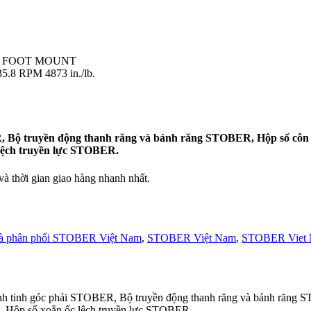
O, FOOT MOUNT
.8 RPM 4873 in./lb.
, Bộ truyền động thanh răng và bánh răng STOBER, Hộp số côn
lệch truyền lực STOBER.
 thời gian giao hàng nhanh nhất.
à phân phối STOBER Việt Nam
,
STOBER Việt Nam
,
STOBER Viet N
h tinh góc phải STOBER, Bộ truyền động thanh răng và bánh răn
 Hộp số xoắn ốc lệch truyền lực STOBER.