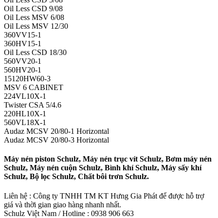
Oil Less CSD 9/08
Oil Less MSV 6/08
Oil Less MSV 12/30
360VV15-1
360HV15-1
Oil Less CSD 18/30
560VV20-1
560HV20-1
15120HW60-3
MSV 6 CABINET
224VL10X-1
Twister CSA 5/4.6
220HL10X-1
560VL18X-1
Audaz MCSV 20/80-1 Horizontal
Audaz MCSV 20/80-3 Horizontal
Máy nén piston Schulz, Máy nén trục vít Schulz, Bơm máy nén
Schulz, Máy nén cuộn Schulz, Bình khí Schulz, Máy sấy khí
Schulz, Bộ lọc Schulz, Chất bôi trơn Schulz.
Liên hệ : Công ty TNHH TM KT Hưng Gia Phát để được hỗ trợ
giá và thời gian giao hàng nhanh nhất.
Schulz Việt Nam / Hotline : 0938 906 663