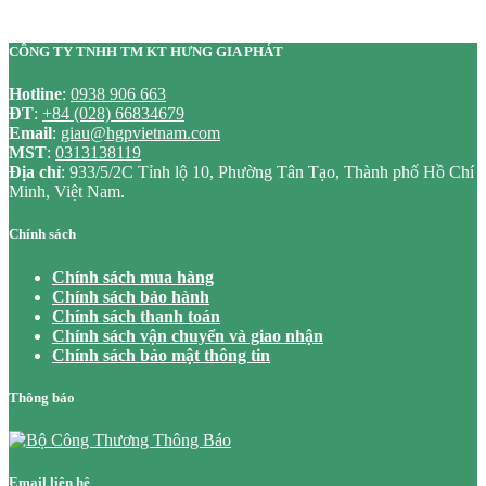
CÔNG TY TNHH TM KT HƯNG GIA PHÁT
Hotline
:
0938 906 663
ĐT
:
+84 (028) 66834679
Email
:
giau@hgpvietnam.com
MST
:
0313138119
Địa chỉ
: 933/5/2C Tỉnh lộ 10, Phường Tân Tạo, Thành phố Hồ Chí
Minh, Việt Nam.
Chính sách
Chính sách mua hàng
Chính sách bảo hành
Chính sách thanh toán
Chính sách vận chuyển và giao nhận
Chính sách bảo mật thông tin
Thông báo
Email liên hệ