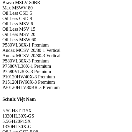
Bravo MSLV 80BR
Max MSWV 80
Oil Less CSD 5
Oil Less CSD 9
Oil Less MSV 6
Oil Less MSV 15
Oil Less MSV 20
Oil Less MSW 60
P580VL30X-1 Premium
Audaz MCSV 20/80-1 Vertical
Audaz MCSV 20/80-3 Vertical
P580VL30X-3 Premium
P7580VL30X-1 Premium
P7580VL30X-3 Premium
P10120HW40X-3 Premium
P15120HW60X-3 Premium
P20120HLV80BR-3 Premium
Schulz Việt Nam
5.5GH8TT15X
1330HL30X-GS
5.5GH20P15X
1330HL30X-G
Oil Less CSD 5/08