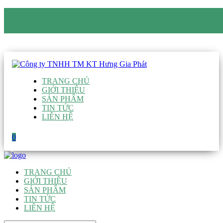
CÔNG TY TNHH TM KT HƯNG GIA PHÁT
Hotline
:
0938 906 663
Email
:
giau@hgpvietnam.com
TRANG CHỦ
GIỚI THIỆU
SẢN PHẨM
TIN TỨC
LIÊN HỆ
0
TRANG CHỦ
GIỚI THIỆU
SẢN PHẨM
TIN TỨC
LIÊN HỆ