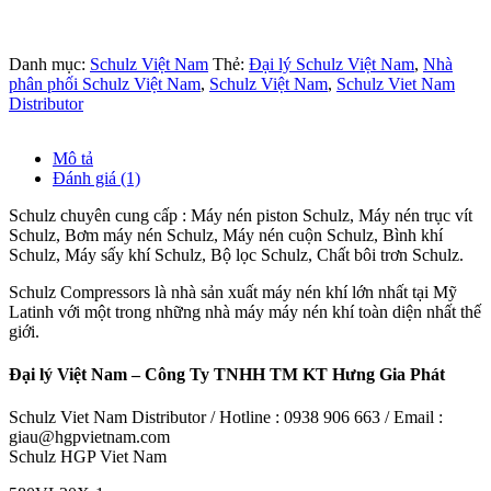
Danh mục:
Schulz Việt Nam
Thẻ:
Đại lý Schulz Việt Nam
,
Nhà
phân phối Schulz Việt Nam
,
Schulz Việt Nam
,
Schulz Viet Nam
Distributor
Mô tả
Đánh giá (1)
Schulz chuyên cung cấp : Máy nén piston Schulz, Máy nén trục vít
Schulz, Bơm máy nén Schulz, Máy nén cuộn Schulz, Bình khí
Schulz, Máy sấy khí Schulz, Bộ lọc Schulz, Chất bôi trơn Schulz.
Schulz Compressors là nhà sản xuất máy nén khí lớn nhất tại Mỹ
Latinh với một trong những nhà máy máy nén khí toàn diện nhất thế
giới.
Đại lý Việt Nam – Công Ty TNHH TM KT Hưng Gia Phát
Schulz Viet Nam Distributor / Hotline : 0938 906 663 / Email :
giau@hgpvietnam.com
Schulz HGP Viet Nam