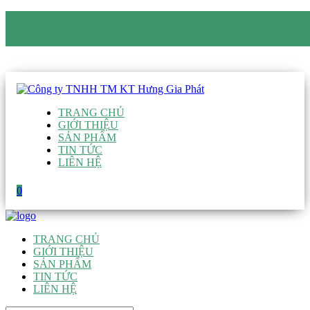
CÔNG TY TNHH TM KT HƯNG GIA PHÁT
Hotline
:
0938 906 663
Email
:
giau@hgpvietnam.com
TRANG CHỦ
GIỚI THIỆU
SẢN PHẨM
TIN TỨC
LIÊN HỆ
0
TRANG CHỦ
GIỚI THIỆU
SẢN PHẨM
TIN TỨC
LIÊN HỆ