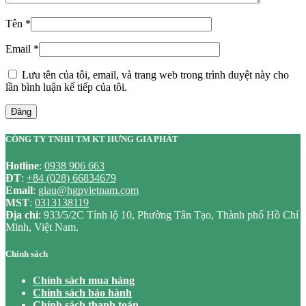
Tên
*
Email
*
Lưu tên của tôi, email, và trang web trong trình duyệt này cho
lần bình luận kế tiếp của tôi.
Đăng
CÔNG TY TNHH TM KT HƯNG GIA PHÁT
Hotline
:
0938 906 663
ĐT
:
+84 (028) 66834679
Email
:
giau@hgpvietnam.com
MST
:
0313138119
Địa chỉ
: 933/5/2C Tỉnh lộ 10, Phường Tân Tạo, Thành phố Hồ Chí
Minh, Việt Nam.
Chính sách
Chính sách mua hàng
Chính sách bảo hành
Chính sách thanh toán