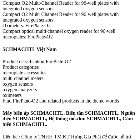
Compact O2 Multi-Channel Reader for 96-well plates with
integrated oxygen sensors
Compact O2 Multi-Channel Reader for 96-well plates with
integrated oxygen sensors
Oximeters: FirePlate-O2
Compact optical multi-channel oxygen reader for 96-well
microplates: FirePlate-O2
SCHMACHTL Việt Nam
Product classification FirePlate-O2
Product categories
microplate accessories
multi-channel meters
oxygen sensors
oxygen analyzers
oximeters
Find FirePlate-O2 and related products in the theme worlds
Máy biến áp SCHMACHTL, Biến tần SCHMACHTL, Nguồn
điện SCHMACHTL, Hệ thống mô-đun SCHMACHTL, Cảm
biến SCHMACHTL.
Liên hệ : Công ty TNHH TM KT Hưng Gia Phát để được hỗ trợ