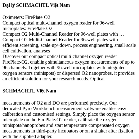
Đại lý SCHMACHTL Việt Nam
Oximeters: FirePlate-O2
Compact optical multi-channel oxygen reader for 96-well
microplates: FirePlate-O2
Compact O2 Multi-Channel Reader for 96-well plates with …
Compact O2 Multi-Channel Reader for 96-well plates with …
efficient screening, scale-up/-down, process engineering, small-scale
cell cultivation, analyses
Discover our compact optical multi-channel oxygen reader
FirePlate-O2, enabling simultaneous oxygen measurements of up to
96 channels. Together with 96-well microplates with integrated
oxygen sensors (minispots) or dispersed O2 nanoprobes, it provides
an efficient solution for your research needs. Optical
SCHMACHTL Việt Nam
measurements of O2 and DO are performed precisely. Our
dedicated Pyro Workbench measurement software enables easy
calibration and customised settings. Simply place the oxygen sensor
microplate on the FirePlate-O2 reader, calibrate the oxygen
minispots/nanoprobes and start temperature-compensated oxygen
measurements in third-party incubators or on a shaker after fixation
with the supplied adapter.