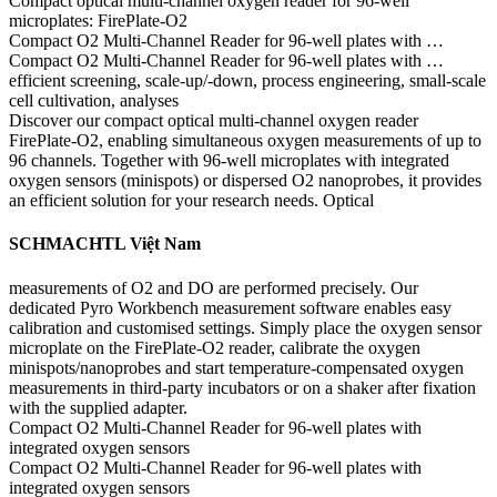
Compact optical multi-channel oxygen reader for 96-well
microplates: FirePlate-O2
Compact O2 Multi-Channel Reader for 96-well plates with …
Compact O2 Multi-Channel Reader for 96-well plates with …
efficient screening, scale-up/-down, process engineering, small-scale
cell cultivation, analyses
Discover our compact optical multi-channel oxygen reader
FirePlate-O2, enabling simultaneous oxygen measurements of up to
96 channels. Together with 96-well microplates with integrated
oxygen sensors (minispots) or dispersed O2 nanoprobes, it provides
an efficient solution for your research needs. Optical
SCHMACHTL Việt Nam
measurements of O2 and DO are performed precisely. Our
dedicated Pyro Workbench measurement software enables easy
calibration and customised settings. Simply place the oxygen sensor
microplate on the FirePlate-O2 reader, calibrate the oxygen
minispots/nanoprobes and start temperature-compensated oxygen
measurements in third-party incubators or on a shaker after fixation
with the supplied adapter.
Compact O2 Multi-Channel Reader for 96-well plates with
integrated oxygen sensors
Compact O2 Multi-Channel Reader for 96-well plates with
integrated oxygen sensors