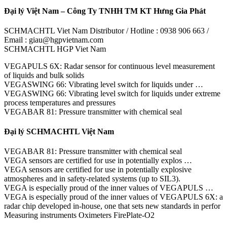
Đại lý Việt Nam – Công Ty TNHH TM KT Hưng Gia Phát
SCHMACHTL Viet Nam Distributor / Hotline : 0938 906 663 /
Email : giau@hgpvietnam.com
SCHMACHTL HGP Viet Nam
VEGAPULS 6X: Radar sensor for continuous level measurement
of liquids and bulk solids
VEGASWING 66: Vibrating level switch for liquids under …
VEGASWING 66: Vibrating level switch for liquids under extreme
process temperatures and pressures
VEGABAR 81: Pressure transmitter with chemical seal
Đại lý SCHMACHTL Việt Nam
VEGABAR 81: Pressure transmitter with chemical seal
VEGA sensors are certified for use in potentially explos …
VEGA sensors are certified for use in potentially explosive
atmospheres and in safety-related systems (up to SIL3).
VEGA is especially proud of the inner values of VEGAPULS …
VEGA is especially proud of the inner values of VEGAPULS 6X: a
radar chip developed in-house, one that sets new standards in perfor
Measuring instruments Oximeters FirePlate-O2