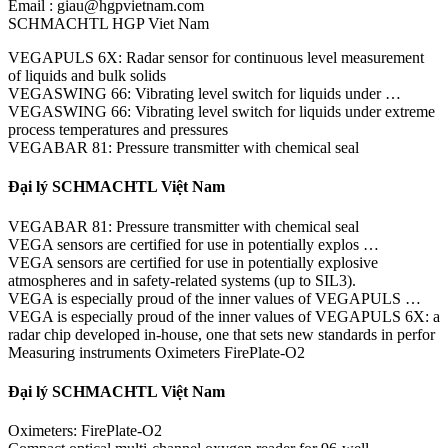
Email : giau@hgpvietnam.com
SCHMACHTL HGP Viet Nam
VEGAPULS 6X: Radar sensor for continuous level measurement
of liquids and bulk solids
VEGASWING 66: Vibrating level switch for liquids under …
VEGASWING 66: Vibrating level switch for liquids under extreme
process temperatures and pressures
VEGABAR 81: Pressure transmitter with chemical seal
Đại lý SCHMACHTL Việt Nam
VEGABAR 81: Pressure transmitter with chemical seal
VEGA sensors are certified for use in potentially explos …
VEGA sensors are certified for use in potentially explosive
atmospheres and in safety-related systems (up to SIL3).
VEGA is especially proud of the inner values of VEGAPULS …
VEGA is especially proud of the inner values of VEGAPULS 6X: a
radar chip developed in-house, one that sets new standards in perfor
Measuring instruments Oximeters FirePlate-O2
Đại lý SCHMACHTL Việt Nam
Oximeters: FirePlate-O2