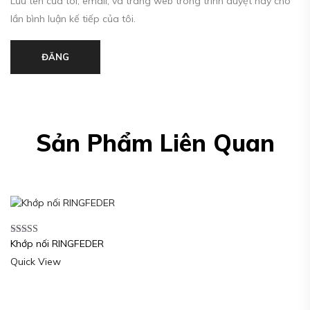
Lưu tên của tôi, email, và trang web trong trình duyệt này cho
lần bình luận kế tiếp của tôi.
ĐĂNG
Sản Phẩm Liên Quan
Khớp nối RINGFEDER
Được xếp
hạng
5.00
5
Quick View
sao