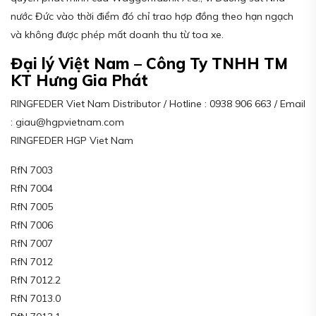
nước Đức vào thời điểm đó chỉ trao hợp đồng theo hạn ngạch
và không được phép mất doanh thu từ toa xe.
Đại lý Việt Nam – Công Ty TNHH TM
KT Hưng Gia Phát
RINGFEDER Viet Nam Distributor / Hotline : 0938 906 663 / Email
: giau@hgpvietnam.com
RINGFEDER HGP Viet Nam
RfN 7003
RfN 7004
RfN 7005
RfN 7006
RfN 7007
RfN 7012
RfN 7012.2
RfN 7013.0