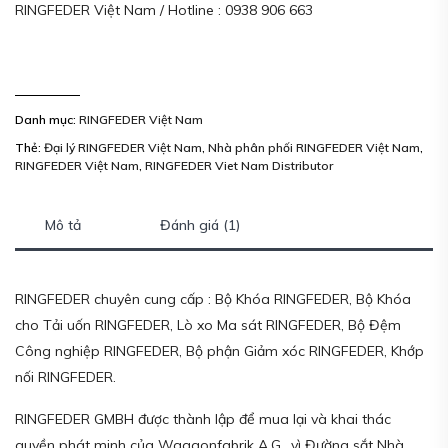
RINGFEDER Việt Nam / Hotline : 0938 906 663
Danh mục:
RINGFEDER Việt Nam
Thẻ:
Đại lý RINGFEDER Việt Nam
,
Nhà phân phối RINGFEDER Việt Nam
,
RINGFEDER Việt Nam
,
RINGFEDER Viet Nam Distributor
Mô tả
Đánh giá (1)
RINGFEDER chuyên cung cấp : Bộ Khóa RINGFEDER, Bộ Khóa
cho Tải uốn RINGFEDER, Lò xo Ma sát RINGFEDER, Bộ Đệm
Công nghiệp RINGFEDER, Bộ phận Giảm xóc RINGFEDER, Khớp
nối RINGFEDER.
RINGFEDER GMBH được thành lập để mua lại và khai thác
quyền phát minh của Waggonfabrik A.G., vì Đường sắt Nhà