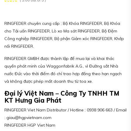
( 5.00 out of 5 )
RINGFEDER chuyên cung cấp : Bộ Khóa RINGFEDER, Bộ Khóa
cho Tải uốn RINGFEDER, Lò xo Ma sát RINGFEDER, Bộ Đệm
Công nghiệp RINGFEDER, Bộ phận Giảm xóc RINGFEDER, Khớp
nối RINGFEDER.
RINGFEDER GMBH được thành lập để mua lại và khai thác
quyền phát minh của Waggonfabrik A.G., vì Đường sắt Nhà
nước Đức vào thời điểm đó chỉ trao hợp đồng theo hạn ngạch
và không được phép mất doanh thu từ toa xe.
Đại lý Việt Nam – Công Ty TNHH TM
KT Hưng Gia Phát
RINGFEDER Viet Nam Distributor / Hotline : 0938 906 663 / Email
: giau@hgpvietnam.com
RINGFEDER HGP Viet Nam