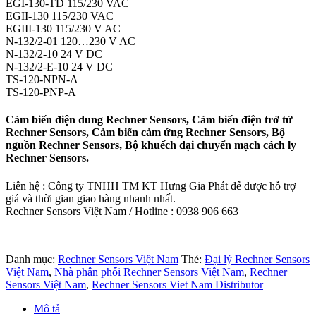
EGI-130-TD 115/230 VAC
EGII-130 115/230 VAC
EGIII-130 115/230 V AC
N-132/2-01 120…230 V AC
N-132/2-10 24 V DC
N-132/2-E-10 24 V DC
TS-120-NPN-A
TS-120-PNP-A
Cảm biến điện dung Rechner Sensors, Cảm biến điện trở từ
Rechner Sensors, Cảm biến cảm ứng Rechner Sensors, Bộ
nguồn Rechner Sensors, Bộ khuếch đại chuyển mạch cách ly
Rechner Sensors.
Liên hệ : Công ty TNHH TM KT Hưng Gia Phát để được hỗ trợ
giá và thời gian giao hàng nhanh nhất.
Rechner Sensors Việt Nam / Hotline : 0938 906 663
Danh mục:
Rechner Sensors Việt Nam
Thẻ:
Đại lý Rechner Sensors
Việt Nam
,
Nhà phân phối Rechner Sensors Việt Nam
,
Rechner
Sensors Việt Nam
,
Rechner Sensors Viet Nam Distributor
Mô tả