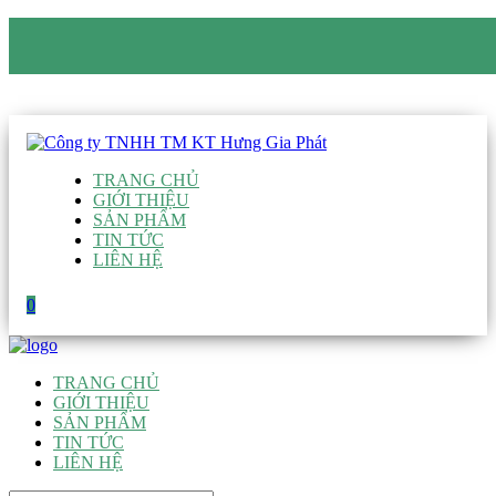
CÔNG TY TNHH TM KT HƯNG GIA PHÁT
Hotline
:
0938 906 663
Email
:
giau@hgpvietnam.com
TRANG CHỦ
GIỚI THIỆU
SẢN PHẨM
TIN TỨC
LIÊN HỆ
0
TRANG CHỦ
GIỚI THIỆU
SẢN PHẨM
TIN TỨC
LIÊN HỆ