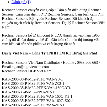
Đánh giá (1)
Rechner Sensors chuyên cung cấp : Cảm biến điện dung Rechner
Sensors, Cảm biến điện trở từ Rechner Sensors, Cảm biến cảm ứng
Rechner Sensors, Bộ nguồn Rechner Sensors, Bộ khuếch đại
chuyển mạch cách ly Rechner Sensors. Đại lý Rechner Sensors Việt
Nam
Rechner Sensors kể từ khi công ty được thành lập vào năm 1965,
chúng tôi đã đạt được vị thế dẫn đầu toàn cầu trên thị trường với
cam kết, cải tiến sản phẩm và chất lượng tốt nhất.
Đại lý Việt Nam – Công Ty TNHH TM KT Hưng Gia Phát
Rechner Sensors Viet Nam Distributor / Hotline : 0938 906 663 /
Email : giau@hgpvietnam.com
Rechner Sensors HGP Viet Nam
KAS-2000-30-P-M32-PTFE/VAb-Y3-1
KAS-2000-30-P-M32-PTFE/VAb-Z02-1
KAS-2000-35-P-M32-PEEK/VAb-160C-Y3-1
KAS-2000-35-P-M32-PPO-Z02-1
KAS-2000-35-P-M32-PTFE/VAb-160C-Y3-1
KAS-2000-35-P-M32-PTFE/VAb-160C-Z02-1
KAS-2000-35-P-M32-PTFE/VAb-Z02-1