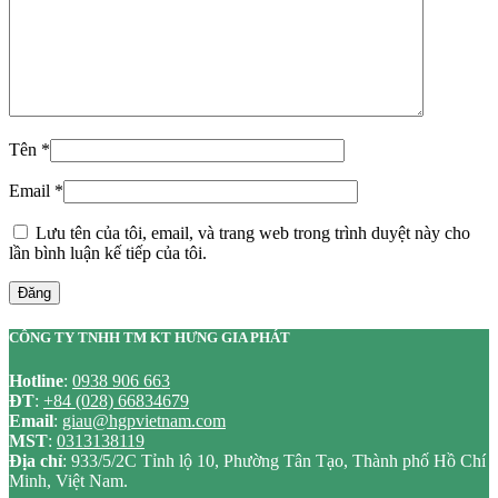
Tên
*
Email
*
Lưu tên của tôi, email, và trang web trong trình duyệt này cho
lần bình luận kế tiếp của tôi.
Đăng
CÔNG TY TNHH TM KT HƯNG GIA PHÁT
Hotline
:
0938 906 663
ĐT
:
+84 (028) 66834679
Email
:
giau@hgpvietnam.com
MST
:
0313138119
Địa chỉ
: 933/5/2C Tỉnh lộ 10, Phường Tân Tạo, Thành phố Hồ Chí
Minh, Việt Nam.