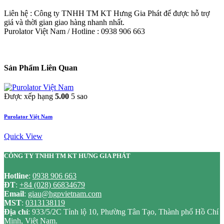
Liên hệ : Công ty TNHH TM KT Hưng Gia Phát để được hỗ trợ
giá và thời gian giao hàng nhanh nhất.
Purolator Việt Nam / Hotline : 0938 906 663
Sản Phẩm Liên Quan
Được xếp hạng
5.00
5 sao
Purolator Việt Nam
Quick View
CÔNG TY TNHH TM KT HƯNG GIA PHÁT
Hotline
:
0938 906 663
ĐT
:
+84 (028) 66834679
Email
:
giau@hgpvietnam.com
MST
:
0313138119
Địa chỉ
: 933/5/2C Tỉnh lộ 10, Phường Tân Tạo, Thành phố Hồ Chí
Minh, Việt Nam.