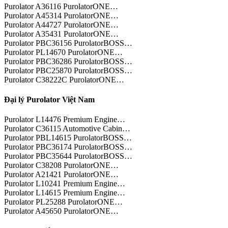
Purolator A36116 PurolatorONE…
Purolator A45314 PurolatorONE…
Purolator A44727 PurolatorONE…
Purolator A35431 PurolatorONE…
Purolator PBC36156 PurolatorBOSS…
Purolator PL14670 PurolatorONE…
Purolator PBC36286 PurolatorBOSS…
Purolator PBC25870 PurolatorBOSS…
Purolator C38222C PurolatorONE…
Đại lý Purolator Việt Nam
Purolator L14476 Premium Engine…
Purolator C36115 Automotive Cabin…
Purolator PBL14615 PurolatorBOSS…
Purolator PBC36174 PurolatorBOSS…
Purolator PBC35644 PurolatorBOSS…
Purolator C38208 PurolatorONE…
Purolator A21421 PurolatorONE…
Purolator L10241 Premium Engine…
Purolator L14615 Premium Engine…
Purolator PL25288 PurolatorONE…
Purolator A45650 PurolatorONE…