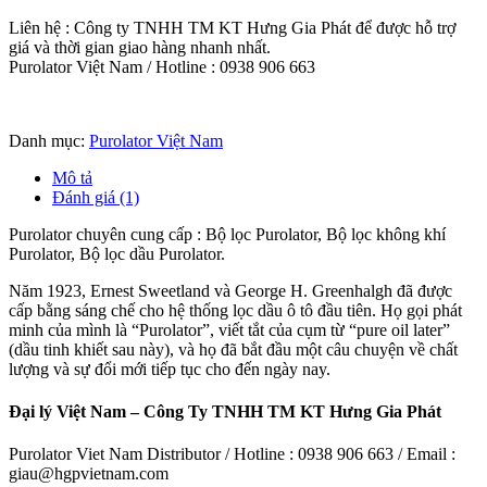
Liên hệ : Công ty TNHH TM KT Hưng Gia Phát để được hỗ trợ
giá và thời gian giao hàng nhanh nhất.
Purolator Việt Nam / Hotline : 0938 906 663
Danh mục:
Purolator Việt Nam
Mô tả
Đánh giá (1)
Purolator chuyên cung cấp : Bộ lọc Purolator, Bộ lọc không khí
Purolator, Bộ lọc dầu Purolator.
Năm 1923, Ernest Sweetland và George H. Greenhalgh đã được
cấp bằng sáng chế cho hệ thống lọc dầu ô tô đầu tiên. Họ gọi phát
minh của mình là “Purolator”, viết tắt của cụm từ “pure oil later”
(dầu tinh khiết sau này), và họ đã bắt đầu một câu chuyện về chất
lượng và sự đổi mới tiếp tục cho đến ngày nay.
Đại lý Việt Nam – Công Ty TNHH TM KT Hưng Gia Phát
Purolator Viet Nam Distributor / Hotline : 0938 906 663 / Email :
giau@hgpvietnam.com