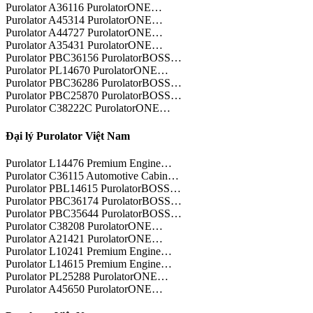
Purolator A36116 PurolatorONE…
Purolator A45314 PurolatorONE…
Purolator A44727 PurolatorONE…
Purolator A35431 PurolatorONE…
Purolator PBC36156 PurolatorBOSS…
Purolator PL14670 PurolatorONE…
Purolator PBC36286 PurolatorBOSS…
Purolator PBC25870 PurolatorBOSS…
Purolator C38222C PurolatorONE…
Đại lý Purolator Việt Nam
Purolator L14476 Premium Engine…
Purolator C36115 Automotive Cabin…
Purolator PBL14615 PurolatorBOSS…
Purolator PBC36174 PurolatorBOSS…
Purolator PBC35644 PurolatorBOSS…
Purolator C38208 PurolatorONE…
Purolator A21421 PurolatorONE…
Purolator L10241 Premium Engine…
Purolator L14615 Premium Engine…
Purolator PL25288 PurolatorONE…
Purolator A45650 PurolatorONE…