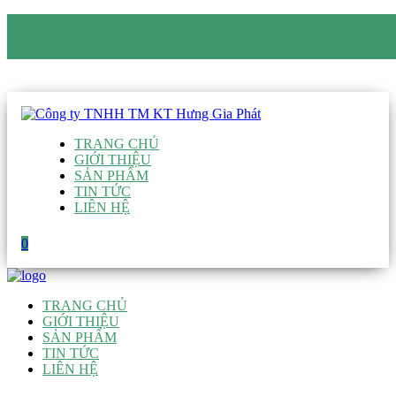
CÔNG TY TNHH TM KT HƯNG GIA PHÁT
Hotline
:
0938 906 663
Email
:
giau@hgpvietnam.com
TRANG CHỦ
GIỚI THIỆU
SẢN PHẨM
TIN TỨC
LIÊN HỆ
0
TRANG CHỦ
GIỚI THIỆU
SẢN PHẨM
TIN TỨC
LIÊN HỆ