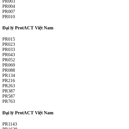
PR003
PR004
PR007
PR010
Đại lý ProtACT Việt Nam
PR015
PR023
PR033
PR043
PR052
PR069
PR088
PR134
PR216
PR263
PR387
PR587
PR763
Đại lý ProtACT Việt Nam
PR1143