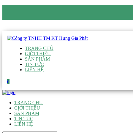
CÔNG TY TNHH TM KT HƯNG GIA PHÁT
Hotline
:
0938 906 663
Email
:
giau@hgpvietnam.com
TRANG CHỦ
GIỚI THIỆU
SẢN PHẨM
TIN TỨC
LIÊN HỆ
0
TRANG CHỦ
GIỚI THIỆU
SẢN PHẨM
TIN TỨC
LIÊN HỆ