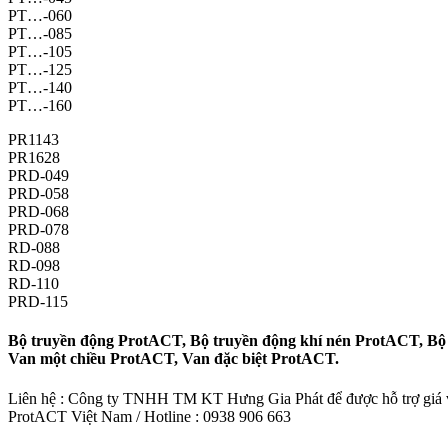
PT…-060
PT…-085
PT…-105
PT…-125
PT…-140
PT…-160
PR1143
PR1628
PRD-049
PRD-058
PRD-068
PRD-078
RD-088
RD-098
RD-110
PRD-115
Bộ truyền động ProtACT, Bộ truyền động khí nén ProtACT, Bộ
Van một chiều ProtACT, Van đặc biệt ProtACT.
Liên hệ : Công ty TNHH TM KT Hưng Gia Phát để được hỗ trợ giá và
ProtACT Việt Nam / Hotline : 0938 906 663