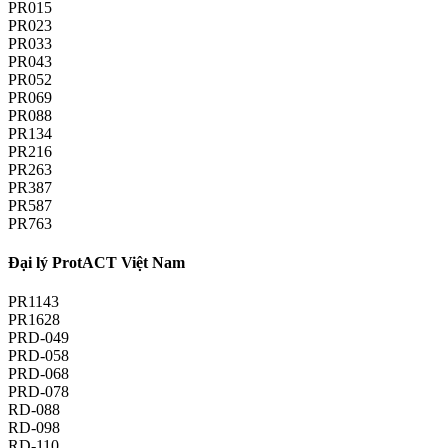
PR015
PR023
PR033
PR043
PR052
PR069
PR088
PR134
PR216
PR263
PR387
PR587
PR763
Đại lý ProtACT Việt Nam
PR1143
PR1628
PRD-049
PRD-058
PRD-068
PRD-078
RD-088
RD-098
RD-110