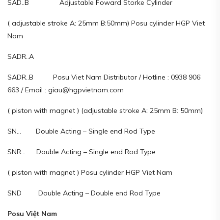
SAD..B Adjustable Foward Storke Cylinder
( adjustable stroke A: 25mm B:50mm) Posu cylinder HGP Viet
Nam
SADR..A
SADR..B Posu Viet Nam Distributor / Hotline : 0938 906
663 / Email : giau@hgpvietnam.com
( piston with magnet ) (adjustable stroke A: 25mm B: 50mm)
SN… Double Acting – Single end Rod Type
SNR… Double Acting – Single end Rod Type
( piston with magnet ) Posu cylinder HGP Viet Nam
SND Double Acting – Double end Rod Type
Posu Việt Nam