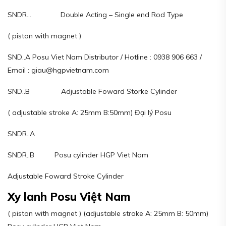
SNDR… Double Acting – Single end Rod Type
( piston with magnet )
SND..A Posu Viet Nam Distributor / Hotline : 0938 906 663 /
Email : giau@hgpvietnam.com
SND..B Adjustable Foward Storke Cylinder
( adjustable stroke A: 25mm B:50mm) Đại lý Posu
SNDR..A
SNDR..B Posu cylinder HGP Viet Nam
Adjustable Foward Stroke Cylinder
Xy lanh Posu Việt Nam
( piston with magnet ) (adjustable stroke A: 25mm B: 50mm)