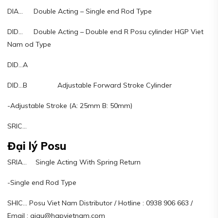
DIA… Double Acting – Single end Rod Type
DID… Double Acting – Double end R Posu cylinder HGP Viet
Nam od Type
DID…A
DID…B Adjustable Forward Stroke Cylinder
-Adjustable Stroke (A: 25mm B: 50mm)
SRIC…
Đại lý Posu
SRIA… Single Acting With Spring Return
-Single end Rod Type
SHIC… Posu Viet Nam Distributor / Hotline : 0938 906 663 /
Email : giau@hgpvietnam.com