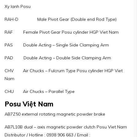
Xy lanh Posu
RAH-D Male Pivot Gear (Double end Rod Type)
RAF Female Pivot Gear Posu cylinder HGP Viet Nam
PAS Double Acting – Single Side Clamping Arm
PAD Double Acting – Double Side Clamping Arm
CHV Air Chucks – Fulcrum Type Posu cylinder HGP Viet
Nam
CHU Air Chucks – Parallel Type
Posu Việt Nam
AB7Z50 external rotating magnetic powder brake
AB7L10B dual – axis magnetic powder clutch Posu Viet Nam
Distributor / Hotline : 0938 906 663 / Email :