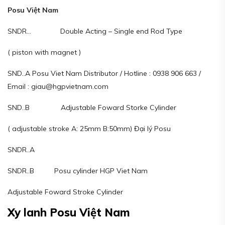
Posu Việt Nam
SNDR… Double Acting – Single end Rod Type
( piston with magnet )
SND..A Posu Viet Nam Distributor / Hotline : 0938 906 663 /
Email : giau@hgpvietnam.com
SND..B Adjustable Foward Storke Cylinder
( adjustable stroke A: 25mm B:50mm) Đại lý Posu
SNDR..A
SNDR..B Posu cylinder HGP Viet Nam
Adjustable Foward Stroke Cylinder
Xy lanh Posu Việt Nam