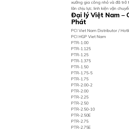
xưởng gia công nhỏ và đã trở
lăn chịu lực, linh kiện vận chu
Đại lý Việt Nam 
Phát
PCI Viet Nam Distributor / Ho
PCI HGP Viet Nam
PTR-1.00
PTR-1.125
PTR-1.25
PTR-1.375
PTR-1.50
PTR-1.75-5
PTR-1.75
PTR-2.00-2
PTR-2.00
PTR-2.25
PTR-2.50
PTR-2.50-10
PTR-2.50E
PTR-2.75
PTR-2.75E