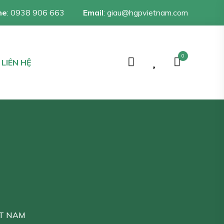
ne
:
0938 906 663
Email
:
giau@hgpvietnam.com
0
LIÊN HỆ
ỆT NAM