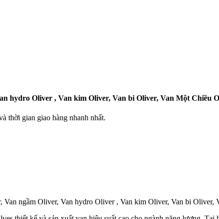
n hydro Oliver , Van kim Oliver, Van bi Oliver, Van Một Chiều O
 thời gian giao hàng nhanh nhất.
, Van ngầm Oliver, Van hydro Oliver , Van kim Oliver, Van bi Oliver, 
ves thiết kế và sản xuất van hiệu suất cao cho ngành năng lượng. Tại 