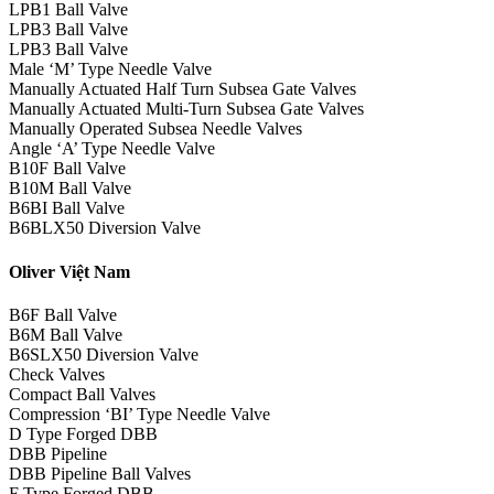
LPB1 Ball Valve
LPB3 Ball Valve
LPB3 Ball Valve
Male ‘M’ Type Needle Valve
Manually Actuated Half Turn Subsea Gate Valves
Manually Actuated Multi-Turn Subsea Gate Valves
Manually Operated Subsea Needle Valves
Angle ‘A’ Type Needle Valve
B10F Ball Valve
B10M Ball Valve
B6BI Ball Valve
B6BLX50 Diversion Valve
Oliver Việt Nam
B6F Ball Valve
B6M Ball Valve
B6SLX50 Diversion Valve
Check Valves
Compact Ball Valves
Compression ‘BI’ Type Needle Valve
D Type Forged DBB
DBB Pipeline
DBB Pipeline Ball Valves
F Type Forged DBB