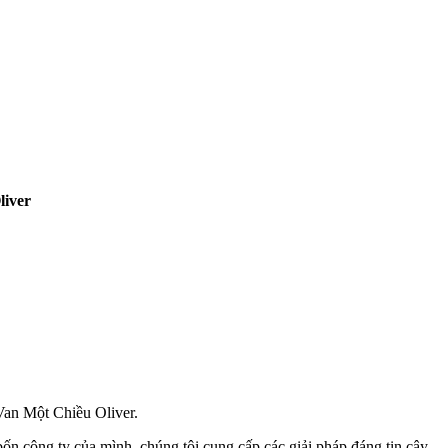
liver
Van Một Chiều Oliver.
bốn công ty của mình, chúng tôi cung cấp các giải pháp đáng tin cậy