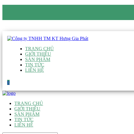
CÔNG TY TNHH TM KT HƯNG GIA PHÁT
Hotline
:
0938 906 663
Email
:
giau@hgpvietnam.com
TRANG CHỦ
GIỚI THIỆU
SẢN PHẨM
TIN TỨC
LIÊN HỆ
0
TRANG CHỦ
GIỚI THIỆU
SẢN PHẨM
TIN TỨC
LIÊN HỆ