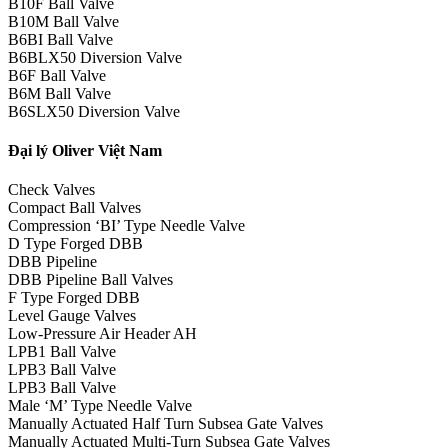
B10F Ball Valve
B10M Ball Valve
B6BI Ball Valve
B6BLX50 Diversion Valve
B6F Ball Valve
B6M Ball Valve
B6SLX50 Diversion Valve
Đại lý Oliver Việt Nam
Check Valves
Compact Ball Valves
Compression ‘BI’ Type Needle Valve
D Type Forged DBB
DBB Pipeline
DBB Pipeline Ball Valves
F Type Forged DBB
Level Gauge Valves
Low-Pressure Air Header AH
LPB1 Ball Valve
LPB3 Ball Valve
LPB3 Ball Valve
Male ‘M’ Type Needle Valve
Manually Actuated Half Turn Subsea Gate Valves
Manually Actuated Multi-Turn Subsea Gate Valves