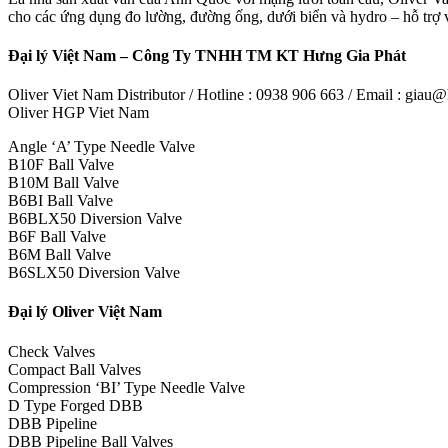
cho các ứng dụng đo lường, đường ống, dưới biển và hydro – hỗ trợ v
Đại lý Việt Nam – Công Ty TNHH TM KT Hưng Gia Phát
Oliver Viet Nam Distributor / Hotline : 0938 906 663 / Email : gia
Oliver HGP Viet Nam
Angle ‘A’ Type Needle Valve
B10F Ball Valve
B10M Ball Valve
B6BI Ball Valve
B6BLX50 Diversion Valve
B6F Ball Valve
B6M Ball Valve
B6SLX50 Diversion Valve
Đại lý Oliver Việt Nam
Check Valves
Compact Ball Valves
Compression ‘BI’ Type Needle Valve
D Type Forged DBB
DBB Pipeline
DBB Pipeline Ball Valves