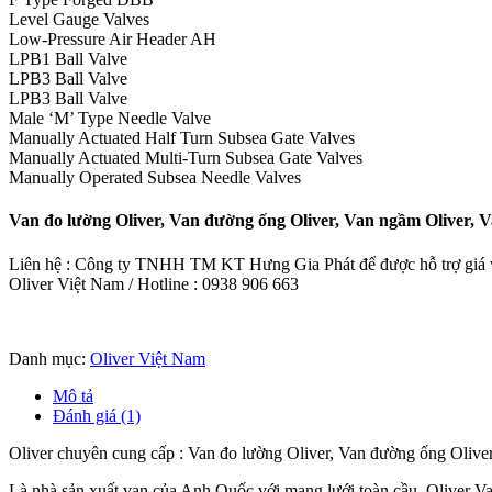
Level Gauge Valves
Low-Pressure Air Header AH
LPB1 Ball Valve
LPB3 Ball Valve
LPB3 Ball Valve
Male ‘M’ Type Needle Valve
Manually Actuated Half Turn Subsea Gate Valves
Manually Actuated Multi-Turn Subsea Gate Valves
Manually Operated Subsea Needle Valves
Van đo lường Oliver, Van đường ống Oliver, Van ngầm Oliver, Va
Liên hệ : Công ty TNHH TM KT Hưng Gia Phát để được hỗ trợ giá và
Oliver Việt Nam / Hotline : 0938 906 663
Danh mục:
Oliver Việt Nam
Mô tả
Đánh giá (1)
Oliver chuyên cung cấp : Van đo lường Oliver, Van đường ống Oliver
Là nhà sản xuất van của Anh Quốc với mạng lưới toàn cầu, Oliver Val