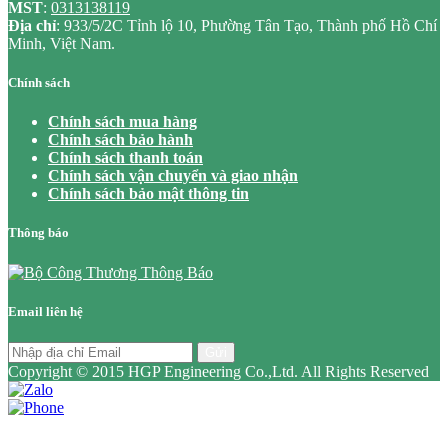
MST
:
0313138119
Địa chỉ
: 933/5/2C Tỉnh lộ 10, Phường Tân Tạo, Thành phố Hồ Chí
Minh, Việt Nam.
Chính sách
Chính sách mua hàng
Chính sách bảo hành
Chính sách thanh toán
Chính sách vận chuyển và giao nhận
Chính sách bảo mật thông tin
Thông báo
Email liên hệ
Gửi
Copyright © 2015 HGP Engineering Co.,Ltd. All Rights Reserved