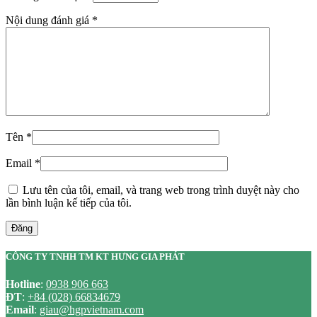
Nội dung đánh giá
*
Tên
*
Email
*
Lưu tên của tôi, email, và trang web trong trình duyệt này cho
lần bình luận kế tiếp của tôi.
Đăng
CÔNG TY TNHH TM KT HƯNG GIA PHÁT
Hotline
:
0938 906 663
ĐT
:
+84 (028) 66834679
Email
:
giau@hgpvietnam.com