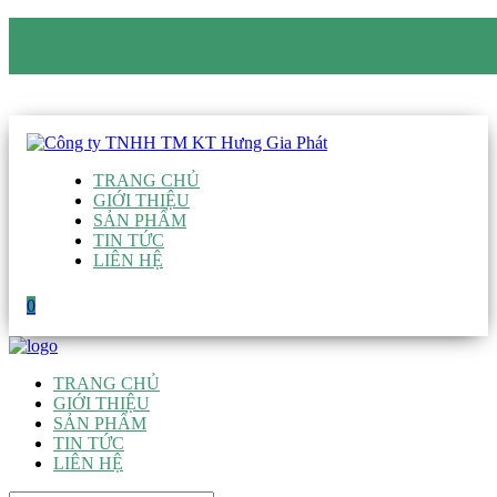
CÔNG TY TNHH TM KT HƯNG GIA PHÁT
Hotline
:
0938 906 663
Email
:
giau@hgpvietnam.com
TRANG CHỦ
GIỚI THIỆU
SẢN PHẨM
TIN TỨC
LIÊN HỆ
0
TRANG CHỦ
GIỚI THIỆU
SẢN PHẨM
TIN TỨC
LIÊN HỆ