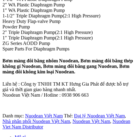
2″ WA Plastic Diaphragm Pump
1″ WA Plastic Diaphragm Pump
1-1/2″ Triple Diaphragm Pump(2:1 High Pressure)
Heavy Duty Flap-valve Pump
Powder Pump
2″ Triple Diaphragm Pump(2:1 High Pressure)
1″ Triple Diaphragm Pump(2:1 High Pressure)
ZG Series AODD Pump
Spare Parts For Diaphragm Pumps
Bơm màng đôi bằng nhôm Nuodean, Bơm màng đôi bằng thép
không gỉ Nuodean, Bơm màng đôi bằng gang Nuodean, Bơm
màng đôi không kim loại Nuodean.
Liên hệ : Công ty TNHH TM KT Hưng Gia Phát để được hỗ trợ
giá và thời gian giao hàng nhanh nhất.
Nuodean Việt Nam / Hotline : 0938 906 663
Danh mục:
Nuodean Việt Nam
Thẻ:
Đại lý Nuodean Việt Nam
,
Nhà phân phối Nuodean Việt Nam
,
Nuodean Việt Nam
,
Nuodean
Viet Nam Distributor