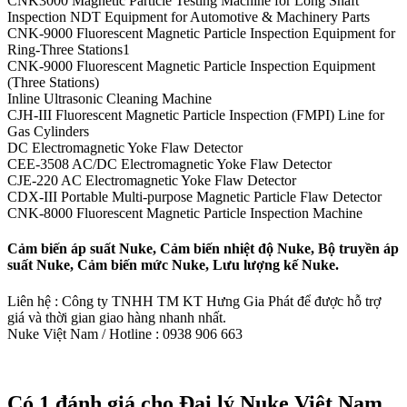
CNK3000 Magnetic Particle Testing Machine for Long Shaft
Inspection NDT Equipment for Automotive & Machinery Parts
CNK-9000 Fluorescent Magnetic Particle Inspection Equipment for
Ring-Three Stations1
CNK-9000 Fluorescent Magnetic Particle Inspection Equipment
(Three Stations)
Inline Ultrasonic Cleaning Machine
CJH-III Fluorescent Magnetic Particle Inspection (FMPI) Line for
Gas Cylinders
DC Electromagnetic Yoke Flaw Detector
CEE-3508 AC/DC Electromagnetic Yoke Flaw Detector
CJE-220 AC Electromagnetic Yoke Flaw Detector
CDX-III Portable Multi-purpose Magnetic Particle Flaw Detector
CNK-8000 Fluorescent Magnetic Particle Inspection Machine
Cảm biến áp suất Nuke, Cảm biến nhiệt độ Nuke, Bộ truyền áp
suất Nuke, Cảm biến mức Nuke, Lưu lượng kế Nuke.
Liên hệ : Công ty TNHH TM KT Hưng Gia Phát để được hỗ trợ
giá và thời gian giao hàng nhanh nhất.
Nuke Việt Nam / Hotline : 0938 906 663
Có 1 đánh giá cho
Đại lý Nuke Việt Nam