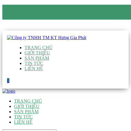
CÔNG TY TNHH TM KT HƯNG GIA PHÁT
Hotline
:
0938 906 663
Email
:
giau@hgpvietnam.com
TRANG CHỦ
GIỚI THIỆU
SẢN PHẨM
TIN TỨC
LIÊN HỆ
0
TRANG CHỦ
GIỚI THIỆU
SẢN PHẨM
TIN TỨC
LIÊN HỆ