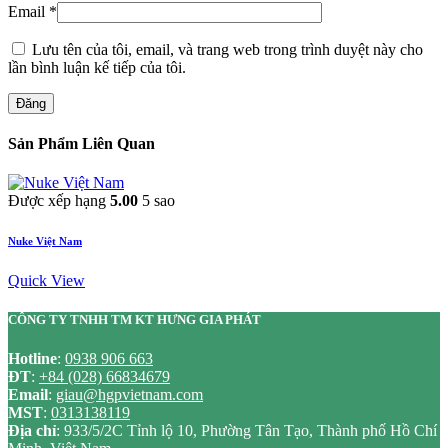
Email
*
Lưu tên của tôi, email, và trang web trong trình duyệt này cho
lần bình luận kế tiếp của tôi.
Đăng
Sản Phẩm Liên Quan
Được xếp hạng
5.00
5 sao
Nuke Việt Nam
Quick View
CÔNG TY TNHH TM KT HƯNG GIA PHÁT
Hotline
:
0938 906 663
ĐT
:
+84 (028) 66834679
Email
:
giau@hgpvietnam.com
MST
:
0313138119
Địa chỉ
: 933/5/2C Tỉnh lộ 10, Phường Tân Tạo, Thành phố Hồ Chí