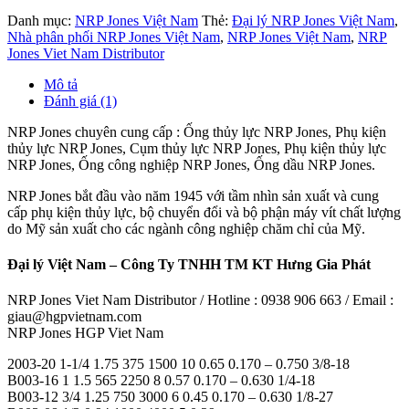
Danh mục:
NRP Jones Việt Nam
Thẻ:
Đại lý NRP Jones Việt Nam
,
Nhà phân phối NRP Jones Việt Nam
,
NRP Jones Việt Nam
,
NRP
Jones Viet Nam Distributor
Mô tả
Đánh giá (1)
NRP Jones chuyên cung cấp : Ống thủy lực NRP Jones, Phụ kiện
thủy lực NRP Jones, Cụm thủy lực NRP Jones, Phụ kiện thủy lực
NRP Jones, Ống công nghiệp NRP Jones, Ống dầu NRP Jones.
NRP Jones bắt đầu vào năm 1945 với tầm nhìn sản xuất và cung
cấp phụ kiện thủy lực, bộ chuyển đổi và bộ phận máy vít chất lượng
do Mỹ sản xuất cho các ngành công nghiệp chăm chỉ của Mỹ.
Đại lý Việt Nam – Công Ty TNHH TM KT Hưng Gia Phát
NRP Jones Viet Nam Distributor / Hotline : 0938 906 663 / Email :
giau@hgpvietnam.com
NRP Jones HGP Viet Nam
2003-20 1-1/4 1.75 375 1500 10 0.65 0.170 – 0.750 3/8-18
B003-16 1 1.5 565 2250 8 0.57 0.170 – 0.630 1/4-18
B003-12 3/4 1.25 750 3000 6 0.45 0.170 – 0.630 1/8-27