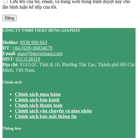
Lưu tên của tôi, email, và trang web trong trình duyệt này cho
lần bình luận kế tiếp của tôi.
Đăng
CÔNG TY TNHH TM KT HƯNG GIA PHÁT
Hotline
:
0938 906 663
ĐT
:
+84 (028) 66834679
Email
:
giau@hgpvietnam.com
MST
:
0313138119
Địa chỉ
: 933/5/2C Tỉnh lộ 10, Phường Tân Tạo, Thành phố Hồ Chí
Minh, Việt Nam.
Chính sách
Chính sách mua hàng
Chính sách bảo hành
Chính sách thanh toán
Chính sách vận chuyển và giao nhận
Chính sách bảo mật thông tin
Thông báo