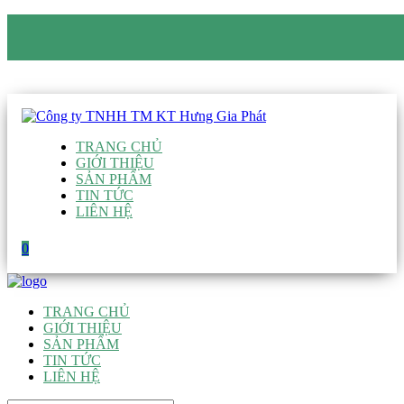
CÔNG TY TNHH TM KT HƯNG GIA PHÁT
Hotline
:
0938 906 663
Email
:
giau@hgpvietnam.com
TRANG CHỦ
GIỚI THIỆU
SẢN PHẨM
TIN TỨC
LIÊN HỆ
0
TRANG CHỦ
GIỚI THIỆU
SẢN PHẨM
TIN TỨC
LIÊN HỆ