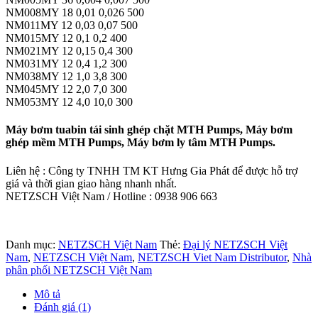
NM008MY 18 0,01 0,026 500
NM011MY 12 0,03 0,07 500
NM015MY 12 0,1 0,2 400
NM021MY 12 0,15 0,4 300
NM031MY 12 0,4 1,2 300
NM038MY 12 1,0 3,8 300
NM045MY 12 2,0 7,0 300
NM053MY 12 4,0 10,0 300
Máy bơm tuabin tái sinh ghép chặt MTH Pumps, Máy bơm
ghép mềm MTH Pumps, Máy bơm ly tâm MTH Pumps.
Liên hệ : Công ty TNHH TM KT Hưng Gia Phát để được hỗ trợ
giá và thời gian giao hàng nhanh nhất.
NETZSCH Việt Nam / Hotline : 0938 906 663
Danh mục:
NETZSCH Việt Nam
Thẻ:
Đại lý NETZSCH Việt
Nam
,
NETZSCH Việt Nam
,
NETZSCH Viet Nam Distributor
,
Nhà
phân phối NETZSCH Việt Nam
Mô tả
Đánh giá (1)