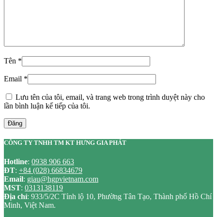
Tên
*
Email
*
Lưu tên của tôi, email, và trang web trong trình duyệt này cho
lần bình luận kế tiếp của tôi.
Đăng
CÔNG TY TNHH TM KT HƯNG GIA PHÁT
Hotline
:
0938 906 663
ĐT
:
+84 (028) 66834679
Email
:
giau@hgpvietnam.com
MST
:
0313138119
Địa chỉ
: 933/5/2C Tỉnh lộ 10, Phường Tân Tạo, Thành phố Hồ Chí
Minh, Việt Nam.