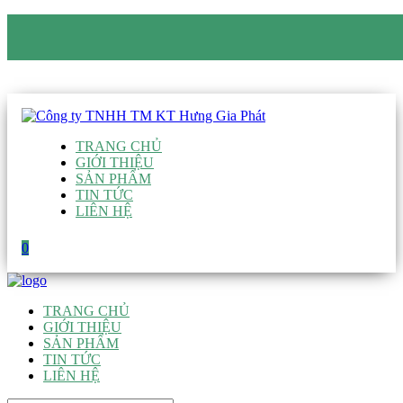
CÔNG TY TNHH TM KT HƯNG GIA PHÁT
Hotline
:
0938 906 663
Email
:
giau@hgpvietnam.com
TRANG CHỦ
GIỚI THIỆU
SẢN PHẨM
TIN TỨC
LIÊN HỆ
0
TRANG CHỦ
GIỚI THIỆU
SẢN PHẨM
TIN TỨC
LIÊN HỆ