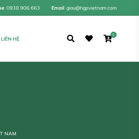
ne
:
0938 906 663
Email
:
giau@hgpvietnam.com
0
LIÊN HỆ
IỆT NAM