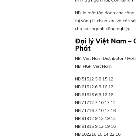
hình trụ ngắn NBI, Con lăn kim
NBI là một tập đoàn các công t
thị vòng bi chính xác và các s
cho các ngành công nghiệp.
Đại lý Việt Nam 
Phát
NBI Viet Nam Distributor / Ho
NBI HGP Viet Nam
NBI51512 5 8 15 12
NBI61612 6 9 16 12
NBI61616 6 9 16 16
NBI71712 7 10 17 12
NBI71716 7 10 17 16
NBI91912 9 12 19 12
NBI91916 9 12 19 16
NBI102216 10 14 22 16