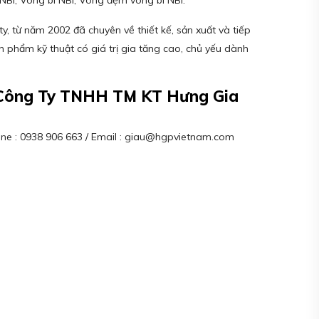
 NBI, Vòng bi NBI, Vòng đệm vòng bi NBI.
y, từ năm 2002 đã chuyên về thiết kế, sản xuất và tiếp
ản phẩm kỹ thuật có giá trị gia tăng cao, chủ yếu dành
– Công Ty TNHH TM KT Hưng Gia
tline : 0938 906 663 / Email : giau@hgpvietnam.com