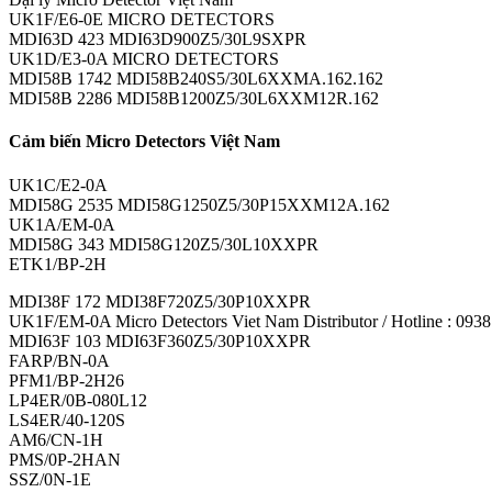
UK1F/E6-0E MICRO DETECTORS
MDI63D 423 MDI63D900Z5/30L9SXPR
UK1D/E3-0A MICRO DETECTORS
MDI58B 1742 MDI58B240S5/30L6XXMA.162.162
MDI58B 2286 MDI58B1200Z5/30L6XXM12R.162
Cảm biến Micro Detectors Việt Nam
UK1C/E2-0A
MDI58G 2535 MDI58G1250Z5/30P15XXM12A.162
UK1A/EM-0A
MDI58G 343 MDI58G120Z5/30L10XXPR
ETK1/BP-2H
MDI38F 172 MDI38F720Z5/30P10XXPR
UK1F/EM-0A Micro Detectors Viet Nam Distributor / Hotline : 093
MDI63F 103 MDI63F360Z5/30P10XXPR
FARP/BN-0A
PFM1/BP-2H26
LP4ER/0B-080L12
LS4ER/40-120S
AM6/CN-1H
PMS/0P-2HAN
SSZ/0N-1E