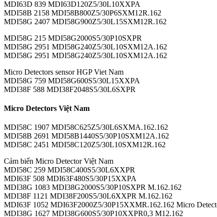
MDI63D 839 MDI63D120Z5/30L10XXPA
MDI58B 2158 MDI58B800Z5/30P6SXM12R.162
MDI58G 2407 MDI58G900Z5/30L15SXM12R.162
MDI58G 215 MDI58G2000S5/30P10SXPR
MDI58G 2951 MDI58G240Z5/30L10SXM12A.162
MDI58G 2951 MDI58G240Z5/30L10SXM12A.162
Micro Detectors sensor HGP Viet Nam
MDI58G 759 MDI58G600S5/30L15XXPA
MDI38F 588 MDI38F2048S5/30L6SXPR
Micro Detectors Việt Nam
MDI58C 1907 MDI58C625Z5/30L6SXMA.162.162
MDI58B 2691 MDI58B1440S5/30P10SXM12A.162
MDI58C 2451 MDI58C120Z5/30L10SXM12R.162
Cảm biến Micro Detector Việt Nam
MDI58C 259 MDI58C400S5/30L6XXPR
MDI63F 508 MDI63F480S5/30P15XXPA
MDI38G 1083 MDI38G2000S5/30P10SXPR M.162.162
MDI38F 1121 MDI38F200S5/30L6XXPR M.162.162
MDI63F 1052 MDI63F2000Z5/30P15XXMR.162.162 Micro Detectors Vi
MDI38G 1627 MDI38G600S5/30P10XXPR0,3 M12.162