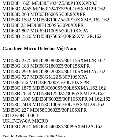
MDI38F 1665 MDI38F1024Z5/30P10XXPR0,3
MDI63D 2455 MDI63D240Z5/30L10SXM12R.162
MDI63D 263 MDI63D600S5/30L9XXPR
MDI58B 1582 MDI58B100Z5/30P10XXMA.162.162
MDI38F 23 MDI38F1200S5/30P6XXPR
MDI63D 807 MDI63D100S5/30L10XXPA
MDI58B 2126 MDI58B750S5/30P6SXM12R.162
Cảm biến Micro Detector Việt Nam
MDI58G 2375 MDI58G800S5/30L15SXM12R.162
MDI58G 183 MDI58G1800Z5/30P15SXPR
MDI58G 2919 MDI58G200S5/30L10SXM12A.162
MDI58G 727 MDI58G512Z5/30P10SXPA
MDI38F 556 MDI38F2000Z5/30L10XXPR
MDI58C 1875 MDI58C600S5/30L6SXMA.162.162
MDI58B 2659 MDI58B1250Z5/30P6SXM12A.162
MDI38F 1100 MDI38F600Z5/30P10SXPR M.162.162
MDI58C 2419 MDI58C100S5/30L10SXM12R.162
MDI58C 227 MDI58C360Z5/30P10SXPR
CD12F/0B-100C1
UK1F/EW-0A MICRO
MDI63D 2615 MDI63D400S5/30P9SXM12A.162
Đại lý Micro Detector Việt Nam