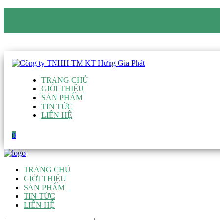
CÔNG TY TNHH TM KT HƯNG GIA PHÁT
Hotline
:
0938 906 663
Email
:
giau@hgpvietnam.com
TRANG CHỦ
GIỚI THIỆU
SẢN PHẨM
TIN TỨC
LIÊN HỆ
0
TRANG CHỦ
GIỚI THIỆU
SẢN PHẨM
TIN TỨC
LIÊN HỆ