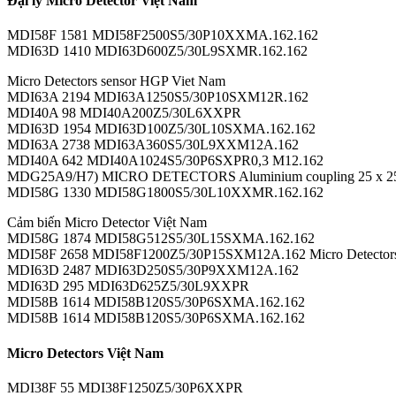
Đại lý Micro Detector Việt Nam
MDI58F 1581 MDI58F2500S5/30P10XXMA.162.162
MDI63D 1410 MDI63D600Z5/30L9SXMR.162.162
Micro Detectors sensor HGP Viet Nam
MDI63A 2194 MDI63A1250S5/30P10SXM12R.162
MDI40A 98 MDI40A200Z5/30L6XXPR
MDI63D 1954 MDI63D100Z5/30L10SXMA.162.162
MDI63A 2738 MDI63A360S5/30L9XXM12A.162
MDI40A 642 MDI40A1024S5/30P6SXPR0,3 M12.162
MDG25A9/H7) MICRO DETECTORS Aluminium coupling 25 x 2
MDI58G 1330 MDI58G1800S5/30L10XXMR.162.162
Cảm biến Micro Detector Việt Nam
MDI58G 1874 MDI58G512S5/30L15SXMA.162.162
MDI58F 2658 MDI58F1200Z5/30P15SXM12A.162 Micro Detectors Viet
MDI63D 2487 MDI63D250S5/30P9XXM12A.162
MDI63D 295 MDI63D625Z5/30L9XXPR
MDI58B 1614 MDI58B120S5/30P6SXMA.162.162
MDI58B 1614 MDI58B120S5/30P6SXMA.162.162
Micro Detectors Việt Nam
MDI38F 55 MDI38F1250Z5/30P6XXPR