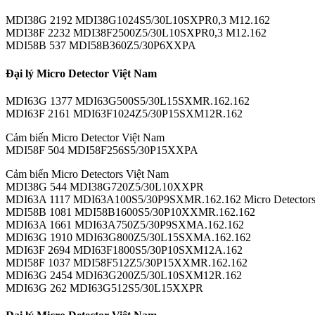
MDI38G 2192 MDI38G1024S5/30L10SXPR0,3 M12.162
MDI38F 2232 MDI38F2500Z5/30L10SXPR0,3 M12.162
MDI58B 537 MDI58B360Z5/30P6XXPA
Đại lý Micro Detector Việt Nam
MDI63G 1377 MDI63G500S5/30L15SXMR.162.162
MDI63F 2161 MDI63F1024Z5/30P15SXM12R.162
Cảm biến Micro Detector Việt Nam
MDI58F 504 MDI58F256S5/30P15XXPA
Cảm biến Micro Detectors Việt Nam
MDI38G 544 MDI38G720Z5/30L10XXPR
MDI63A 1117 MDI63A100S5/30P9SXMR.162.162 Micro Detectors Viet
MDI58B 1081 MDI58B1600S5/30P10XXMR.162.162
MDI63A 1661 MDI63A750Z5/30P9SXMA.162.162
MDI63G 1910 MDI63G800Z5/30L15SXMA.162.162
MDI63F 2694 MDI63F1800S5/30P10SXM12A.162
MDI58F 1037 MDI58F512Z5/30P15XXMR.162.162
MDI63G 2454 MDI63G200Z5/30L10SXM12R.162
MDI63G 262 MDI63G512S5/30L15XXPR